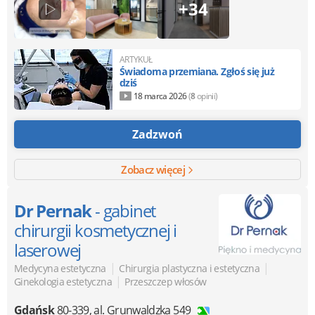
+34
ARTYKUŁ
Świadoma przemiana. Zgłoś się już
dziś
18 marca 2026
(
8
opinii)
Zadzwoń
Zobacz więcej
Dr Pernak
- gabinet
chirurgii kosmetycznej i
laserowej
|
|
Medycyna estetyczna
Chirurgia plastyczna i estetyczna
|
Ginekologia estetyczna
Przeszczep włosów
Gdańsk
80-339
,
al. Grunwaldzka 549