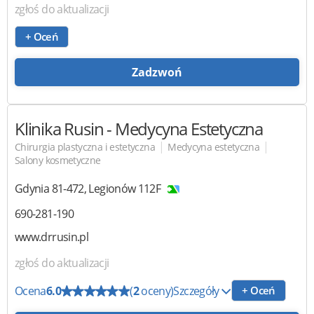
zgłoś do aktualizacji
+ Oceń
Zadzwoń
Klinika Rusin
- Medycyna Estetyczna
|
|
Chirurgia plastyczna i estetyczna
Medycyna estetyczna
Salony kosmetyczne
Gdynia
81-472
,
Legionów 112F
690-281-190
www.drrusin.pl
zgłoś do aktualizacji
Ocena
6.0
(
2
oceny)
Szczegóły
+ Oceń