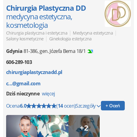
Chirurgia Plastyczna DD
medycyna estetyczna,
kosmetologia
|
|
Chirurgia plastyczna i estetyczna
Medycyna estetyczna
|
Salony kosmetyczne
Ginekologia estetyczna
Gdynia
81-386
,
gen. Józefa Bema 18/1
606-289-103
chirurgiaplastycznadd.pl
c...@gmail.com
Dziś nieczynne
więcej
Ocena
6.0
(
14
ocen)
Szczegóły
+ Oceń
+2