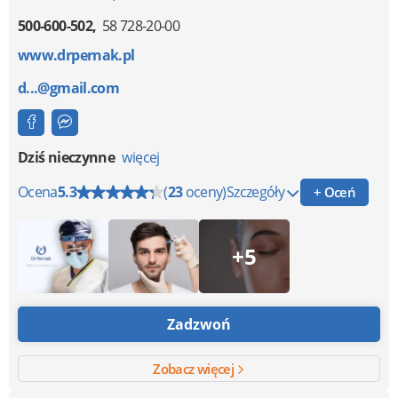
500-600-502
58 728-20-00
www.drpernak.pl
d...@gmail.com
Dziś nieczynne
więcej
Ocena
5.3
(
23
oceny)
Szczegóły
+ Oceń
+5
Zadzwoń
Zobacz więcej