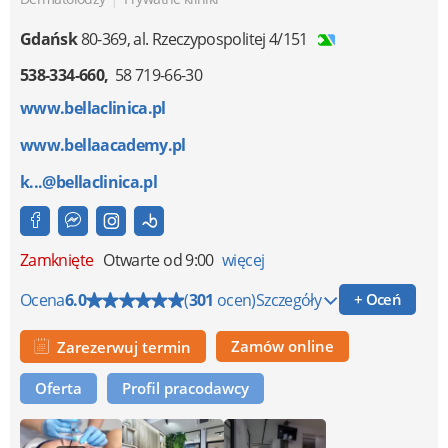
Gdańsk
80-369
,
al. Rzeczypospolitej 4/151
538-334-660
58 719-66-30
www.bellaclinica.pl
www.bellaacademy.pl
k...@bellaclinica.pl
Zamknięte
Otwarte od 9:00
więcej
Ocena
6.0
(
301
ocen)
Szczegóły
+ Oceń
Zamów online
Zarezerwuj termin
Oferta
Profil pracodawcy