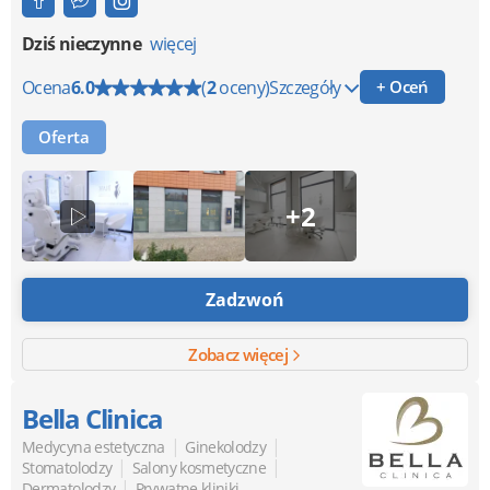
Dziś nieczynne
więcej
Ocena
6.0
(
2
oceny)
Szczegóły
+ Oceń
Oferta
+2
Zadzwoń
Zobacz więcej
Bella Clinica
|
|
Medycyna estetyczna
Ginekolodzy
|
|
Stomatolodzy
Salony kosmetyczne
|
Dermatolodzy
Prywatne kliniki