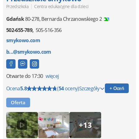
|
Przedszkola
Centra edukacyjne dla dzieci
Gdańsk
80-278
,
Bernarda Chrzanowskiego 2
502-655-789
505-516-356
smykowo.com
b...@smykowo.com
Otwarte
do 17:30
więcej
Ocena
5.8
(
54
oceny)
Szczegóły
+ Oceń
Oferta
+13