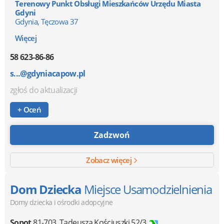
Terenowy Punkt Obsługi Mieszkańców Urzędu Miasta
Gdyni
Gdynia, Tęczowa 37
Więcej
58 623-86-86
s...@gdyniacapow.pl
zgłoś do aktualizacji
+ Oceń
Zadzwoń
Zobacz więcej
Dom Dziecka
Miejsce Usamodzielnienia
Domy dziecka i ośrodki adopcyjne
Sopot
81-703
,
Tadeusza Kościuszki 52/3