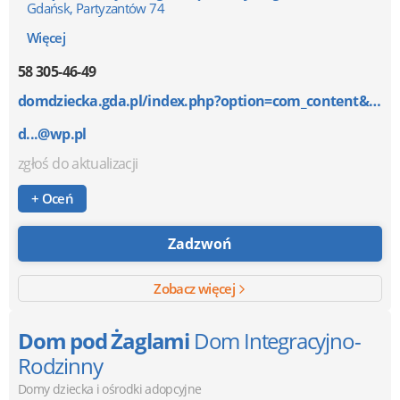
Gdańsk, Partyzantów 74
Więcej
58 305-46-49
domdziecka.gda.pl/index.php?option=com_content&v...
d...@wp.pl
zgłoś do aktualizacji
+ Oceń
Zadzwoń
Zobacz więcej
Dom pod Żaglami
Dom Integracyjno-
Rodzinny
Domy dziecka i ośrodki adopcyjne