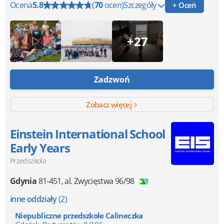
Ocena
5.8
(
70
ocen)
Szczegóły
+ Oceń
+27
Zadzwoń
Zobacz więcej
Einstein International School
Early Years
Przedszkola
Gdynia
81-451
,
al. Zwycięstwa 96/98
inne oddziały
(2)
Niepubliczne przedszkole Calineczka