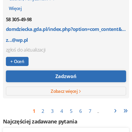
Więcej
58 305-49-98
domdziecka.gda.pl/index.php?option=com_content&v...
z...@wp.pl
zgłoś do aktualizacji
+ Oceń
Zadzwoń
Zobacz więcej
›
»
1
2
3
4
5
6
7
..
Najczęściej zadawane pytania