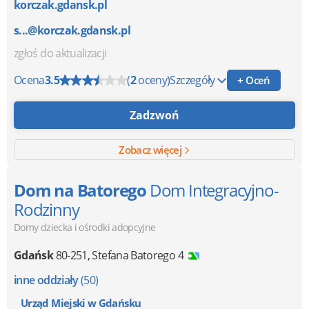
korczak.gdansk.pl
s...@korczak.gdansk.pl
zgłoś do aktualizacji
Ocena
3.5
(
2
oceny)
Szczegóły
+ Oceń
Zadzwoń
Zobacz więcej
Dom na Batorego
Dom Integracyjno-
Rodzinny
Domy dziecka i ośrodki adopcyjne
Gdańsk
80-251
,
Stefana Batorego 4
inne oddziały
(50)
Urząd Miejski w Gdańsku