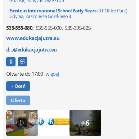
Gdańsk, Partyzantów 8/106
Einstein International School Early Years
(3T Office Park)
Gdynia, Kazimierza Górskiego 3
535-555-080
535-555-090
535-395-625
www.edukacjajutra.eu
d...@edukacjajutra.eu
Otwarte
do 17:00
więcej
+ Oceń
Oferta
+6