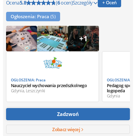
Ocena
5.8
(
6
ocen)
Szczegóły
+ Oceń
Ogłoszenia: Praca
(5)
+1
OGŁOSZENIA: Praca
OGŁOSZENIA: Pr
Nauczyciel wychowania przedszkolnego
Pedagog specja
Gdynia, Leszczynki
logopeda
Gdynia
Zadzwoń
Zobacz więcej