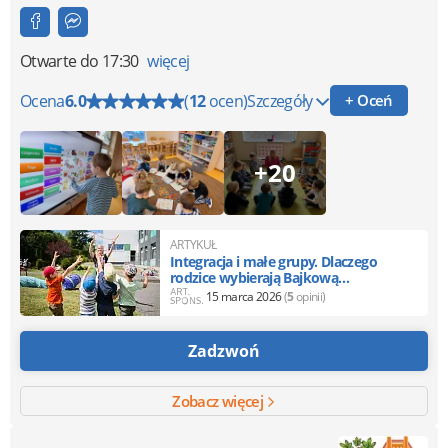
Otwarte
do 17:30
więcej
Ocena
6.0
(
12
ocen)
Szczegóły
+ Oceń
+20
ARTYKUŁ
Integracja i małe grupy. Dlaczego
rodzice wybierają Bajkową
Akademię?
15 marca 2026
(
5
opinii)
Zadzwoń
Zobacz więcej