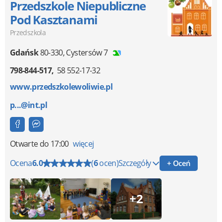
Przedszkole Niepubliczne
Pod Kasztanami
Przedszkola
Gdańsk
80-330
,
Cystersów 7
798-844-517
58 552-17-32
www.przedszkolewoliwie.pl
p...@int.pl
Otwarte
do 17:00
więcej
Ocena
6.0
(
6
ocen)
Szczegóły
+ Oceń
+2