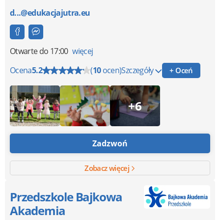
d...@edukacjajutra.eu
Otwarte
do 17:00
więcej
Ocena
5.2
(
10
ocen)
Szczegóły
+ Oceń
+6
Zadzwoń
Zobacz więcej
Przedszkole Bajkowa
Akademia