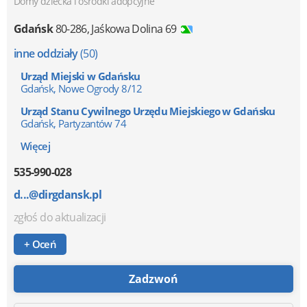
Domy dziecka i ośrodki adopcyjne
Gdańsk
80-286
,
Jaśkowa Dolina 69
inne oddziały
(50)
Urząd Miejski w Gdańsku
Gdańsk, Nowe Ogrody 8/12
Urząd Stanu Cywilnego Urzędu Miejskiego w Gdańsku
Gdańsk, Partyzantów 74
Więcej
535-990-028
d...@dirgdansk.pl
zgłoś do aktualizacji
+ Oceń
Zadzwoń