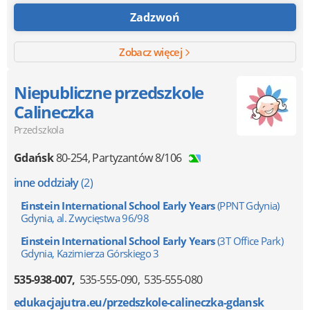
Zadzwoń
Zobacz więcej
Niepubliczne przedszkole
Calineczka
Przedszkola
Gdańsk
80-254
,
Partyzantów 8/106
inne oddziały
(2)
Einstein International School Early Years
(PPNT Gdynia)
Gdynia, al. Zwycięstwa 96/98
Einstein International School Early Years
(3T Office Park)
Gdynia, Kazimierza Górskiego 3
535-938-007
535-555-090
535-555-080
edukacjajutra.eu/przedszkole-calineczka-gdansk