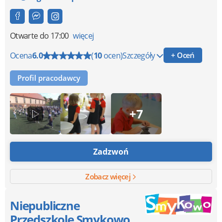
Otwarte
do 17:00
więcej
Ocena
6.0
(
10
ocen)
Szczegóły
+ Oceń
Profil pracodawcy
+7
Zadzwoń
Zobacz więcej
Niepubliczne
Przedszkole Smykowo