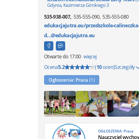
Gdynia, Kazimierza Górskiego 3
535-938-007
535-555-090
535-555-080
edukacjajutra.eu/przedszkole-calineczk
d...@edukacjajutra.eu
Otwarte
do 17:00
więcej
Ocena
5.2
(
10
ocen)
Szczegóły
Ogłoszenia: Praca
(1)
OGŁOSZENIA: Praca
Nauczyciel wycho