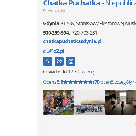
Chatka Puchatka
- Niepublic
Przedszkola
Gdynia
81-589
,
Stanisławy Fleszarowej-Musk
500-259-594
720-703-281
chatkapuchatkagdynia.pl
c...@o2.pl
Otwarte
do 17:30
więcej
Ocena
5.8
(
70
ocen)
Szczegóły