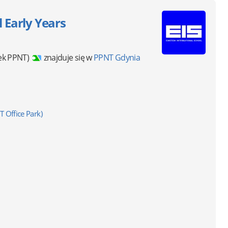
l Early Years
ek PPNT)
znajduje się w
PPNT Gdynia
T Office Park)