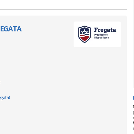
FREGATA
t
egata)