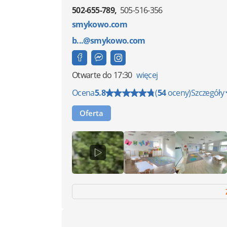
502-655-789
505-516-356
smykowo.com
b...@smykowo.com
Otwarte
do 17:30
więcej
Ocena
5.8
(
54
oceny)
Szczegóły
Oferta