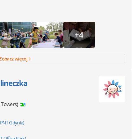
+4
Zobacz więcej
lineczka
 Towers)
PPNT Gdynia)
T Office Park)