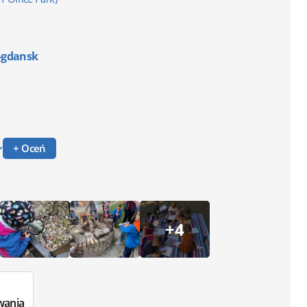
a-gdansk
+ Oceń
+4
wania