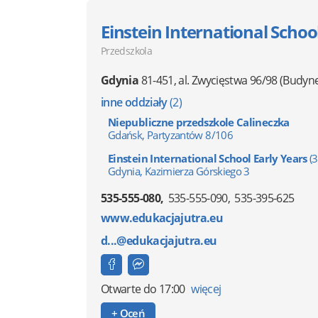
Einstein International Schoo
Przedszkola
Gdynia
81-451
,
al. Zwycięstwa 96/98
(Budyn
inne oddziały
(2)
Niepubliczne przedszkole Calineczka
Gdańsk, Partyzantów 8/106
Einstein International School Early Years
(3
Gdynia, Kazimierza Górskiego 3
535-555-080
535-555-090
535-395-625
www.edukacjajutra.eu
d...@edukacjajutra.eu
Otwarte
do 17:00
więcej
+ Oceń