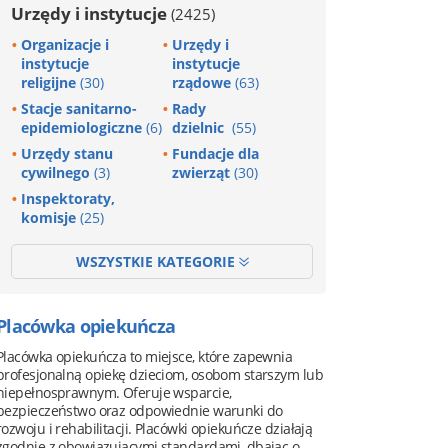
Urzędy i instytucje
(2425)
Organizacje i
Urzędy i
instytucje
instytucje
religijne
(30)
rządowe
(63)
Stacje sanitarno-
Rady
epidemiologiczne
(6)
dzielnic
(55)
Urzędy stanu
Fundacje dla
cywilnego
(3)
zwierząt
(30)
Inspektoraty,
komisje
(25)
WSZYSTKIE KATEGORIE
Placówka opiekuńcza
Placówka opiekuńcza to miejsce, które zapewnia
profesjonalną opiekę dzieciom, osobom starszym lub
niepełnosprawnym. Oferuje wsparcie,
bezpieczeństwo oraz odpowiednie warunki do
rozwoju i rehabilitacji. Placówki opiekuńcze działają
zgodnie z obowiązującymi standardami, dbając o