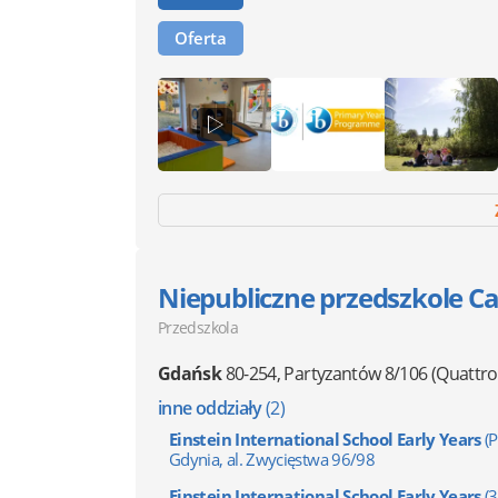
Oferta
Niepubliczne przedszkole Ca
Przedszkola
Gdańsk
80-254
,
Partyzantów 8/106
(Quattro
inne oddziały
(2)
Einstein International School Early Years
(
Gdynia, al. Zwycięstwa 96/98
Einstein International School Early Years
(3