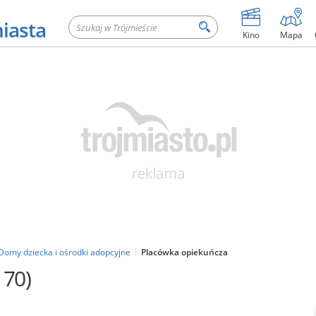
miasta
Kino
Mapa
Domy dziecka i ośrodki adopcyjne
Placówka opiekuńcza
170)