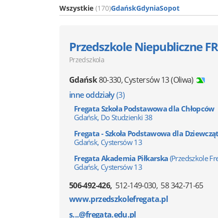
Wszystkie
(170)
Gdańsk
Gdynia
Sopot
Przedszkole Niepubliczne 
Przedszkola
Gdańsk
80-330
,
Cystersów 13
(Oliwa)
inne oddziały
(3)
Fregata Szkoła Podstawowa dla Chłopców
Gdańsk, Do Studzienki 38
Fregata - Szkoła Podstawowa dla Dziewczą
Gdańsk, Cystersów 13
Fregata Akademia Piłkarska
(Przedszkole Fr
Gdańsk, Cystersów 13
506-492-426
512-149-030
58 342-71-65
www.przedszkolefregata.pl
s...@fregata.edu.pl