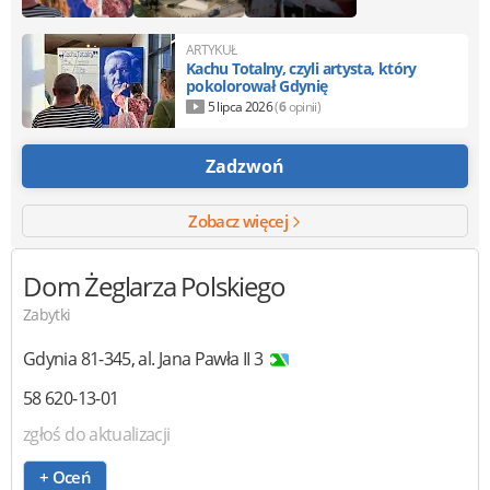
ARTYKUŁ
Kachu Totalny, czyli artysta, który
pokolorował Gdynię
5 lipca 2026
(
6
opinii)
Zadzwoń
Zobacz więcej
Dom Żeglarza Polskiego
Zabytki
Gdynia
81-345
,
al. Jana Pawła II 3
58 620-13-01
zgłoś do aktualizacji
+ Oceń