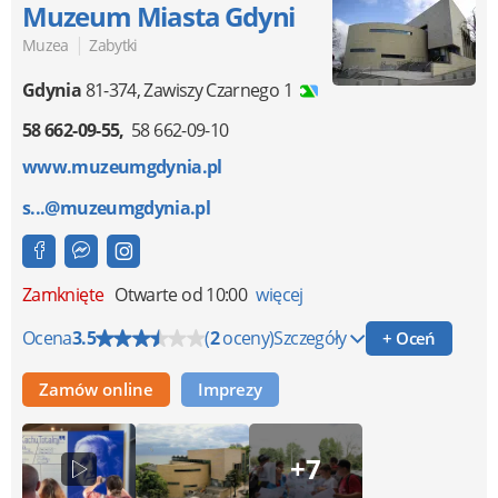
Muzeum Miasta Gdyni
|
Muzea
Zabytki
Gdynia
81-374
,
Zawiszy Czarnego 1
58 662-09-55
58 662-09-10
www.muzeumgdynia.pl
s...@muzeumgdynia.pl
Zamknięte
Otwarte od 10:00
więcej
Ocena
3.5
(
2
oceny)
Szczegóły
+ Oceń
Zamów online
Imprezy
+7