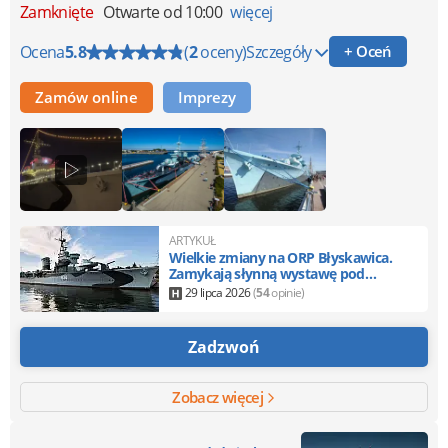
Zamknięte
Otwarte od 10:00
więcej
Ocena
5.8
(
2
oceny)
Szczegóły
+ Oceń
Zamów online
Imprezy
ARTYKUŁ
Wielkie zmiany na ORP Błyskawica.
Zamykają słynną wystawę pod
pokładem
29 lipca 2026
(
54
opinie)
Zadzwoń
Zobacz więcej