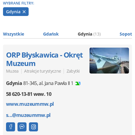
WYBRANE FILTRY:
Gdynia
Wszystkie
Gdańsk
Gdynia
(13)
Sopot
ORP Błyskawica - Okręt
Muzeum
|
|
Muzea
Atrakcje turystyczne
Zabytki
Gdynia
81-345
,
al. Jana Pawła II 1
58 620-13-81 wew. 10
www.muzeummw.pl
s...@muzeummw.pl