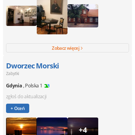
Zobacz więcej
Dworzec Morski
Zabytki
Gdynia
,
Polska 1
zgłoś do aktualizacji
+ Oceń
+4