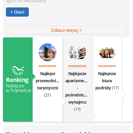
zgłoś do aktualizacji
+ Oceń
Zobacz więcej
Najlepsi
Najlepsze
Najlepsze
Ranking
przewodnicy
apartamenty
biura
Najlepsze
turystyczni
-
podróży
(17)
w Trójmieście
(21)
pośrednictwo
wynajmu
(17)