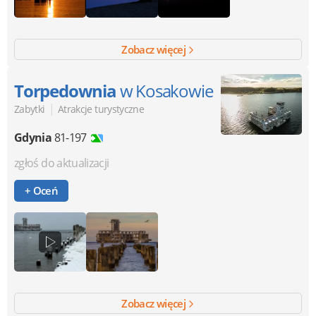
Zobacz więcej
Torpedownia
w Kosakowie
|
Zabytki
Atrakcje turystyczne
Gdynia
81-197
zgłoś do aktualizacji
+ Oceń
Zobacz więcej