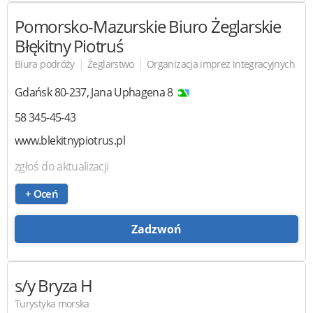
Pomorsko-Mazurskie Biuro Żeglarskie
Błękitny Piotruś
|
|
Biura podróży
Żeglarstwo
Organizacja imprez integracyjnych
Gdańsk
80-237
,
Jana Uphagena 8
58 345-45-43
www.blekitnypiotrus.pl
zgłoś do aktualizacji
+ Oceń
Zadzwoń
s/y Bryza H
Turystyka morska