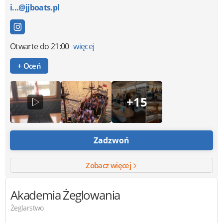
i...@jjboats.pl
Otwarte
do 21:00
więcej
+ Oceń
+15
Zadzwoń
Zobacz więcej
Akademia Żeglowania
Żeglarstwo