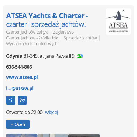
ATSEA Yachts & Charter
-
czarter i sprzedaż jachtów.
|
|
Czarter jachtów Bałtyk
Żeglarstwo
|
|
Czarter jachtów - śródlądzie
Sprzedaż jachtów
Wynajem łodzi motorowych
Gdynia
81-345
,
al. Jana Pawła II 9
606-544-866
www.atsea.pl
i...@atsea.pl
Otwarte
do 22:00
więcej
+ Oceń