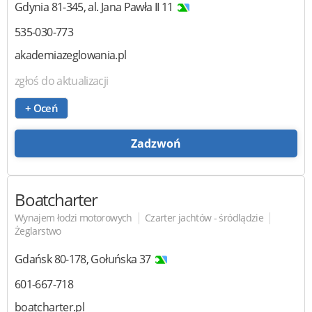
Gdynia
81-345
,
al. Jana Pawła II 11
535-030-773
akademiazeglowania.pl
zgłoś do aktualizacji
+ Oceń
Zadzwoń
Boatcharter
|
|
Wynajem łodzi motorowych
Czarter jachtów - śródlądzie
Żeglarstwo
Gdańsk
80-178
,
Gołuńska 37
601-667-718
boatcharter.pl