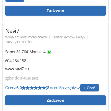
Zadzwoń
Navi7
|
|
Wynajem łodzi motorowych
Czarter jachtów Bałtyk
Turystyka morska
Sopot
81-764
,
Morska 4
604-234-158
www.navi7.eu
zgłoś do aktualizacji
Ocena
6.0
(
8
ocen)
Szczegóły
+ Oceń
Zadzwoń