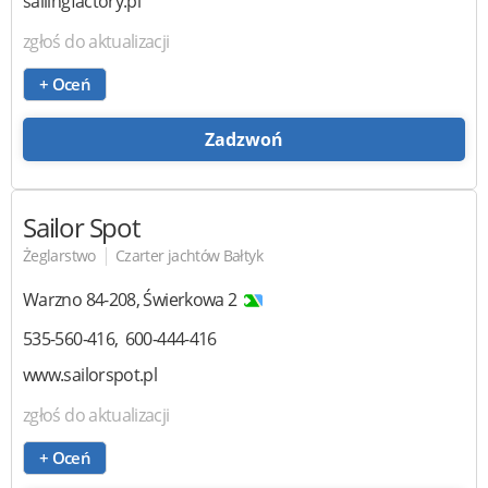
sailingfactory.pl
zgłoś do aktualizacji
+ Oceń
Zadzwoń
Sailor Spot
|
Żeglarstwo
Czarter jachtów Bałtyk
Warzno
84-208
,
Świerkowa 2
535-560-416
600-444-416
www.sailorspot.pl
zgłoś do aktualizacji
+ Oceń