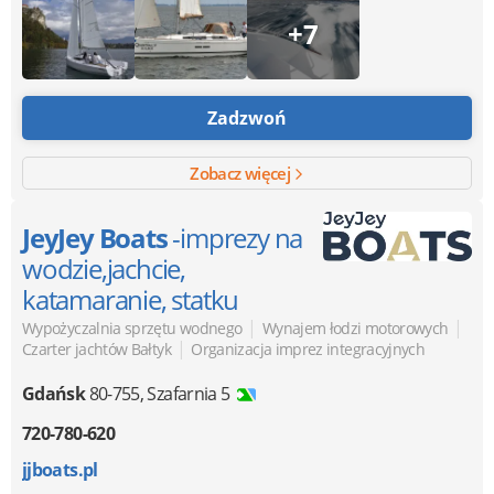
+7
Zadzwoń
Zobacz więcej
JeyJey Boats
-imprezy na
wodzie,jachcie,
katamaranie, statku
|
|
Wypożyczalnia sprzętu wodnego
Wynajem łodzi motorowych
|
Czarter jachtów Bałtyk
Organizacja imprez integracyjnych
Gdańsk
80-755
,
Szafarnia 5
720-780-620
jjboats.pl