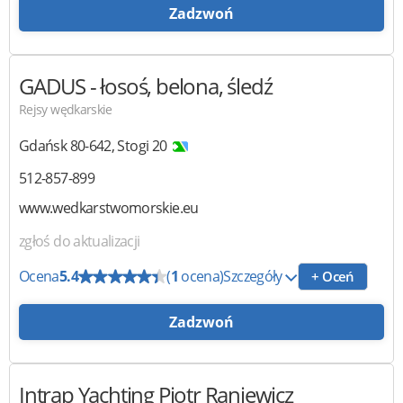
Zadzwoń
GADUS
- łosoś, belona, śledź
Rejsy wędkarskie
Gdańsk
80-642
,
Stogi 20
512-857-899
www.wedkarstwomorskie.eu
zgłoś do aktualizacji
Ocena
5.4
(
1
ocena)
Szczegóły
+ Oceń
Zadzwoń
Intrap Yachting
Piotr Raniewicz