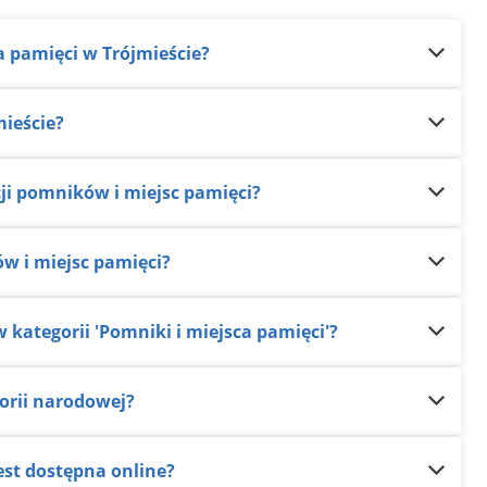
a pamięci w Trójmieście?
mieście?
cji pomników i miejsc pamięci?
ów i miejsc pamięci?
 kategorii 'Pomniki i miejsca pamięci'?
torii narodowej?
est dostępna online?