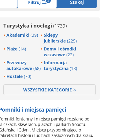
2
Szukaj
Filtruj
Turystyka i noclegi
(1739)
Akademiki
(39)
Sklepy
jubilerskie
(225)
Plaże
(14)
Domy i ośrodki
wczasowe
(22)
Przewozy
Informacja
autokarowe
(68)
turystyczna
(18)
Hostele
(70)
WSZYSTKIE KATEGORIE
Pomniki i miejsca pamięci
Pomniki, fontanny i miejsca pamięci rozsiane po
uliczkach, skwerach, placach i parkach Sopotu,
Gdańska i Gdyni. Miejsca przypominające o
zakrętach historii i ludziach zasłużonych dla kraju,