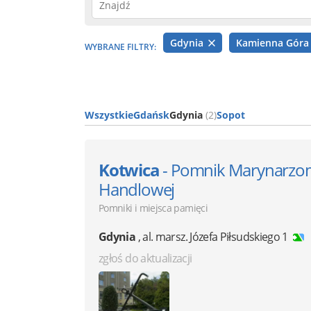
Gdynia
Kamienna Gór
WYBRANE FILTRY:
Wszystkie
Gdańsk
Gdynia
(2)
Sopot
Kotwica
- Pomnik Marynarzom
Handlowej
Pomniki i miejsca pamięci
Gdynia
,
al. marsz. Józefa Piłsudskiego 1
zgłoś do aktualizacji