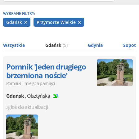
WYBRANE FILTRY:
Gdańsk
Przymorze Wielkie
Wszystkie
Gdańsk
(5)
Gdynia
Sopot
Pomnik 'Jeden drugiego
brzemiona noście'
Pomniki i miejsca pamięci
Gdańsk
,
Olsztyńska
zgłoś do aktualizacji