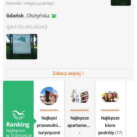
Pomniki i miejsca pamięci
Gdańsk
,
Olsztyńska
zgłoś do aktualizacji
Zobacz więcej
Najlepsi
Najlepsze
Najlepsze
Ranking
przewodnicy
apartamenty
biura
Najlepsze
turystyczni
-
podróży
(17)
w Trójmieście