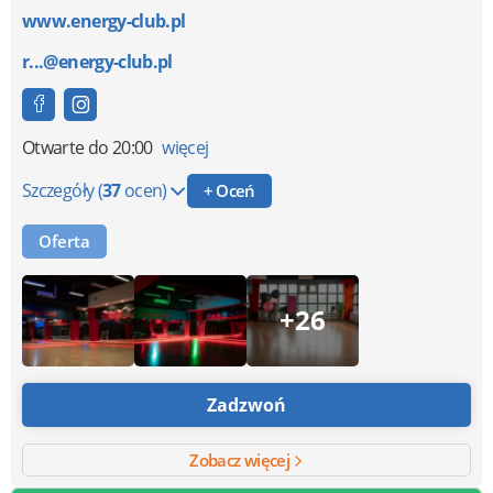
www.energy-club.pl
r...@energy-club.pl
Otwarte
do 20:00
więcej
Szczegóły
(
37
ocen)
+ Oceń
Oferta
+26
Zadzwoń
Zobacz więcej