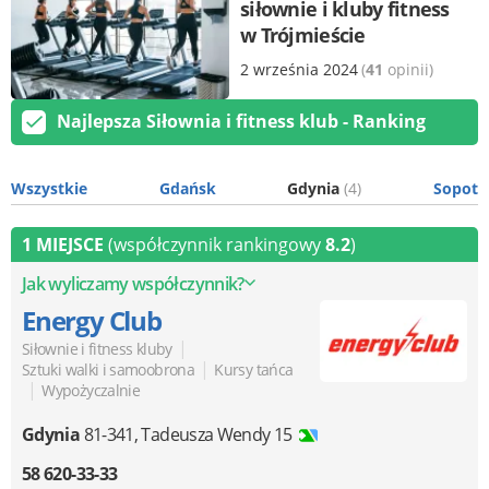
siłownie i kluby fitness
w Trójmieście
2 września 2024
(
41
opinii)
Najlepsza Siłownia i fitness klub - Ranking
Wszystkie
Gdańsk
Gdynia
(4)
Sopot
1 MIEJSCE
(współczynnik rankingowy
8.2
)
Jak wyliczamy współczynnik?
Energy Club
|
Siłownie i fitness kluby
|
Sztuki walki i samoobrona
Kursy tańca
|
Wypożyczalnie
Gdynia
81-341
,
Tadeusza Wendy 15
58 620-33-33