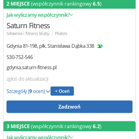
2 MIEJSCE
(współczynnik rankingowy
6.5
)
Jak wyliczamy współczynnik?
Saturn Fitness
|
Siłownie i fitness kluby
Pilates
Gdynia
81-198
,
płk. Stanisława Dąbka 338
530-752-546
gdynia.saturn-fitness.pl
zgłoś do aktualizacji
Szczegóły
(
9
ocen)
+ Oceń
Zadzwoń
3 MIEJSCE
(współczynnik rankingowy
6.2
)
Jak wyliczamy współczynnik?