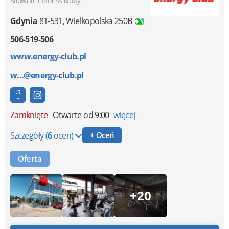
Siłownie i fitness kluby
Gdynia
81-531
,
Wielkopolska 250B
506-519-506
www.energy-club.pl
w...@energy-club.pl
Zamknięte
Otwarte od 9:00
więcej
Szczegóły
(
6
ocen)
+ Oceń
Oferta
+20