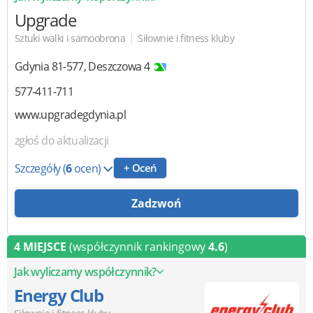
Upgrade
|
Sztuki walki i samoobrona
Siłownie i fitness kluby
Gdynia
81-577
,
Deszczowa 4
577-411-711
www.upgradegdynia.pl
zgłoś do aktualizacji
Szczegóły
(
6
ocen)
+ Oceń
Zadzwoń
4 MIEJSCE
(współczynnik rankingowy
4.6
)
Jak wyliczamy współczynnik?
Energy Club