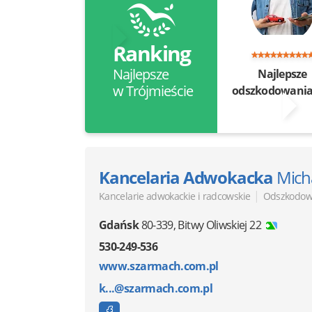
Ranking
Najlepsze
Najlepsze
w Trójmieście
odszkodowani
Kancelaria Adwokacka
Mich
|
Kancelarie adwokackie i radcowskie
Odszkodow
Gdańsk
80-339
,
Bitwy Oliwskiej 22
530-249-536
www.szarmach.com.pl
k...@szarmach.com.pl