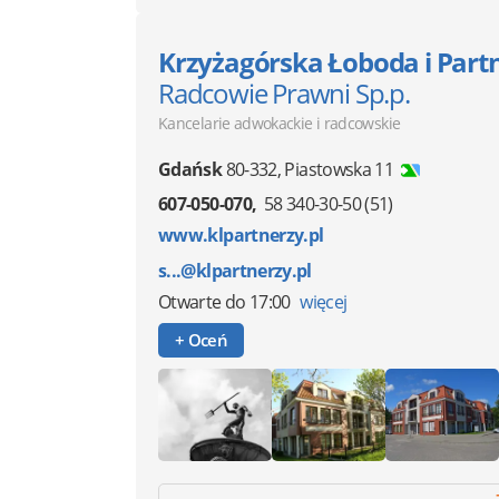
Krzyżagórska Łoboda i Part
Radcowie Prawni Sp.p.
Kancelarie adwokackie i radcowskie
Gdańsk
80-332
,
Piastowska 11
607-050-070
58 340-30-50 (51)
www.klpartnerzy.pl
s...@klpartnerzy.pl
Otwarte
do 17:00
więcej
+ Oceń