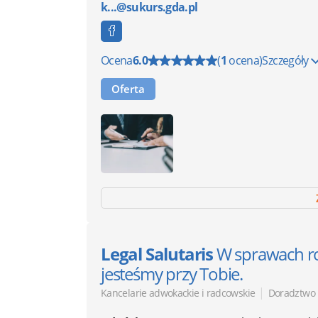
k...@sukurs.gda.pl
Ocena
6.0
(
1
ocena)
Szczegóły
Oferta
Legal Salutaris
W sprawach r
jesteśmy przy Tobie.
|
Kancelarie adwokackie i radcowskie
Doradztwo