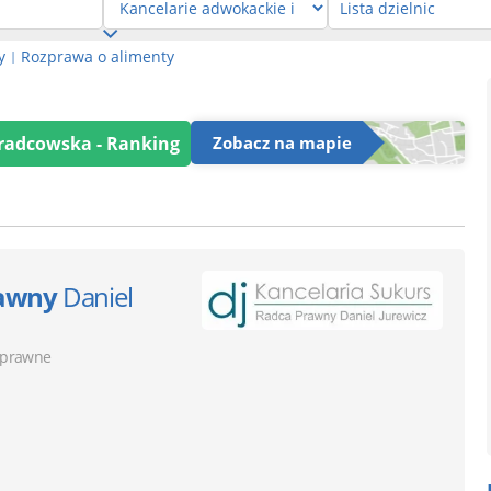
y
Rozprawa o alimenty
|
 radcowska - Ranking
Zobacz na mapie
rawny
Daniel
 prawne