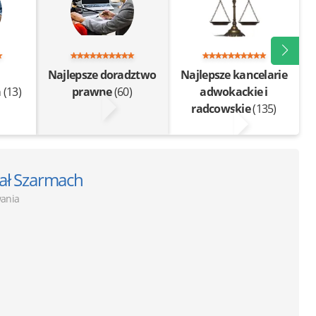
Najlepsze doradztwo
Najlepsze kancelarie
a
(13)
prawne
(60)
adwokackie i
radcowskie
(135)
ał Szarmach
ania