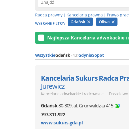
Radca prawny
Kancelaria prawna
Prawo prac
|
|
Gdańsk
Oliwa
WYBRANE FILTRY:
Najlepsza Kancelaria adwokackie i
Wszystkie
Gdańsk
(43)
Gdynia
Sopot
Kancelaria Sukurs Radca P
Jurewicz
|
Kancelarie adwokackie i radcowskie
Doradztwo
Gdańsk
80-309
,
al. Grunwaldzka 415
797-311-922
www.sukurs.gda.pl