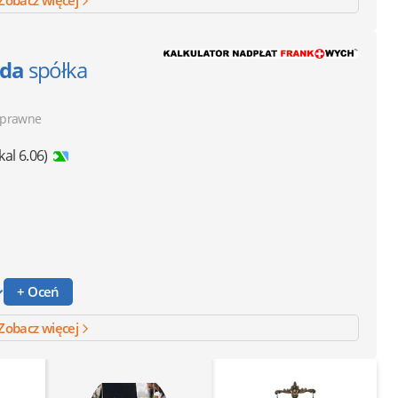
Zobacz więcej
uda
spółka
 prawne
kal 6.06)
+ Oceń
Zobacz więcej