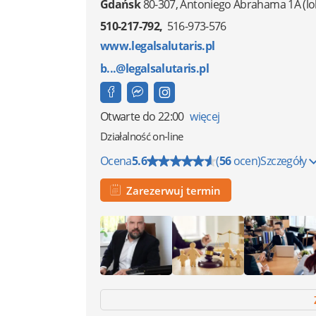
Gdańsk
80-307
,
Antoniego Abrahama 1A
(lo
510-217-792
516-973-576
www.legalsalutaris.pl
b...@legalsalutaris.pl
Otwarte
do 22:00
więcej
Działalność on-line
Ocena
5.6
(
56
ocen)
Szczegóły
Zarezerwuj termin