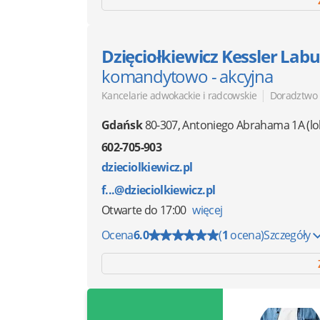
Dzięciołkiewicz Kessler Lab
komandytowo - akcyjna
|
Kancelarie adwokackie i radcowskie
Doradztwo
Gdańsk
80-307
,
Antoniego Abrahama 1A
(lo
602-705-903
dzieciolkiewicz.pl
f...@dzieciolkiewicz.pl
Otwarte
do 17:00
więcej
Ocena
6.0
(
1
ocena)
Szczegóły