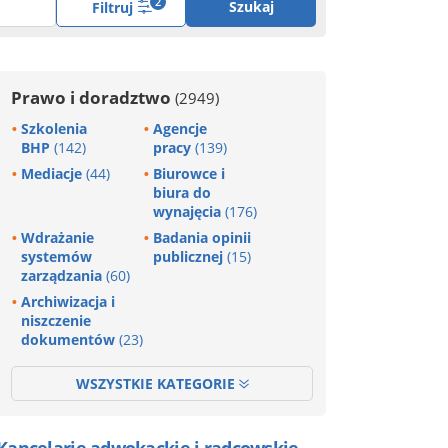
2
Szukaj
Filtruj
Prawo i doradztwo
(2949)
Szkolenia
Agencje
BHP
(142)
pracy
(139)
Mediacje
(44)
Biurowce i
biura do
wynajęcia
(176)
Wdrażanie
Badania opinii
systemów
publicznej
(15)
zarządzania
(60)
Archiwizacja i
niszczenie
dokumentów
(23)
WSZYSTKIE KATEGORIE