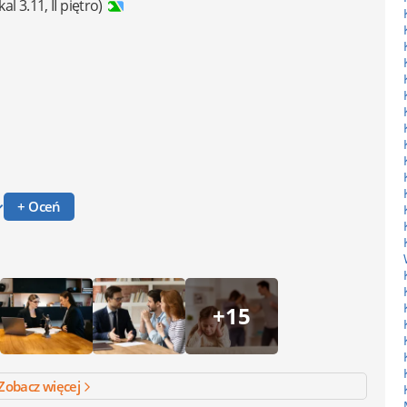
kal 3.11, II piętro)
+ Oceń
+15
Zobacz więcej