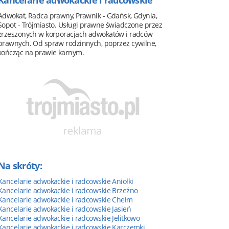
Kancelarie adwokackie i radcowskie
Adwokat, Radca prawny, Prawnik - Gdańsk, Gdynia,
Sopot - Trójmiasto. Usługi prawne świadczone przez
zrzeszonych w korporacjach adwokatów i radców
prawnych. Od spraw rodzinnych, poprzez cywilne,
kończąc na prawie karnym.
Na skróty:
Kancelarie adwokackie i radcowskie Aniołki
Kancelarie adwokackie i radcowskie Brzeźno
Kancelarie adwokackie i radcowskie Chełm
Kancelarie adwokackie i radcowskie Jasień
Kancelarie adwokackie i radcowskie Jelitkowo
Kancelarie adwokackie i radcowskie Karczemki