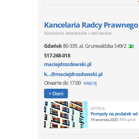
Kancelaria Radcy Prawnego
Kancelarie adwokackie i radcowskie
Gdańsk
80-339
,
al. Grunwaldzka 549/2
517-268-018
maciejdrozdowski.pl
k...@maciejdrozdowski.pl
Otwarte
do 17:00
więcej
+ Oceń
ARTYKUŁ
Pomysły na podatek od 
19 września 2025
(
117
opinii)