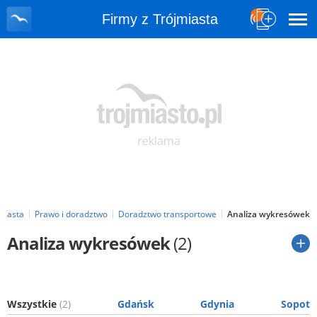
Firmy z Trójmiasta
miasta
Prawo i doradztwo
Doradztwo transportowe
Analiza wykresówek
Analiza wykresówek
(2)
Wszystkie
(2)
Gdańsk
Gdynia
Sopot