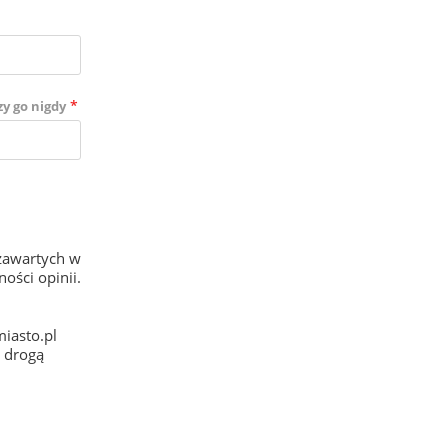
*
zy go nigdy
zawartych w
ości opinii.
iasto.pl
e drogą