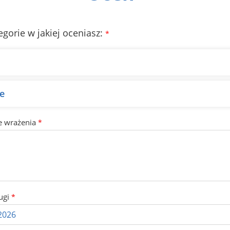
egorie w jakiej oceniasz:
*
e
e wrażenia
*
ugi
*