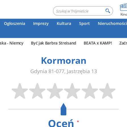
Kin
Ogłoszenia
Imprezy
Kultura
Sport
Nieruchomości
ska - Niemcy
Być jak Barbra Streisand
BEATA x KAMP!
Zać
Kormoran
Gdynia
81-077
,
Jastrzębia 13
Oceń
*