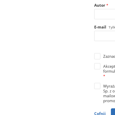
Autor
*
E-mail
Tyl
Zaznac
Akcep
formul
*
Wyraża
Sp. z 
mailow
promoc
Cofnij