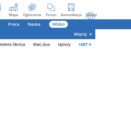
o
Mapa
Ogłoszenia
Forum
Komunikacja
Raport
Praca
Nauka
Wideo
Więcej
»
mienie Słońca
Kiwi_duo
Upiory
+
687