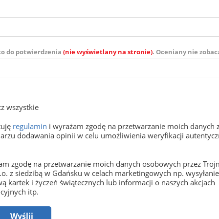
ko do potwierdzenia
(nie wyświetlany na stronie)
. Oceniany nie zobac
z wszystkie
tuję
regulamin
i wyrażam zgodę na przetwarzanie moich danych 
arzu dodawania opinii w celu umożliwienia weryfikacji autentyczn
m zgodę na przetwarzanie moich danych osobowych przez Trojm
o.o. z siedzibą w Gdańsku w celach marketingowych np. wysyłani
ą kartek i życzeń świątecznych lub informacji o naszych akcjach
yjnych itp.
Wyślij