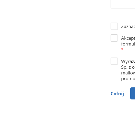
Zaznac
Akcep
formul
*
Wyraża
Sp. z 
mailow
promoc
Cofnij