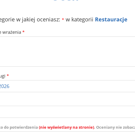
egorie w jakiej oceniasz:
w kategorii
Restauracje
*
e wrażenia
*
ugi
*
ko do potwierdzenia
(nie wyświetlany na stronie)
. Oceniany nie zobac