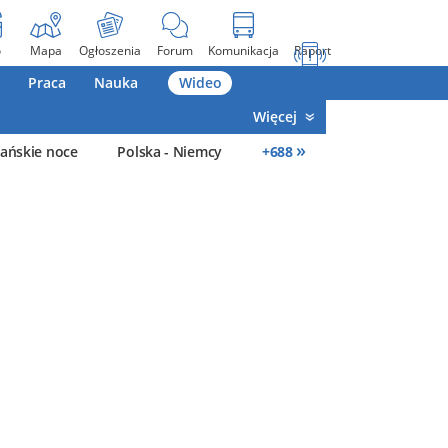
o
Mapa
Ogłoszenia
Forum
Komunikacja
Raport
Praca
Nauka
Wideo
Więcej
»
ańskie noce
Polska - Niemcy
+
688