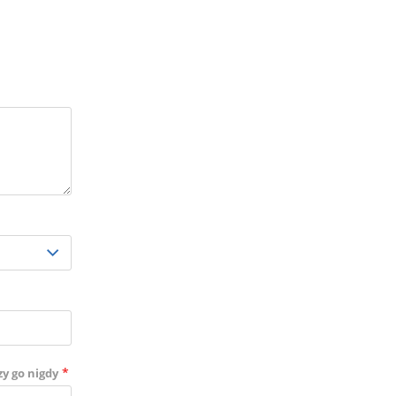
*
zy go nigdy