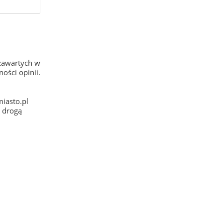
zawartych w
ości opinii.
iasto.pl
e drogą