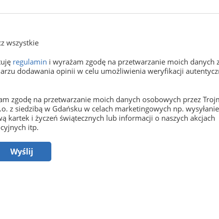
z wszystkie
tuję
regulamin
i wyrażam zgodę na przetwarzanie moich danych 
arzu dodawania opinii w celu umożliwienia weryfikacji autentyczn
m zgodę na przetwarzanie moich danych osobowych przez Trojm
o.o. z siedzibą w Gdańsku w celach marketingowych np. wysyłani
ą kartek i życzeń świątecznych lub informacji o naszych akcjach
yjnych itp.
Wyślij