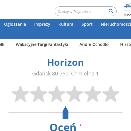
Kin
Ogłoszenia
Imprezy
Kultura
Sport
Nieruchomości
lli
Wakacyjne Targi Fantastyki
André Ochodlo
Hiszp
Horizon
Gdańsk
80-750
,
Chmielna 1
Oceń
*