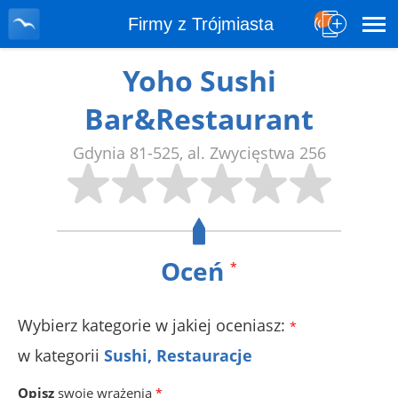
Firmy z Trójmiasta
Yoho Sushi
Bar&Restaurant
Gdynia
81-525
,
al. Zwycięstwa 256
Oceń
*
Wybierz kategorie w jakiej oceniasz:
*
w kategorii
Sushi, Restauracje
Opisz
swoje wrażenia
*