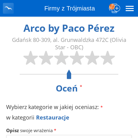
Firmy z Trójmiasta
Arco by Paco Pérez
Gdańsk
80-309
,
al. Grunwaldzka 472C
(Olivia
Star - OBC)
Oceń
*
Wybierz kategorie w jakiej oceniasz:
*
w kategorii
Restauracje
Opisz
swoje wrażenia
*