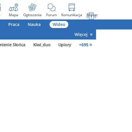
o
Mapa
Ogłoszenia
Forum
Komunikacja
Raport
Praca
Nauka
Wideo
Więcej
»
mienie Słońca
Kiwi_duo
Upiory
+
695