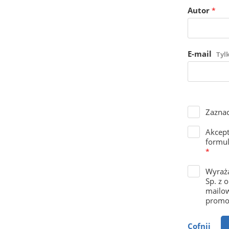
Autor
*
E-mail
Tyl
Zaznac
Akcep
formul
*
Wyraża
Sp. z 
mailow
promoc
Cofnij