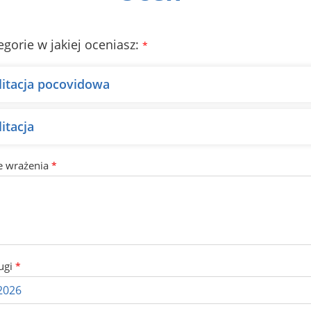
egorie w jakiej oceniasz:
*
litacja pocovidowa
itacja
e wrażenia
*
ugi
*