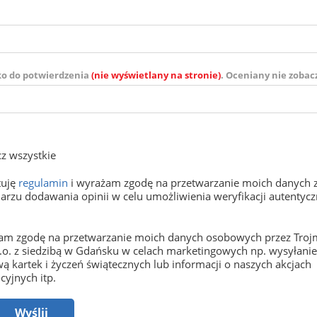
ko do potwierdzenia
(nie wyświetlany na stronie)
. Oceniany nie zobac
z wszystkie
tuję
regulamin
i wyrażam zgodę na przetwarzanie moich danych 
arzu dodawania opinii w celu umożliwienia weryfikacji autentyczn
m zgodę na przetwarzanie moich danych osobowych przez Trojm
o.o. z siedzibą w Gdańsku w celach marketingowych np. wysyłani
ą kartek i życzeń świątecznych lub informacji o naszych akcjach
yjnych itp.
Wyślij