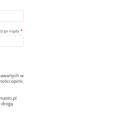
*
zy go nigdy
zawartych w
ości opinii.
iasto.pl
e drogą