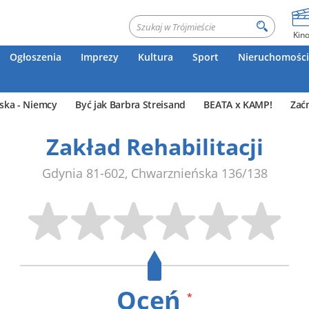
Kin
Ogłoszenia
Imprezy
Kultura
Sport
Nieruchomości
ska - Niemcy
Być jak Barbra Streisand
BEATA x KAMP!
Zać
Zakład Rehabilitacji
Gdynia
81-602
,
Chwarznieńska 136/138
Oceń
*