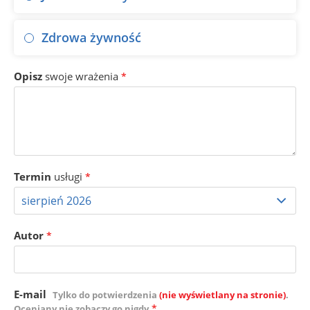
Zdrowa żywność
Opisz
swoje wrażenia
*
Termin
usługi
*
Autor
*
E-mail
Tylko do potwierdzenia
(nie wyświetlany na stronie)
.
*
Oceniany nie zobaczy go nigdy