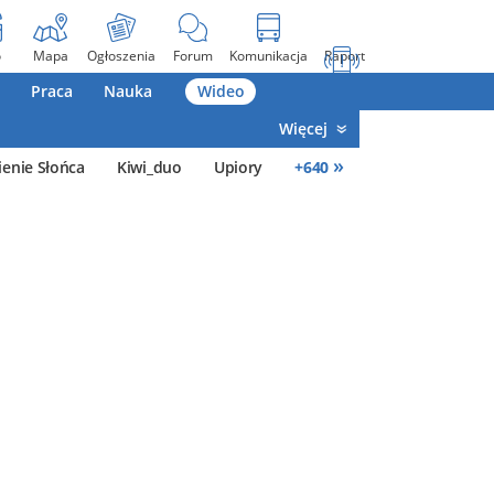
o
Mapa
Ogłoszenia
Forum
Komunikacja
Raport
Praca
Nauka
Wideo
Więcej
»
enie Słońca
Kiwi_duo
Upiory
+
640