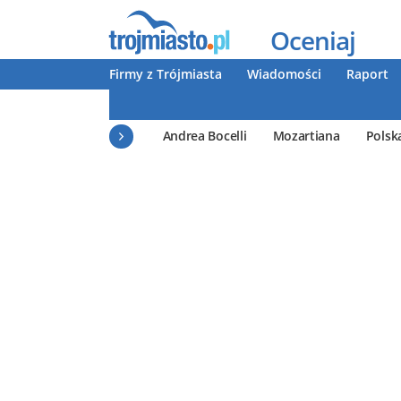
Oceniaj
Firmy z Trójmiasta
Wiadomości
Raport
Andrea Bocelli
Mozartiana
Polsk