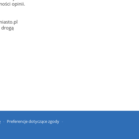
ości opinii.
iasto.pl
e drogą
ę
Preferencje dotyczące zgody