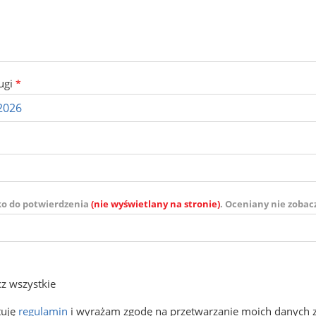
ugi
*
ko do potwierdzenia
(nie wyświetlany na stronie)
. Oceniany nie zobac
z wszystkie
tuję
regulamin
i wyrażam zgodę na przetwarzanie moich danych 