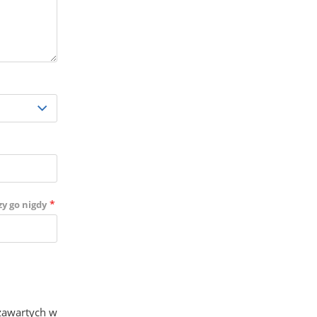
*
zy go nigdy
zawartych w