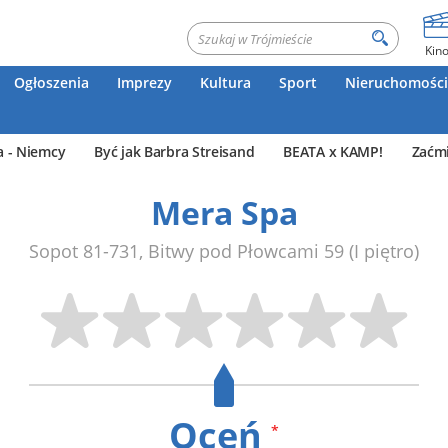
Kin
Ogłoszenia
Imprezy
Kultura
Sport
Nieruchomości
a - Niemcy
Być jak Barbra Streisand
BEATA x KAMP!
Zaćmi
Mera Spa
Sopot
81-731
,
Bitwy pod Płowcami 59
(I piętro)
Oceń
*