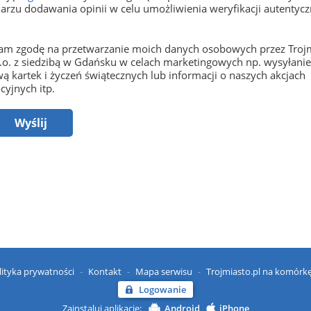
arzu dodawania opinii w celu umożliwienia weryfikacji autentyczn
m zgodę na przetwarzanie moich danych osobowych przez Trojm
o.o. z siedzibą w Gdańsku w celach marketingowych np. wysyłani
ą kartek i życzeń świątecznych lub informacji o naszych akcjach
yjnych itp.
Wyślij
lityka prywatności
Kontakt
Mapa serwisu
Trojmiasto.pl na komórk
Logowanie
Zainstaluj aplikację:
Android
iPhone