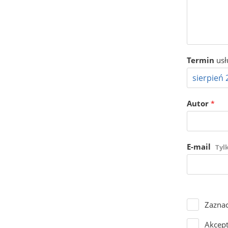
Termin
usł
Autor
*
E-mail
Tyl
Zaznac
Akcep