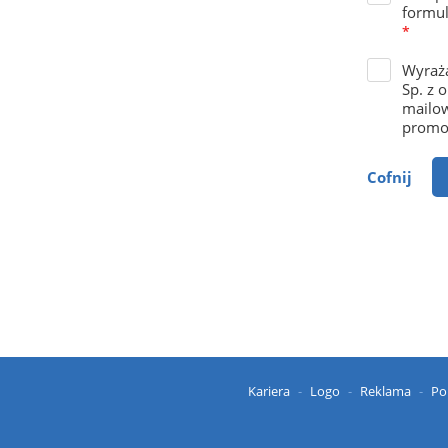
formul
*
Wyraża
Sp. z 
mailow
promoc
Cofnij
Kariera
Logo
Reklama
Po