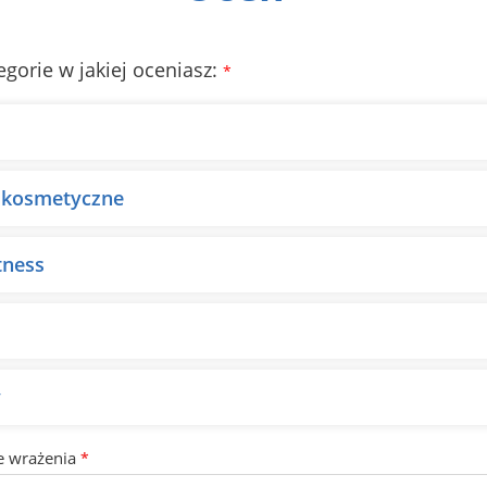
egorie w jakiej oceniasz:
*
 kosmetyczne
tness
y
e wrażenia
*