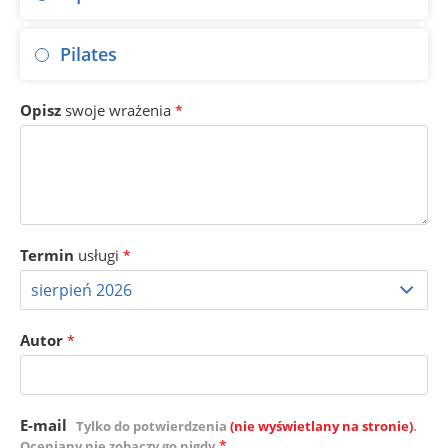
Pilates
Opisz
swoje wrażenia
*
Termin
usługi
*
Autor
*
E-mail
Tylko do potwierdzenia
(nie wyświetlany na stronie)
.
*
Oceniany nie zobaczy go nigdy