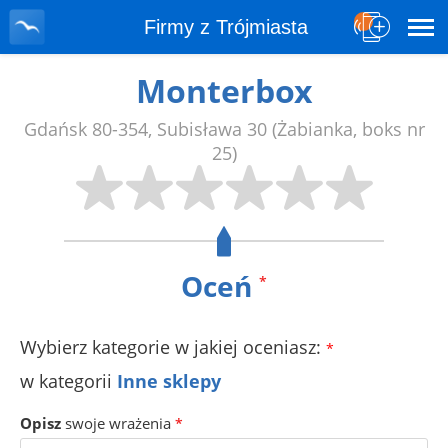
Firmy z Trójmiasta
Monterbox
Gdańsk
80-354
,
Subisława 30
(Żabianka, boks nr
25)
Oceń
*
Wybierz kategorie w jakiej oceniasz:
*
w kategorii
Inne sklepy
Opisz
swoje wrażenia
*