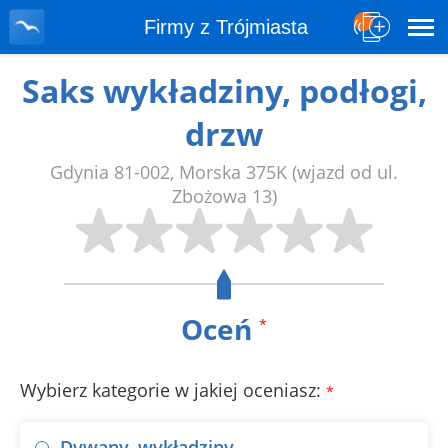
Firmy z Trójmiasta
Saks wykładziny, podłogi,
drzw
Gdynia
81-002
,
Morska 375K
(wjazd od ul.
Zbożowa 13)
Oceń
*
Wybierz kategorie w jakiej oceniasz:
*
Dywany, wykładziny