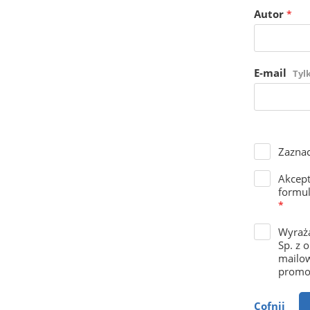
Autor
*
E-mail
Tyl
Zaznac
Akcep
formul
*
Wyraża
Sp. z 
mailow
promoc
Cofnij