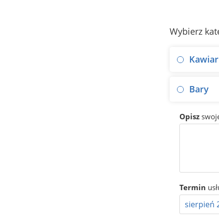
Wybierz kat
Kawiarn
Bary
Opisz
swoj
Termin
usł