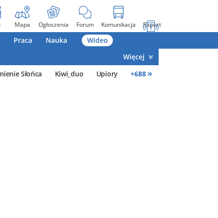
o
Mapa
Ogłoszenia
Forum
Komunikacja
Raport
Praca
Nauka
Wideo
Więcej
»
mienie Słońca
Kiwi_duo
Upiory
+
688