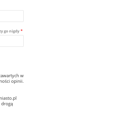
*
zy go nigdy
zawartych w
ości opinii.
iasto.pl
e drogą