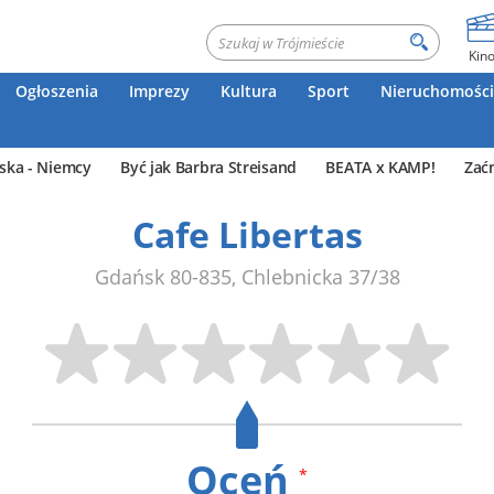
Kin
Ogłoszenia
Imprezy
Kultura
Sport
Nieruchomości
ska - Niemcy
Być jak Barbra Streisand
BEATA x KAMP!
Zać
Cafe Libertas
Gdańsk
80-835
,
Chlebnicka 37/38
Oceń
*