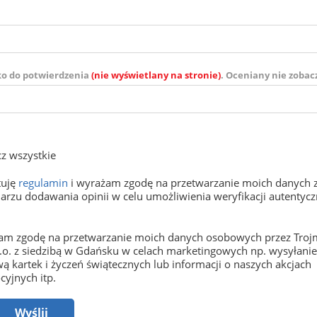
ko do potwierdzenia
(nie wyświetlany na stronie)
. Oceniany nie zobac
z wszystkie
tuję
regulamin
i wyrażam zgodę na przetwarzanie moich danych 
arzu dodawania opinii w celu umożliwienia weryfikacji autentyczn
m zgodę na przetwarzanie moich danych osobowych przez Trojm
o.o. z siedzibą w Gdańsku w celach marketingowych np. wysyłani
ą kartek i życzeń świątecznych lub informacji o naszych akcjach
yjnych itp.
Wyślij