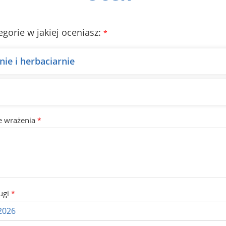
egorie w jakiej oceniasz:
*
ie i herbaciarnie
e wrażenia
*
ugi
*