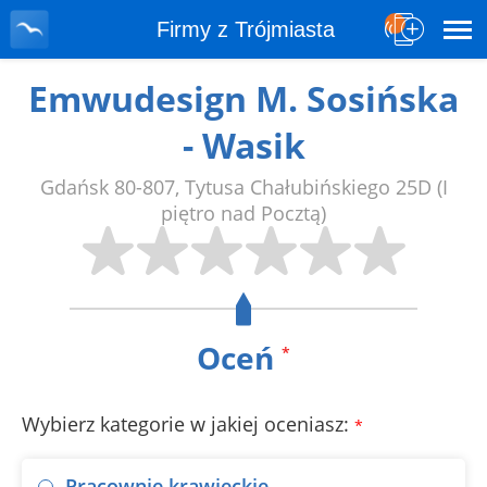
Firmy z Trójmiasta
Emwudesign M. Sosińska
- Wasik
Gdańsk
80-807
,
Tytusa Chałubińskiego 25D
(I
piętro nad Pocztą)
Oceń
*
Wybierz kategorie w jakiej oceniasz:
*
Pracownie krawieckie