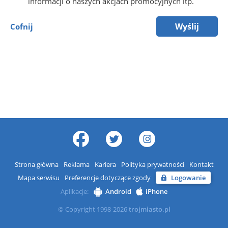
informacji o naszych akcjach promocyjnych itp.
Wyślij
Cofnij
Strona główna
Reklama
Kariera
Polityka prywatności
Kontakt
Mapa serwisu
Preferencje dotyczące zgody
Logowanie
Aplikacje:
Android
iPhone
© Copyright 1998-2026
trojmiasto.pl