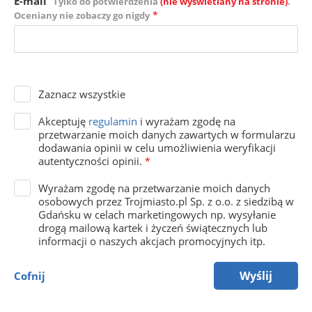
E-mail
Tylko do potwierdzenia
(nie wyświetlany na stronie)
.
*
Oceniany nie zobaczy go nigdy
Zaznacz wszystkie
Akceptuję
regulamin
i wyrażam zgodę na
przetwarzanie moich danych zawartych w formularzu
dodawania opinii w celu umożliwienia weryfikacji
autentyczności opinii.
*
Wyrażam zgodę na przetwarzanie moich danych
osobowych przez Trojmiasto.pl Sp. z o.o. z siedzibą w
Gdańsku w celach marketingowych np. wysyłanie
drogą mailową kartek i życzeń świątecznych lub
informacji o naszych akcjach promocyjnych itp.
Wyślij
Cofnij