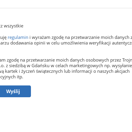
z wszystkie
tuję
regulamin
i wyrażam zgodę na przetwarzanie moich danych 
arzu dodawania opinii w celu umożliwienia weryfikacji autentyczn
m zgodę na przetwarzanie moich danych osobowych przez Trojm
o.o. z siedzibą w Gdańsku w celach marketingowych np. wysyłani
ą kartek i życzeń świątecznych lub informacji o naszych akcjach
yjnych itp.
Wyślij