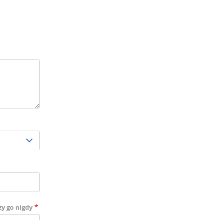
*
zy go nigdy