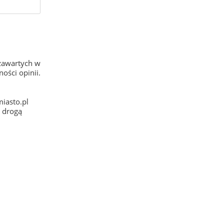
zawartych w
ości opinii.
iasto.pl
e drogą