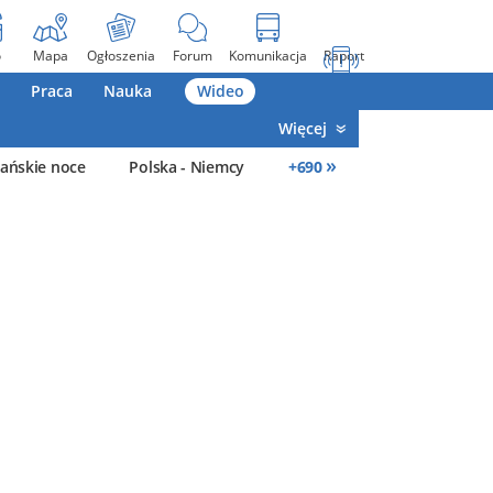
o
Mapa
Ogłoszenia
Forum
Komunikacja
Raport
Praca
Nauka
Wideo
Więcej
»
ańskie noce
Polska - Niemcy
+
690