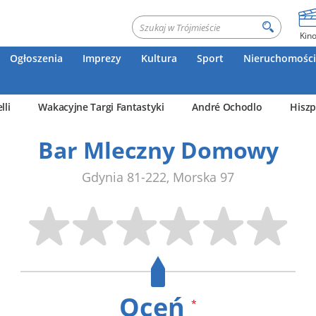
Kin
Ogłoszenia
Imprezy
Kultura
Sport
Nieruchomości
lli
Wakacyjne Targi Fantastyki
André Ochodlo
Hiszp
Bar Mleczny Domowy
Gdynia
81-222
,
Morska 97
Oceń
*