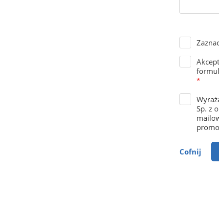
Zaznac
Akcep
formul
*
Wyraża
Sp. z 
mailow
promoc
Cofnij