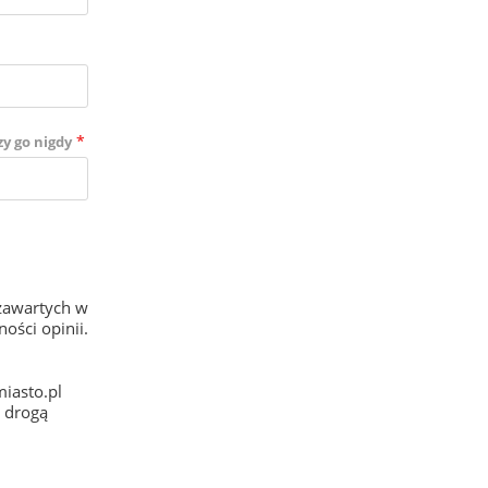
*
zy go nigdy
zawartych w
ości opinii.
iasto.pl
e drogą