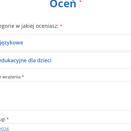
Oceń
*
egorie w jakiej oceniasz:
*
 językowe
edukacyjne dla dzieci
e wrażenia
*
ugi
*