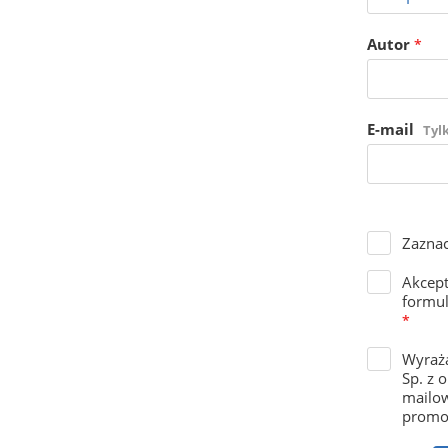
Autor
*
E-mail
Tyl
Zaznac
Akcep
formul
*
Wyraża
Sp. z 
mailow
promoc