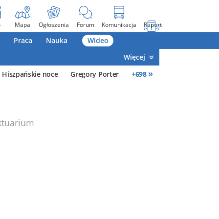
o
Mapa
Ogłoszenia
Forum
Komunikacja
Raport
Praca
Nauka
Wideo
Więcej
»
Hiszpańskie noce
Gregory Porter
+
698
ktuarium