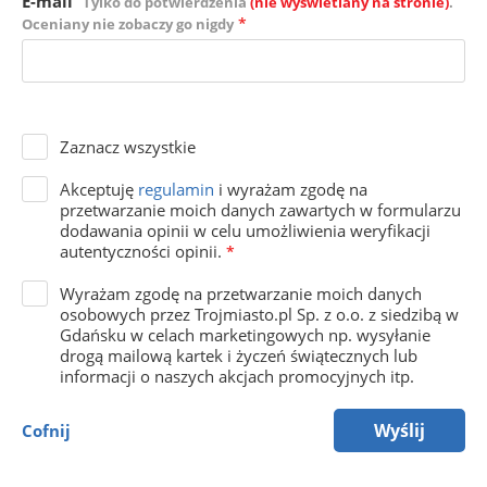
E-mail
Tylko do potwierdzenia
(nie wyświetlany na stronie)
.
*
Oceniany nie zobaczy go nigdy
Zaznacz wszystkie
Akceptuję
regulamin
i wyrażam zgodę na
przetwarzanie moich danych zawartych w formularzu
dodawania opinii w celu umożliwienia weryfikacji
autentyczności opinii.
*
Wyrażam zgodę na przetwarzanie moich danych
osobowych przez Trojmiasto.pl Sp. z o.o. z siedzibą w
Gdańsku w celach marketingowych np. wysyłanie
drogą mailową kartek i życzeń świątecznych lub
informacji o naszych akcjach promocyjnych itp.
Wyślij
Cofnij