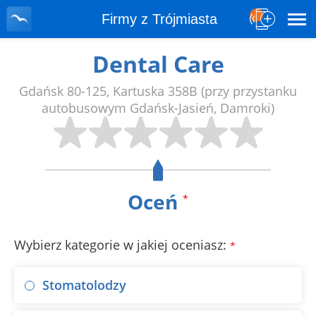
Firmy z Trójmiasta
Dental Care
Gdańsk
80-125
,
Kartuska 358B
(przy przystanku
autobusowym Gdańsk-Jasień, Damroki)
Oceń
*
Wybierz kategorie w jakiej oceniasz:
*
Stomatolodzy