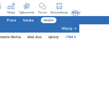
o
Mapa
Ogłoszenia
Forum
Komunikacja
Raport
Praca
Nauka
Wideo
Więcej
»
mienie Słońca
Kiwi_duo
Upiory
+
704