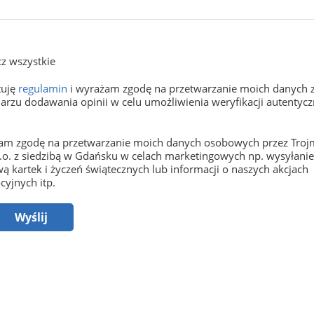
z wszystkie
tuję
regulamin
i wyrażam zgodę na przetwarzanie moich danych 
arzu dodawania opinii w celu umożliwienia weryfikacji autentyczn
m zgodę na przetwarzanie moich danych osobowych przez Trojm
o.o. z siedzibą w Gdańsku w celach marketingowych np. wysyłani
ą kartek i życzeń świątecznych lub informacji o naszych akcjach
yjnych itp.
Wyślij