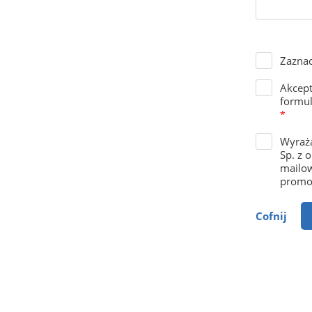
Zaznac
Akcep
formul
*
Wyraża
Sp. z 
mailow
promoc
Cofnij