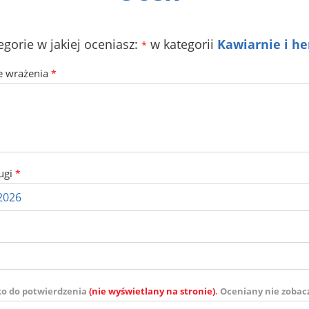
egorie w jakiej oceniasz:
w kategorii
Kawiarnie i he
*
e wrażenia
*
ugi
*
ko do potwierdzenia
(nie wyświetlany na stronie)
. Oceniany nie zobac