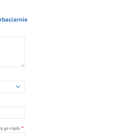
rbaciarnie
*
zy go nigdy