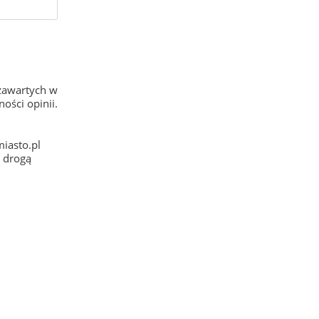
zawartych w
ości opinii.
iasto.pl
e drogą