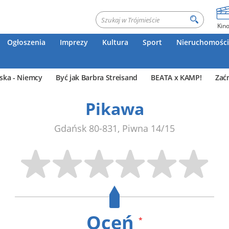
Kin
Ogłoszenia
Imprezy
Kultura
Sport
Nieruchomości
ska - Niemcy
Być jak Barbra Streisand
BEATA x KAMP!
Zać
Pikawa
Gdańsk
80-831
,
Piwna 14/15
Oceń
*