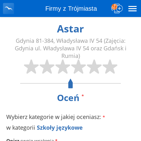
Firmy z Trójmiasta
Astar
Gdynia
81-384
,
Władysława IV 54
(Zajęcia:
Gdynia ul. Władysława IV 54 oraz Gdańsk i
Rumia)
Oceń
*
Wybierz kategorie w jakiej oceniasz:
*
w kategorii
Szkoły językowe
Opisz
swoje wrażenia
*