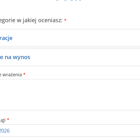
egorie w jakiej oceniasz:
*
racje
ie na wynos
e wrażenia
*
ugi
*