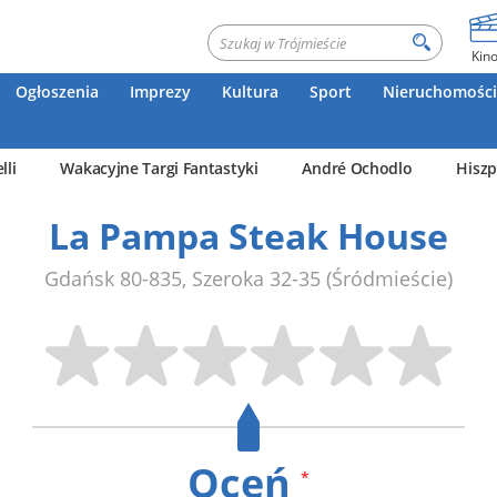
Kin
Ogłoszenia
Imprezy
Kultura
Sport
Nieruchomości
lli
Wakacyjne Targi Fantastyki
André Ochodlo
Hiszp
La Pampa Steak House
Gdańsk
80-835
,
Szeroka 32-35
(Śródmieście)
Oceń
*