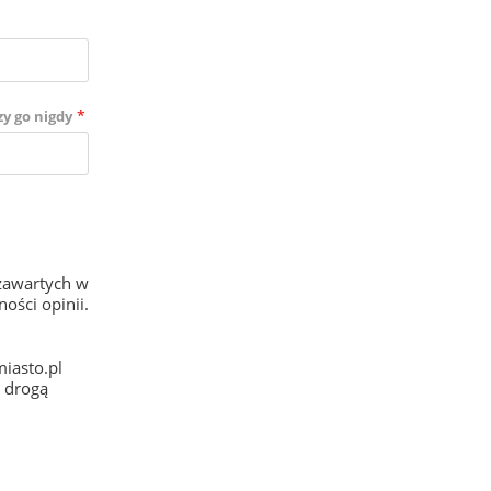
*
zy go nigdy
zawartych w
ości opinii.
iasto.pl
e drogą