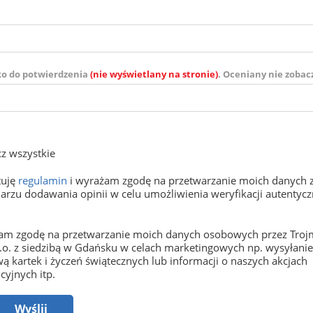
ko do potwierdzenia
(nie wyświetlany na stronie)
. Oceniany nie zobac
z wszystkie
tuję
regulamin
i wyrażam zgodę na przetwarzanie moich danych 
arzu dodawania opinii w celu umożliwienia weryfikacji autentyczn
m zgodę na przetwarzanie moich danych osobowych przez Trojm
o.o. z siedzibą w Gdańsku w celach marketingowych np. wysyłani
ą kartek i życzeń świątecznych lub informacji o naszych akcjach
yjnych itp.
Wyślij