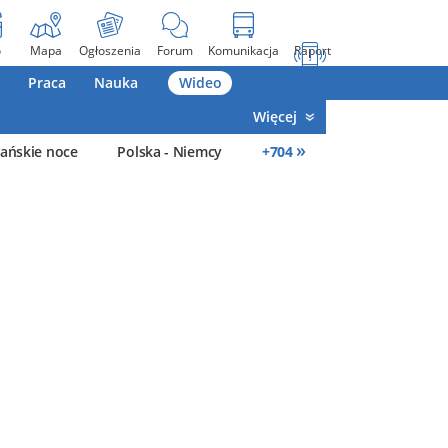
o
Mapa
Ogłoszenia
Forum
Komunikacja
Raport
Praca
Nauka
Wideo
Więcej
»
ańskie noce
Polska - Niemcy
+
704