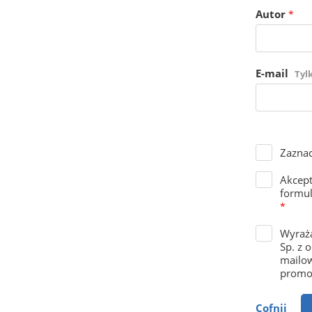
Autor
*
E-mail
Tyl
Zaznac
Akcep
formul
*
Wyraża
Sp. z 
mailow
promoc
Cofnij