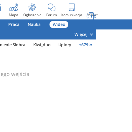
o
Mapa
Ogłoszenia
Forum
Komunikacja
Raport
Praca
Nauka
Wideo
Więcej
»
mienie Słońca
Kiwi_duo
Upiory
+
679
nego wejścia