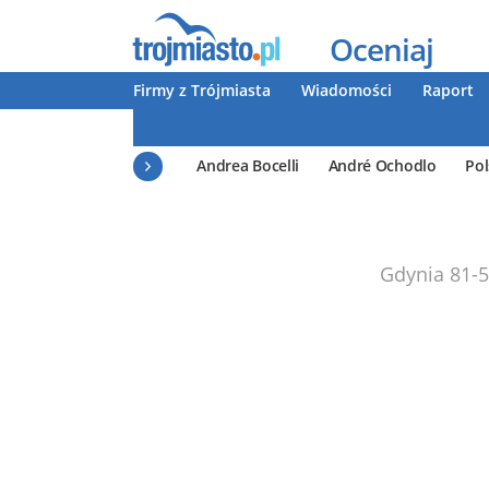
Oceniaj
Firmy z Trójmiasta
Wiadomości
Raport
Andrea Bocelli
André Ochodlo
Pol
Gdynia
81-