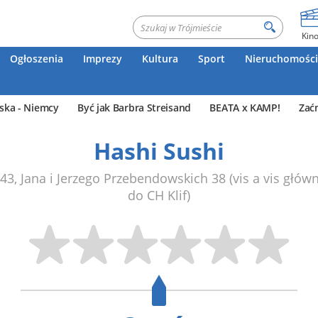
Kin
Ogłoszenia
Imprezy
Kultura
Sport
Nieruchomości
ska - Niemcy
Być jak Barbra Streisand
BEATA x KAMP!
Zać
Hashi Sushi
543
,
Jana i Jerzego Przebendowskich 38
(vis a vis głów
do CH Klif)