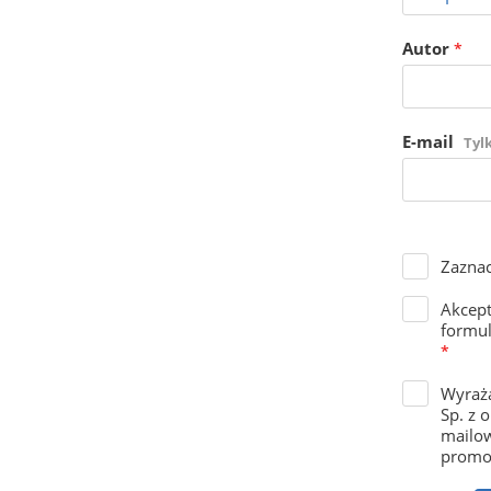
Autor
*
E-mail
Tyl
Zaznac
Akcep
formul
*
Wyraża
Sp. z 
mailow
promoc