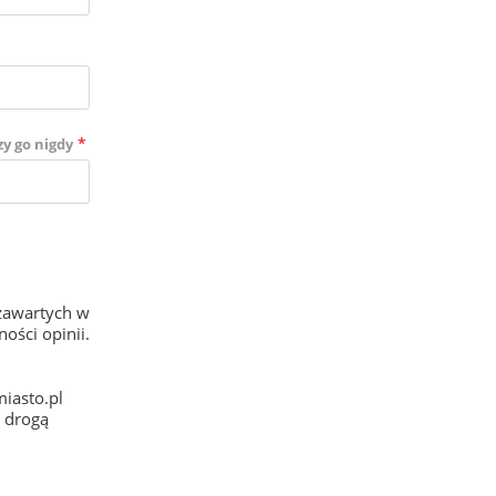
*
zy go nigdy
zawartych w
ości opinii.
iasto.pl
e drogą