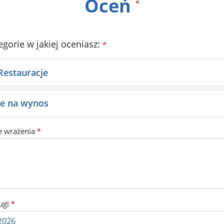
Oceń
*
egorie w jakiej oceniasz:
*
 Restauracje
ie na wynos
e wrażenia
*
ugi
*