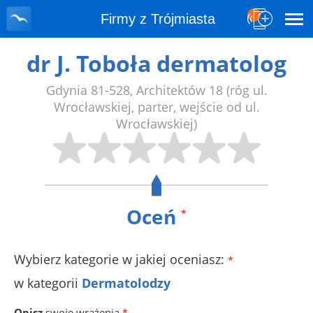
Firmy z Trójmiasta
dr J. Toboła dermatolog
Gdynia
81-528
,
Architektów 18
(róg ul.
Wrocławskiej, parter, wejście od ul.
Wrocławskiej)
Oceń
*
Wybierz kategorie w jakiej oceniasz:
*
w kategorii
Dermatolodzy
Opisz
swoje wrażenia
*