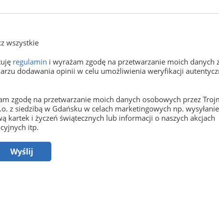
z wszystkie
tuję
regulamin
i wyrażam zgodę na przetwarzanie moich danych 
arzu dodawania opinii w celu umożliwienia weryfikacji autentyczn
m zgodę na przetwarzanie moich danych osobowych przez Trojm
o.o. z siedzibą w Gdańsku w celach marketingowych np. wysyłani
ą kartek i życzeń świątecznych lub informacji o naszych akcjach
yjnych itp.
Wyślij