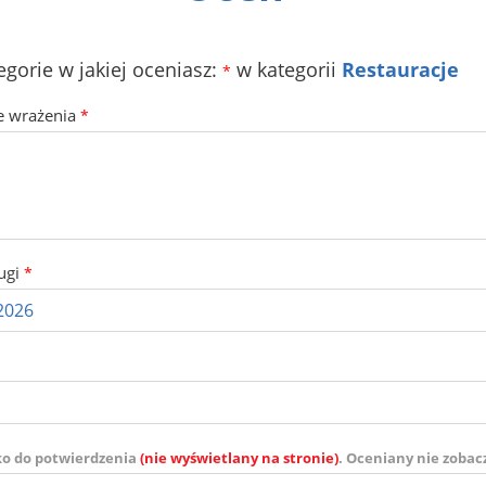
egorie w jakiej oceniasz:
w kategorii
Restauracje
*
e wrażenia
*
ugi
*
ko do potwierdzenia
(nie wyświetlany na stronie)
. Oceniany nie zobac