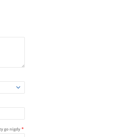
*
zy go nigdy