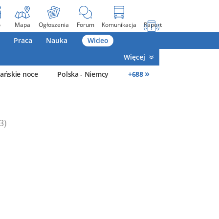
o
Mapa
Ogłoszenia
Forum
Komunikacja
Raport
Praca
Nauka
Wideo
Więcej
»
ańskie noce
Polska - Niemcy
+
688
3)