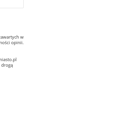
zawartych w
ości opinii.
iasto.pl
e drogą