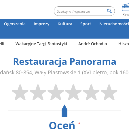
Kin
Ogłoszenia
Imprezy
Kultura
Sport
Nieruchomości
lli
Wakacyjne Targi Fantastyki
André Ochodlo
Hiszp
Restauracja Panorama
dańsk
80-854
,
Wały Piastowskie 1
(XVI piętro, pok.160
Oceń
*