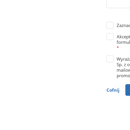
Zaznac
Akcep
formul
*
Wyraża
Sp. z 
mailow
promoc
Cofnij