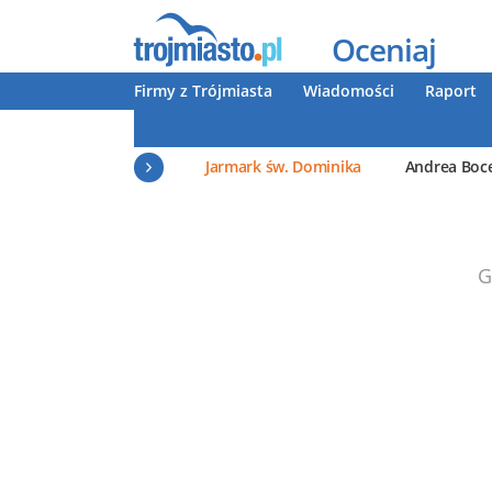
Oceniaj
Firmy z Trójmiasta
Wiadomości
Raport
Jarmark św. Dominika
Andrea Boce
G