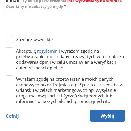
E-mail
Tylko do potwierdzenia
(nie wyświetlany na stronie)
.
*
Oceniany nie zobaczy go nigdy
Zaznacz wszystkie
Akceptuję
regulamin
i wyrażam zgodę na
przetwarzanie moich danych zawartych w formularzu
dodawania opinii w celu umożliwienia weryfikacji
autentyczności opinii.
*
Wyrażam zgodę na przetwarzanie moich danych
osobowych przez Trojmiasto.pl Sp. z o.o. z siedzibą w
Gdańsku w celach marketingowych np. wysyłanie
drogą mailową kartek i życzeń świątecznych lub
informacji o naszych akcjach promocyjnych itp.
Wyślij
Cofnij