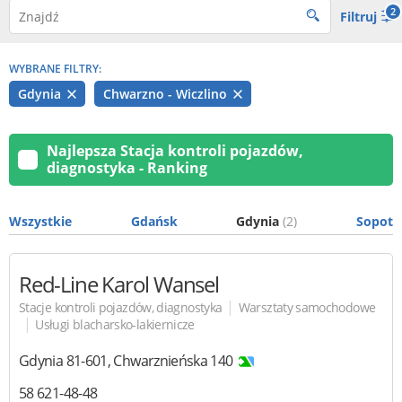
2
Filtruj
WYBRANE FILTRY:
Gdynia
Chwarzno - Wiczlino
Najlepsza Stacja kontroli pojazdów,
diagnostyka - Ranking
Wszystkie
Gdańsk
Gdynia
(2)
Sopot
Red-Line Karol Wansel
|
Stacje kontroli pojazdów, diagnostyka
Warsztaty samochodowe
|
Usługi blacharsko-lakiernicze
Gdynia
81-601
,
Chwarznieńska 140
58 621-48-48