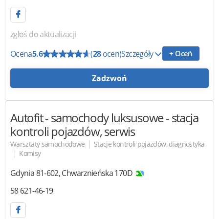
zgłoś do aktualizacji
Ocena
5.6
(
28
ocen)
Szczegóły
+ Oceń
Zadzwoń
Autofit - samochody luksusowe
- stacja
kontroli pojazdów, serwis
|
Warsztaty samochodowe
Stacje kontroli pojazdów, diagnostyka
|
Komisy
Gdynia
81-602
,
Chwarznieńska 170D
58 621-46-19