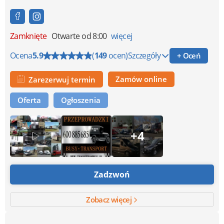
Zamknięte
Otwarte od 8:00
więcej
Ocena
5.9
(
149
ocen)
Szczegóły
+ Oceń
Zamów online
Zarezerwuj termin
Oferta
Ogłoszenia
+4
Zadzwoń
Zobacz więcej