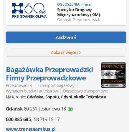
OGŁOSZENIA: Praca
Spedytor Drogowy
Międzynarodowy (K/M)
Gdańsk, Przymorze Małe
Zadzwoń
Zobacz więcej
Bagażówka Przeprowadzki
Firmy Przeprowadzkowe
|
|
Przeprowadzki
Transport bagażowy
|
Wynajem busów i autokarów
Doradztwo transportowe
Na terenie:
Gdańska, Sopotu, Gdyni, okolic Trójmiasta
Gdańsk
80-261
,
Jesionowa 18
600-885-685
58 719-15-17
www.transteambus.pl