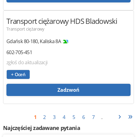
Transport ciężarowy HDS
Bladowski
Transport ciężarowy
Gdańsk
80-180
,
Kaliska 8A
602-705-451
zgłoś do aktualizacji
+ Oceń
Zadzwoń
›
»
1
2
3
4
5
6
7
..
Najczęściej zadawane pytania