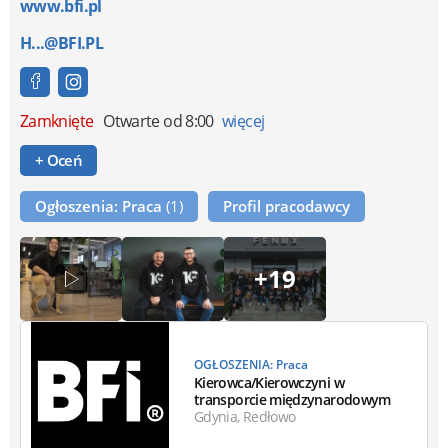
www.bfi.pl
H...@BFI.PL
Zamknięte
Otwarte od 8:00
więcej
+ Oceń
Ogłoszenia: Praca
(1)
Profil pracodawcy
+19
OGŁOSZENIA: Praca
Kierowca/Kierowczyni w
transporcie międzynarodowym
Gdynia, Redłowo