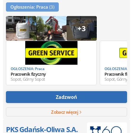
Ogłoszenia: Praca
(3)
+3
OGŁOSZENIA: Praca
OGŁOSZENIA: Pr
Pracownik fizyczny
Pracownik fizyc
Sopot, Górny Sopot
Sopot, Górny S
Zadzwoń
Zobacz więcej
PKS Gdańsk-Oliwa S.A.