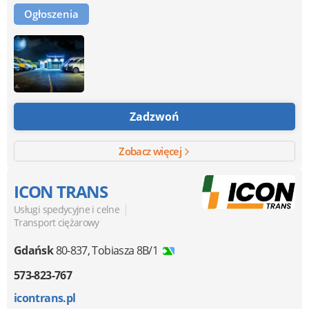
Ogłoszenia
Zadzwoń
Zobacz więcej
ICON TRANS
|
Usługi spedycyjne i celne
Transport ciężarowy
Gdańsk
80-837
,
Tobiasza 8B/1
573-823-767
icontrans.pl