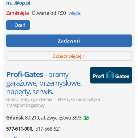
m...@op.pl
Zamknięte
Otwarte od 7:00
więcej
+ Oceń
Zadzwoń
Zobacz więcej
Profi-Gates
- bramy
garażowe, przemysłowe,
napędy, serwis.
|
|
Bramy, kraty, ogrodzenia
Elektryka i automatyka
Transport bagażowy
Gdańsk
80-219
,
al. Zwycięstwa 35/3
577-611-900
517-568-521