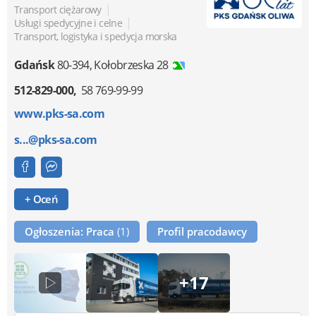
|
Transport ciężarowy
|
Usługi spedycyjne i celne
Transport, logistyka i spedycja morska
Gdańsk
80-394
,
Kołobrzeska 28
512-829-000
58 769-99-99
www.pks-sa.com
s...@pks-sa.com
+ Oceń
Ogłoszenia: Praca
(1)
Profil pracodawcy
+17