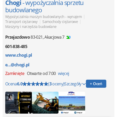
Chogi
- wypożyczalnia sprzetu
budowlanego
|
Wypożyczalnia maszyn budowlanych - wynajem
|
|
Transport ciężarowy
Samochody ciężarowe
Maszyny i narzędzia budowlane
Przejazdowo
83-021
,
Akacjowa 7
601-838-485
www.chogi.pl
e...@chogi.pl
Zamknięte
Otwarte od 7:00
więcej
Ocena
6.0
(
3
oceny)
Szczegóły
+ Oceń