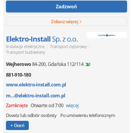
Zadzwoń
Zobacz więcej
Elektro-Install
Sp. z o.o.
|
|
Instalacje elektryczne
Transport ciężarowy
Transport budowlany
Wejherowo
84-200
,
Gdańska 112/114
881-910-180
www.elektro-install.com.pl
m...@elektro-install.com.pl
Zamknięte
Otwarte od 7:00
więcej
Dowóz lub odbiór osobisty
Po umówieniu telefonicznym
+ Oceń