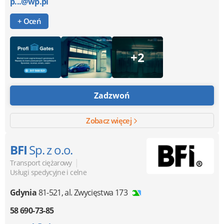
p...@wp.pl
+ Oceń
+2
Zadzwoń
Zobacz więcej
BFI
Sp. z o.o.
|
Transport ciężarowy
Usługi spedycyjne i celne
Gdynia
81-521
,
al. Zwycięstwa 173
58 690-73-85