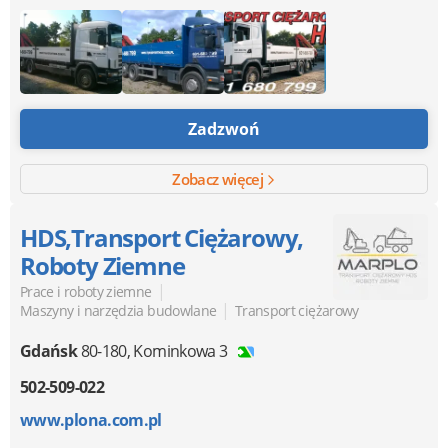
Zadzwoń
Zobacz więcej
HDS,Transport Ciężarowy,
Roboty Ziemne
|
Prace i roboty ziemne
|
Maszyny i narzędzia budowlane
Transport ciężarowy
Gdańsk
80-180
,
Kominkowa 3
502-509-022
www.plona.com.pl