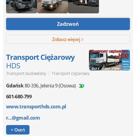
+1
Zadzwoń
Zobacz więcej
Transport Ciężarowy
HDS
|
Transport budowlany
Transport ciężarowy
Gdańsk
80-336
,
Jelenia 9 (Osowa)
601-680-799
www.transporthds.com.pl
r...@gmail.com
+ Oceń