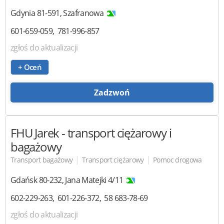
Gdynia
81-591
,
Szafranowa
601-659-059
781-996-857
zgłoś do aktualizacji
+ Oceń
Zadzwoń
FHU Jarek
- transport ciężarowy i
bagażowy
|
|
Transport bagażowy
Transport ciężarowy
Pomoc drogowa
Gdańsk
80-232
,
Jana Matejki 4/11
602-229-263
601-226-372
58 683-78-69
zgłoś do aktualizacji