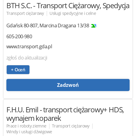
BTH S.C.
- Transport Ciężarowy, Spedycja
|
Transport ciężarowy
Usługi spedycyjne i celne
Gdańsk
80-807
,
Marcina Dragana 13/38
605-200-980
www.transport.gda.pl
zgłoś do aktualizacji
+ Oceń
Zadzwoń
F.H.U. Emil
- transport ciężarowy+ HDS,
wynajem koparek
|
|
Prace i roboty ziemne
Transport ciężarowy
Windy i usługi dźwigowe