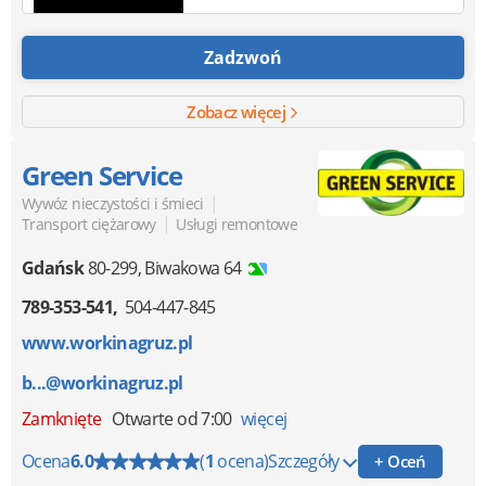
Zadzwoń
Zobacz więcej
Green Service
|
Wywóz nieczystości i śmieci
|
Transport ciężarowy
Usługi remontowe
Gdańsk
80-299
,
Biwakowa 64
789-353-541
504-447-845
www.workinagruz.pl
b...@workinagruz.pl
Zamknięte
Otwarte od 7:00
więcej
Ocena
6.0
(
1
ocena)
Szczegóły
+ Oceń