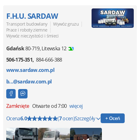
F.H.U. SARDAW
|
|
Transport budowlany
Wywóz gruzu
|
Prace i roboty ziemne
Wywóz nieczystości i śmieci
Gdańsk
80-719
,
Litewska 12
506-175-351
884-666-388
www.sardaw.com.pl
b...@sardaw.com.pl
Zamknięte
Otwarte od 7:00
więcej
Ocena
6.0
(
7
ocen)
Szczegóły
+ Oceń