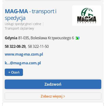
MAG-MA
- transport i
spedycja
|
Usługi spedycyjne i celne
Transport ciężarowy
Gdynia
81-035
,
Bolesława Krzywoustego 6
58 322-08-29
58 322-11-50
www.mag-ma.com.pl
k...@mag-ma.com.pl
+ Oceń
Zadzwoń
Zobacz więcej