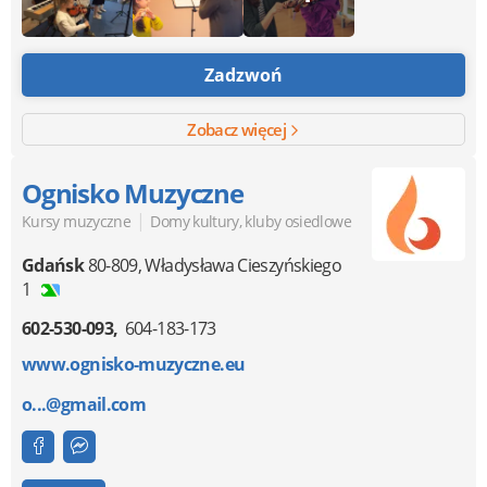
Zadzwoń
Zobacz więcej
Ognisko Muzyczne
|
Kursy muzyczne
Domy kultury, kluby osiedlowe
Gdańsk
80-809
,
Władysława Cieszyńskiego
1
602-530-093
604-183-173
www.ognisko-muzyczne.eu
o...@gmail.com