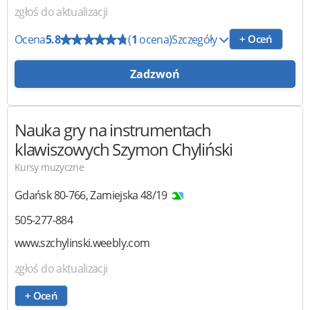
zgłoś do aktualizacji
Ocena
5.8
(
1
ocena)
Szczegóły
+ Oceń
Zadzwoń
Nauka gry na instrumentach
klawiszowych
Szymon Chyliński
Kursy muzyczne
Gdańsk
80-766
,
Zamiejska 48/19
505-277-884
www.szchylinski.weebly.com
zgłoś do aktualizacji
+ Oceń