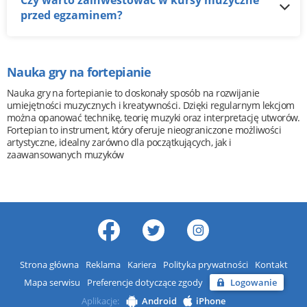
Czy warto zainwestować w kursy muzyczne
przed egzaminem?
Nauka gry na fortepianie
Nauka gry na fortepianie to doskonały sposób na rozwijanie
umiejętności muzycznych i kreatywności. Dzięki regularnym lekcjom
można opanować technikę, teorię muzyki oraz interpretację utworów.
Fortepian to instrument, który oferuje nieograniczone możliwości
artystyczne, idealny zarówno dla początkujących, jak i
zaawansowanych muzyków
Strona główna
Reklama
Kariera
Polityka prywatności
Kontakt
Mapa serwisu
Preferencje dotyczące zgody
Logowanie
Aplikacje:
Android
iPhone