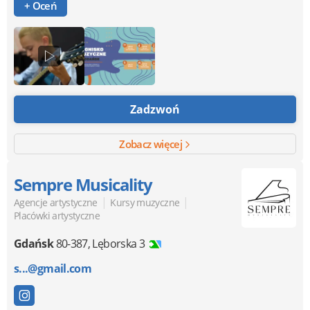
+ Oceń
Zadzwoń
Zobacz więcej
Sempre Musicality
|
|
Agencje artystyczne
Kursy muzyczne
Placówki artystyczne
Gdańsk
80-387
,
Lęborska 3
s...@gmail.com