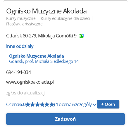
Ognisko Muzyczne Akolada
|
|
Kursy muzyczne
Kursy edukacyjne dla dzieci
Placówki artystyczne
Gdańsk
80-279
,
Mikołaja Gomółki 9
inne oddziały
Ognisko Muzyczne Akolada
Gdańsk, prof. Michała Siedleckiego 14
694-194-034
www.ogniskoakolada.pl
zgłoś do aktualizacji
Ocena
6.0
(
1
ocena)
Szczegóły
+ Oceń
Zadzwoń