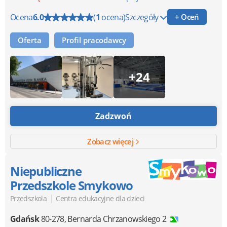
Ocena
6.0
(
1
ocena)
Szczegóły
+ Oceń
Oferta
Profil pracodawcy
+24
Zadzwoń
Zobacz więcej
Niepubliczne
Przedszkole Smykowo
|
Przedszkola
Centra edukacyjne dla dzieci
Gdańsk
80-278
,
Bernarda Chrzanowskiego 2