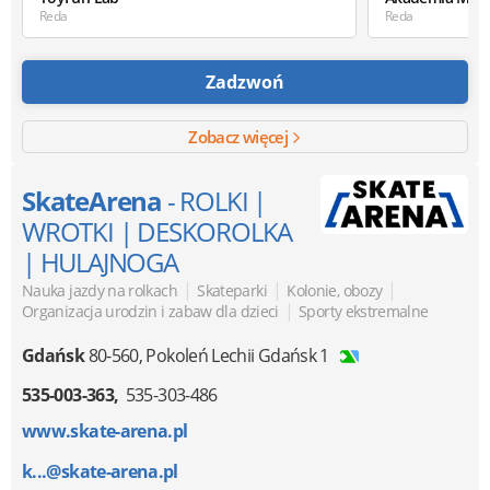
Reda
Reda
Zadzwoń
Zobacz więcej
SkateArena
- ROLKI |
WROTKI | DESKOROLKA
| HULAJNOGA
|
|
|
Nauka jazdy na rolkach
Skateparki
Kolonie, obozy
|
Organizacja urodzin i zabaw dla dzieci
Sporty ekstremalne
Gdańsk
80-560
,
Pokoleń Lechii Gdańsk 1
535-003-363
535-303-486
www.skate-arena.pl
k...@skate-arena.pl