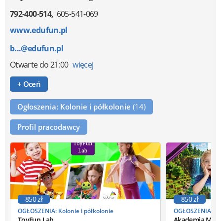
792-400-514
605-541-069
www.edufun.pl
b...@edufun.pl
Otwarte
do 21:00
więcej
+ Oceń
Ogłoszenia: Kolonie i półkolonie
(14)
Profil pracodawcy
850 zł
850 zł
OGŁOSZENIA: Kolonie i półkolonie
OGŁOSZENIA: Kol
ToyFun Lab
Akademia Mine