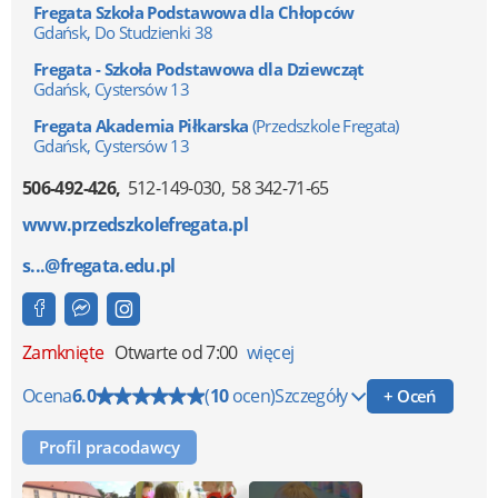
Fregata Szkoła Podstawowa dla Chłopców
Gdańsk, Do Studzienki 38
Fregata - Szkoła Podstawowa dla Dziewcząt
Gdańsk, Cystersów 13
Fregata Akademia Piłkarska
(Przedszkole Fregata)
Gdańsk, Cystersów 13
506-492-426
512-149-030
58 342-71-65
www.przedszkolefregata.pl
s...@fregata.edu.pl
Zamknięte
Otwarte od 7:00
więcej
Ocena
6.0
(
10
ocen)
Szczegóły
+ Oceń
Profil pracodawcy