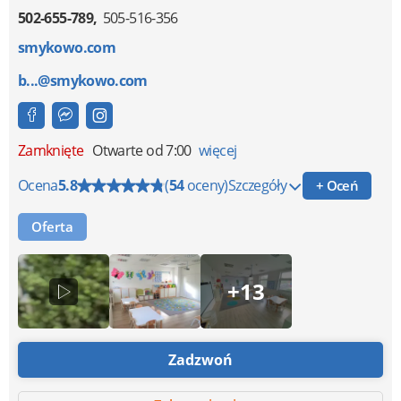
502-655-789
505-516-356
smykowo.com
b...@smykowo.com
Zamknięte
Otwarte od 7:00
więcej
Ocena
5.8
(
54
oceny)
Szczegóły
+ Oceń
Oferta
+13
Zadzwoń