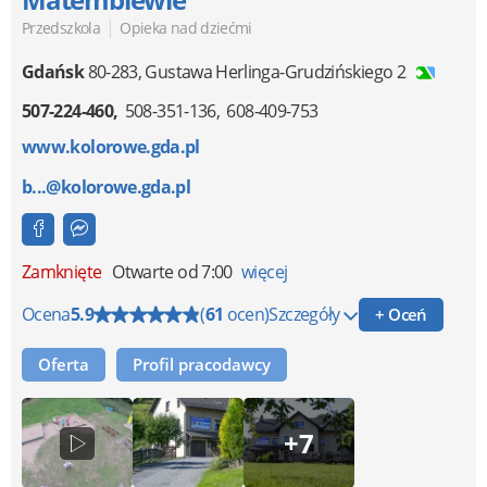
|
Przedszkola
Opieka nad dziećmi
Gdańsk
80-283
,
Gustawa Herlinga-Grudzińskiego 2
507-224-460
508-351-136
608-409-753
www.kolorowe.gda.pl
b...@kolorowe.gda.pl
Zamknięte
Otwarte od 7:00
więcej
Ocena
5.9
(
61
ocen)
Szczegóły
+ Oceń
Oferta
Profil pracodawcy
+7