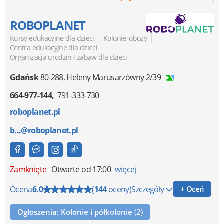
ROBOPLANET
|
|
Kursy edukacyjne dla dzieci
Kolonie, obozy
|
Centra edukacyjne dla dzieci
Organizacja urodzin i zabaw dla dzieci
Gdańsk
80-288
,
Heleny Marusarzówny 2/39
664-977-144
791-333-730
roboplanet.pl
b...@roboplanet.pl
Zamknięte
Otwarte od 17:00
więcej
Ocena
6.0
(
144
oceny)
Szczegóły
+ Oceń
Ogłoszenia: Kolonie i półkolonie
(2)