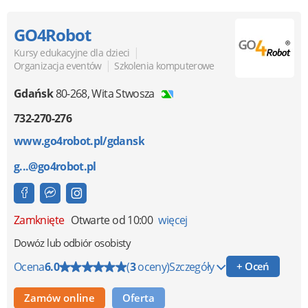
GO4Robot
|
Kursy edukacyjne dla dzieci
|
Organizacja eventów
Szkolenia komputerowe
Gdańsk
80-268
,
Wita Stwosza
732-270-276
www.go4robot.pl/gdansk
g...@go4robot.pl
Zamknięte
Otwarte od 10:00
więcej
Dowóz lub odbiór osobisty
Ocena
6.0
(
3
oceny)
Szczegóły
+ Oceń
Zamów online
Oferta