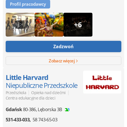
Profil pracodawcy
+6
Zadzwoń
Zobacz więcej
Little Harvard
Niepubliczne Przedszkole
|
|
Przedszkola
Opieka nad dziećmi
Centra edukacyjne dla dzieci
Gdańsk
80-386
,
Lęborska 3B
531-433-033
58 743-65-03