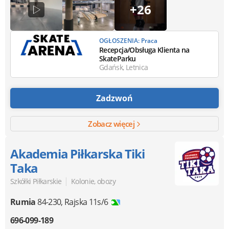
+26
OGŁOSZENIA: Praca
Recepcja/Obsługa Klienta na
SkateParku
Gdańsk, Letnica
Zadzwoń
Zobacz więcej
Akademia Piłkarska Tiki
Taka
|
Szkółki Piłkarskie
Kolonie, obozy
Rumia
84-230
,
Rajska 11s/6
696-099-189