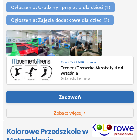
Ogłoszenia: Urodziny i przyjęcia dla dzieci
(1)
Ogłoszenia: Zajęcia dodatkowe dla dzieci
(3)
OGŁOSZENIA: Praca
Trener / Trenerka Akrobatyki od
września
Gdańsk, Letnica
Zadzwoń
Zobacz więcej
Kolorowe Przedszkole w
Matemblewie