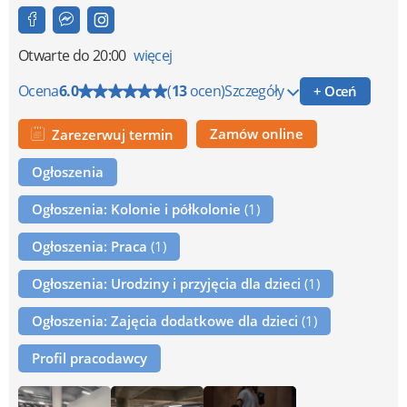
Otwarte
do 20:00
więcej
Ocena
6.0
(
13
ocen)
Szczegóły
+ Oceń
Zamów online
Zarezerwuj termin
Ogłoszenia
Ogłoszenia: Kolonie i półkolonie
(1)
Ogłoszenia: Praca
(1)
Ogłoszenia: Urodziny i przyjęcia dla dzieci
(1)
Ogłoszenia: Zajęcia dodatkowe dla dzieci
(1)
Profil pracodawcy