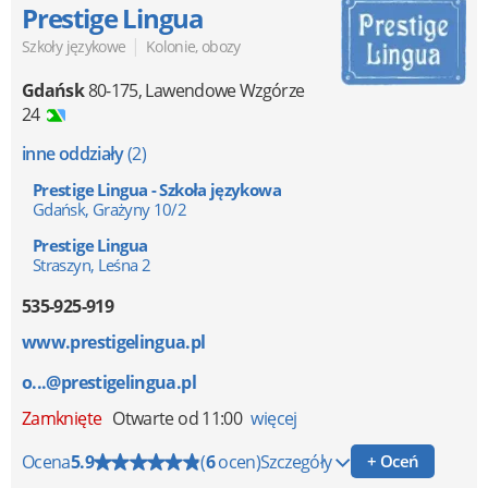
Prestige Lingua
|
Szkoły językowe
Kolonie, obozy
Gdańsk
80-175
,
Lawendowe Wzgórze
24
inne oddziały
(2)
Prestige Lingua - Szkoła językowa
Gdańsk, Grażyny 10/2
Prestige Lingua
Straszyn, Leśna 2
535-925-919
www.prestigelingua.pl
o...@prestigelingua.pl
Zamknięte
Otwarte od 11:00
więcej
Ocena
5.9
(
6
ocen)
Szczegóły
+ Oceń