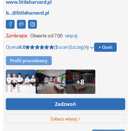
www.littleharvard.pl
b...@littleharvard.pl
Zamknięte
Otwarte od 7:00
więcej
Ocena
6.0
(
5
ocen)
Szczegóły
+ Oceń
Profil pracodawcy
+8
Zadzwoń
Zobacz więcej