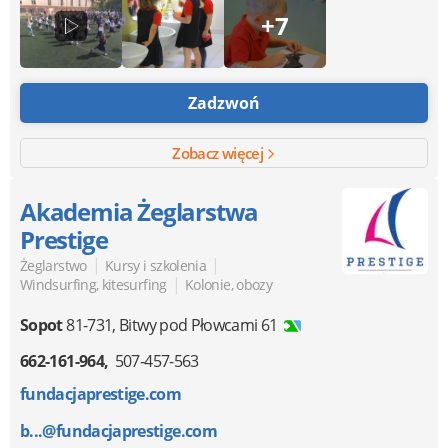
+7
Zadzwoń
Zobacz więcej
Akademia Żeglarstwa
Prestige
|
|
Żeglarstwo
Kursy i szkolenia
|
Windsurfing, kitesurfing
Kolonie, obozy
Sopot
81-731
,
Bitwy pod Płowcami 61
662-161-964
507-457-563
fundacjaprestige.com
b...@fundacjaprestige.com