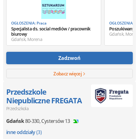
OGŁOSZENIA: Praca
OGŁOSZENIA: Pr
Specjalista ds. social mediów / pracownik
Poszukiwany: 
biurowy
Gdańsk, Moren
Gdańsk, Morena
Zadzwoń
Zobacz więcej
Przedszkole
Niepubliczne FREGATA
Przedszkola
Gdańsk
80-330
,
Cystersów 13
inne oddziały
(3)