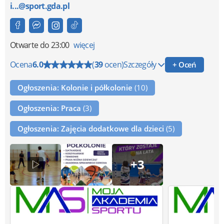
i...@sport.gda.pl
Otwarte
do 23:00
więcej
Ocena
6.0
(
39
ocen)
Szczegóły
+ Oceń
Ogłoszenia: Kolonie i półkolonie
(10)
Ogłoszenia: Praca
(3)
Ogłoszenia: Zajęcia dodatkowe dla dzieci
(5)
+3