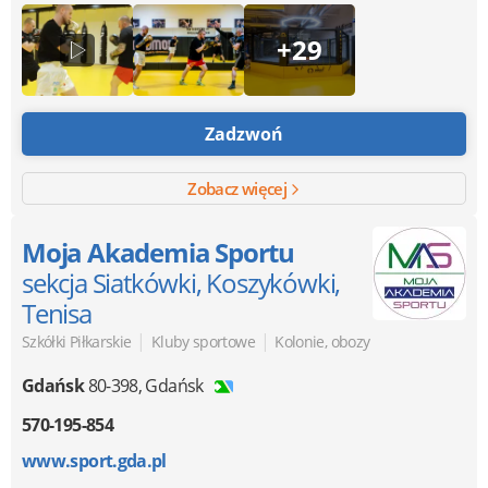
+29
Zadzwoń
Zobacz więcej
Moja Akademia Sportu
sekcja Siatkówki, Koszykówki,
Tenisa
|
|
Szkółki Piłkarskie
Kluby sportowe
Kolonie, obozy
Gdańsk
80-398
,
Gdańsk
570-195-854
www.sport.gda.pl