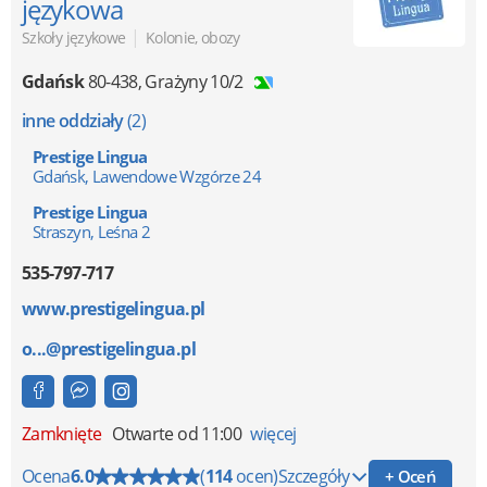
językowa
|
Szkoły językowe
Kolonie, obozy
Gdańsk
80-438
,
Grażyny 10/2
inne oddziały
(2)
Prestige Lingua
Gdańsk, Lawendowe Wzgórze 24
Prestige Lingua
Straszyn, Leśna 2
535-797-717
www.prestigelingua.pl
o...@prestigelingua.pl
Zamknięte
Otwarte od 11:00
więcej
Ocena
6.0
(
114
ocen)
Szczegóły
+ Oceń