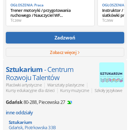
OGŁOSZENIA: Praca
OGŁOSZENIA: Pr
Trener motoryki / przygotowania
Instruktor / tr
ruchowego / Nauczyciel WF...
siatkówki praca
Tczew
Tczew
Zadzwoń
Zobacz więcej
Sztukarium
- Centrum
Rozwoju Talentów
|
|
Placówki artystyczne
Warsztaty plastyczne
|
|
Kursy edukacyjne dla dzieci
Kursy muzyczne
Szkoły językowe
Gdańsk
80-288
,
Piecewska 27
inne oddziały
Sztukarium
Gdańsk, Piotrkowska 33B