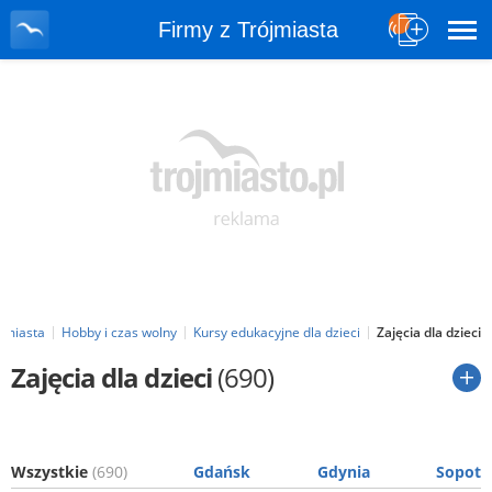
Firmy z Trójmiasta
ójmiasta
Hobby i czas wolny
Kursy edukacyjne dla dzieci
Zajęcia dla dzieci
Zajęcia dla dzieci
(690)
Wszystkie
(690)
Gdańsk
Gdynia
Sopot