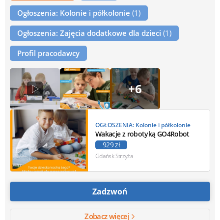
Ogłoszenia: Kolonie i półkolonie
(1)
Ogłoszenia: Zajęcia dodatkowe dla dzieci
(1)
Profil pracodawcy
+6
OGŁOSZENIA: Kolonie i półkolonie
Wakacje z robotyką GO4Robot
929 zł
Gdańsk Strzyża
Zadzwoń
Zobacz więcej