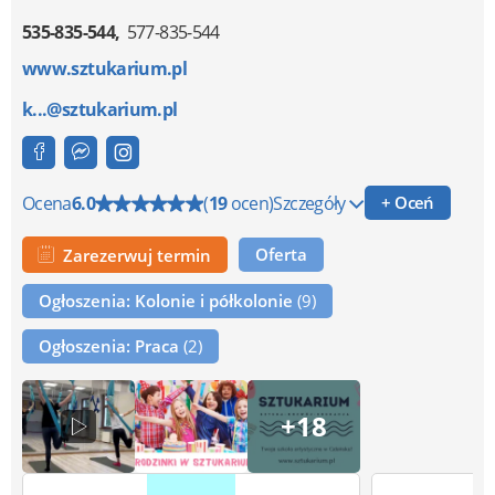
535-835-544
577-835-544
www.sztukarium.pl
k...@sztukarium.pl
Ocena
6.0
(
19
ocen)
Szczegóły
+ Oceń
Oferta
Zarezerwuj termin
Ogłoszenia: Kolonie i półkolonie
(9)
Ogłoszenia: Praca
(2)
+18