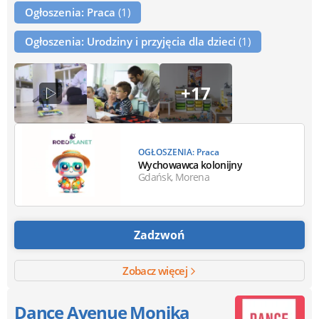
Ogłoszenia: Praca
(1)
Ogłoszenia: Urodziny i przyjęcia dla dzieci
(1)
+17
OGŁOSZENIA: Praca
Wychowawca kolonijny
Gdańsk, Morena
Zadzwoń
Zobacz więcej
Dance Avenue Monika