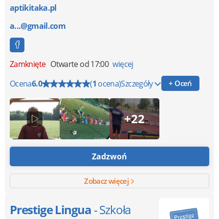
aptikitaka.pl
a...@gmail.com
Zamknięte
Otwarte od 17:00
więcej
Ocena
6.0
(
1
ocena)
Szczegóły
+ Oceń
+22
Zadzwoń
Zobacz więcej
Prestige Lingua
- Szkoła