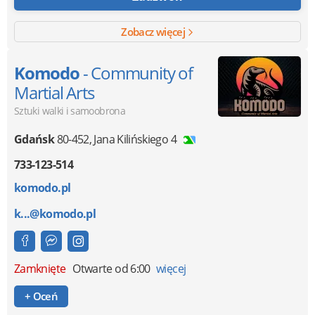
Zobacz więcej
Komodo
- Community of
Martial Arts
Sztuki walki i samoobrona
Gdańsk
80-452
,
Jana Kilińskiego 4
733-123-514
komodo.pl
k...@komodo.pl
Zamknięte
Otwarte od 6:00
więcej
+ Oceń