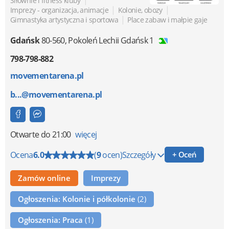
|
Siłownie i fitness kluby
|
|
Imprezy - organizacja, animacje
Kolonie, obozy
|
Gimnastyka artystyczna i sportowa
Place zabaw i małpie gaje
Gdańsk
80-560
,
Pokoleń Lechii Gdańsk 1
798-798-882
movementarena.pl
b...@movementarena.pl
Otwarte
do 21:00
więcej
Ocena
6.0
(
9
ocen)
Szczegóły
+ Oceń
Zamów online
Imprezy
Ogłoszenia: Kolonie i półkolonie
(2)
Ogłoszenia: Praca
(1)