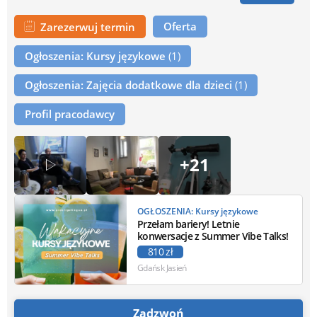
Oferta
Zarezerwuj termin
Ogłoszenia: Kursy językowe
(1)
Ogłoszenia: Zajęcia dodatkowe dla dzieci
(1)
Profil pracodawcy
+21
OGŁOSZENIA: Kursy językowe
Przełam bariery! Letnie
konwersacje z Summer Vibe Talks!
810 zł
Gdańsk Jasień
Zadzwoń