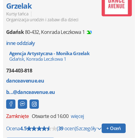
Grzelak
|
Kursy tańca
Organizacja urodzin i zabaw dla dzieci
Gdańsk
80-432
,
Konrada Leczkowa 1
inne oddziały
Agencja Artystyczna - Monika Grzelak
Gdańsk, Konrada Leczkowa 1
734-403-818
danceavenue.eu
b...@danceavenue.eu
Zamknięte
Otwarte od 16:00
więcej
Ocena
4.5
(
39
ocen)
Szczegóły
+ Oceń