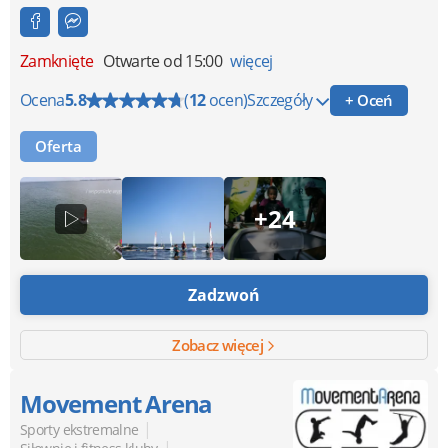
Zamknięte
Otwarte od 15:00
więcej
Ocena
5.8
(
12
ocen)
Szczegóły
+ Oceń
Oferta
+24
Zadzwoń
Zobacz więcej
Movement Arena
|
Sporty ekstremalne