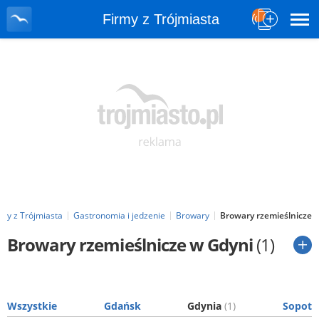
Firmy z Trójmiasta
rmy z Trójmiasta
Gastronomia i jedzenie
Browary
Browary rzemieślnicze
Browary rzemieślnicze w Gdyni
(1)
Wszystkie
Gdańsk
Gdynia
(1)
Sopot