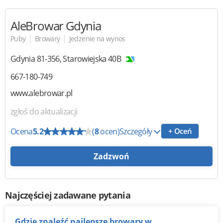
AleBrowar Gdynia
|
|
Puby
Browary
Jedzenie na wynos
Gdynia
81-356
,
Starowiejska 40B
667-180-749
www.alebrowar.pl
zgłoś do aktualizacji
Ocena
5.2
(
8
ocen)
Szczegóły
+ Oceń
Zadzwoń
Najczęściej zadawane pytania
Gdzie znaleźć najlepsze browary w