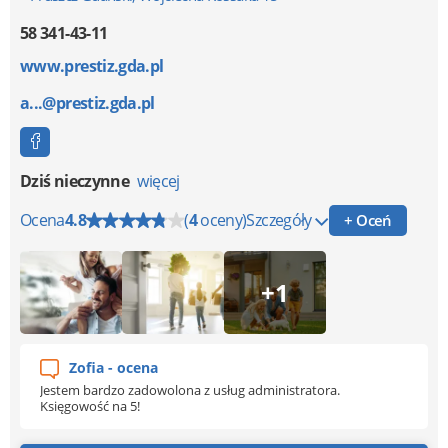
58 341-43-11
www.prestiz.gda.pl
a...@prestiz.gda.pl
Dziś nieczynne
więcej
Ocena
4.8
(
4
oceny)
Szczegóły
+ Oceń
+1
Zofia - ocena
Jestem bardzo zadowolona z usług administratora.
Księgowość na 5!