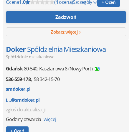
Ocena
1.0
(
1
ocena)
Szczegóły
+ Oceń
Zadzwoń
Zobacz więcej
Doker
Spółdzielnia Mieszkaniowa
Spółdzielnie mieszkaniowe
Gdańsk
80-540
,
Kasztanowa 8 (Nowy Port)
536-559-178
58 342-15-70
smdoker.pl
i...@smdoker.pl
zgłoś do aktualizacji
Godziny otwarcia
więcej
+ Oceń