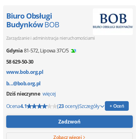
Biuro Obsługi
Budynków
BOB
Zarządzanie i administracja nieruchomościami
Gdynia
81-572
,
Lipowa 37C/5
58 629-50-30
www.bob.org.pl
b...@bob.org.pl
Dziś nieczynne
więcej
Ocena
4.1
(
23
oceny)
Szczegóły
+ Oceń
Zadzwoń
Zobacz więcej