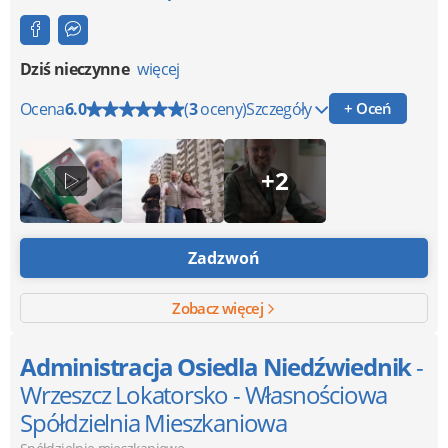
Dziś nieczynne
więcej
Ocena
6.0
(
3
oceny)
Szczegóły
+ Oceń
+2
Zadzwoń
Zobacz więcej
Administracja Osiedla Niedźwiednik
-
Wrzeszcz Lokatorsko - Własnościowa
Spółdzielnia Mieszkaniowa