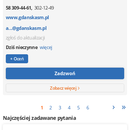
58 309-44-61
302-12-49
www.gdanskasm.pl
a...@gdanskasm.pl
zgłoś do aktualizacji
Dziś nieczynne
więcej
+ Oceń
Zadzwoń
Zobacz więcej
›
»
1
2
3
4
5
6
Najczęściej zadawane pytania