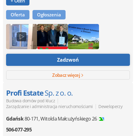
+ Oceń
Oferta
Ogłoszenia
Zadzwoń
Zobacz więcej
Profi Estate
Sp. z o. o.
|
Budowa domów pod klucz
|
Zarządzanie i administracja nieruchomościami
Deweloperzy
Gdańsk
80-171
,
Witolda Małcużyńskiego 26
506-077-295