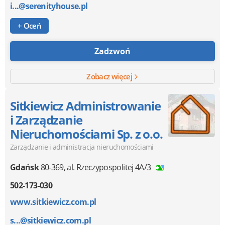
i...@serenityhouse.pl
+ Oceń
Zadzwoń
Zobacz więcej
Sitkiewicz Administrowanie
i Zarządzanie
Nieruchomościami Sp. z o.o.
Zarządzanie i administracja nieruchomościami
Gdańsk
80-369
,
al. Rzeczypospolitej 4A/3
502-173-030
www.sitkiewicz.com.pl
s...@sitkiewicz.com.pl