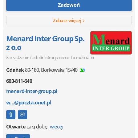
Zadzwoń
Zobacz więcej
Menard Inter Group Sp.
z o.o
Zarządzanie i administracja nieruchomościami
Gdańsk
80-180
,
Borkowska 15/40
603-811-640
menard-inter-group.pl
w...@poczta.onet.pl
Otwarte
całą dobę
więcej