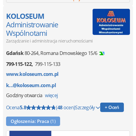
KOLOSEUM
Administrowanie
Wspólnotami
Zarządzanie i administracja nieruchomościami
Gdańsk
80-264
,
Romana Dmowskiego 15/6
799-115-122
799-115-133
www.koloseum.com.pl
k...@koloseum.com.pl
Godziny otwarcia
więcej
Ocena
5.8
(
48
ocen)
Szczegóły
+ Oceń
Ogłoszenia: Praca
(1)