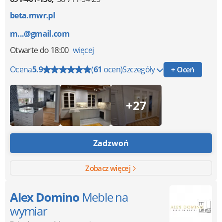
beta.mwr.pl
m...@gmail.com
Otwarte
do 18:00
więcej
Ocena
5.9
(
61
ocen)
Szczegóły
+ Oceń
+27
Zadzwoń
Zobacz więcej
Alex Domino
Meble na
wymiar