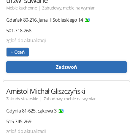
drzwi suwane
|
Meble kuchenne
Zabudowy, meble na wymiar
Gdańsk
80-216
,
Jana III Sobieskiego 14
501-718-268
zgłoś do aktualizacji
+ Oceń
Zadzwoń
Amistol
Michał Gliszczyński
|
Zakłady stolarskie
Zabudowy, meble na wymiar
Gdynia
81-625
,
Łąkowa 3
515-745-269
zgłoś do aktualizacji