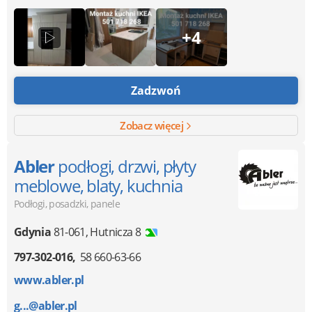
+4
Zadzwoń
Zobacz więcej
Abler
podłogi, drzwi, płyty
meblowe, blaty, kuchnia
Podłogi, posadzki, panele
Gdynia
81-061
,
Hutnicza 8
797-302-016
58 660-63-66
www.abler.pl
g...@abler.pl