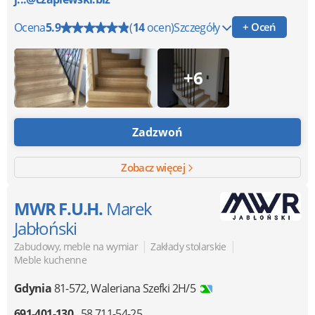
Ocena
5.9
(
14
ocen)
Szczegóły
+ Oceń
+6
Zadzwoń
Zobacz więcej
MWR F.U.H.
Marek
Jabłoński
|
|
Zabudowy, meble na wymiar
Zakłady stolarskie
Meble kuchenne
Gdynia
81-572
,
Waleriana Szefki 2H/5
691-401-130
58 711-54-25