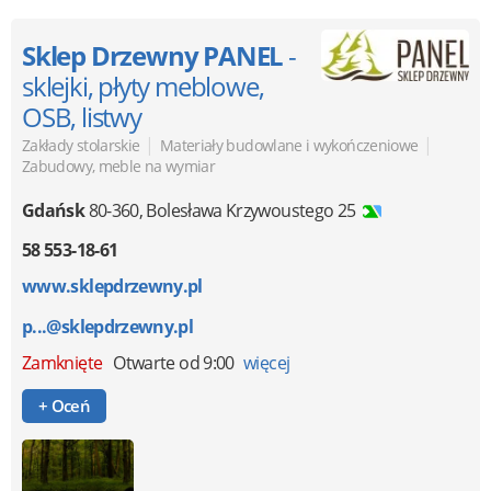
Sklep Drzewny PANEL
-
sklejki, płyty meblowe,
OSB, listwy
|
|
Zakłady stolarskie
Materiały budowlane i wykończeniowe
Zabudowy, meble na wymiar
Gdańsk
80-360
,
Bolesława Krzywoustego 25
58 553-18-61
www.sklepdrzewny.pl
p...@sklepdrzewny.pl
Zamknięte
Otwarte od 9:00
więcej
+ Oceń