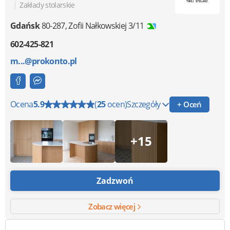
|
Zakłady stolarskie
Gdańsk
80-287
,
Zofii Nałkowskiej 3/11
602-425-821
m...@prokonto.pl
Ocena
5.9
(
25
ocen)
Szczegóły
+ Oceń
+15
Zadzwoń
Zobacz więcej