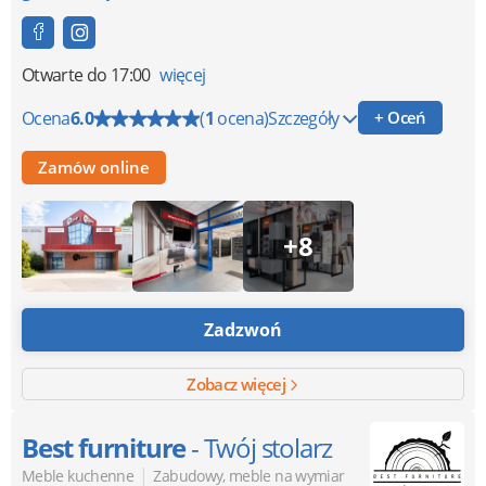
Otwarte
do 17:00
więcej
Ocena
6.0
(
1
ocena)
Szczegóły
+ Oceń
Zamów online
+8
Zadzwoń
Zobacz więcej
Best furniture
- Twój stolarz
|
Meble kuchenne
Zabudowy, meble na wymiar