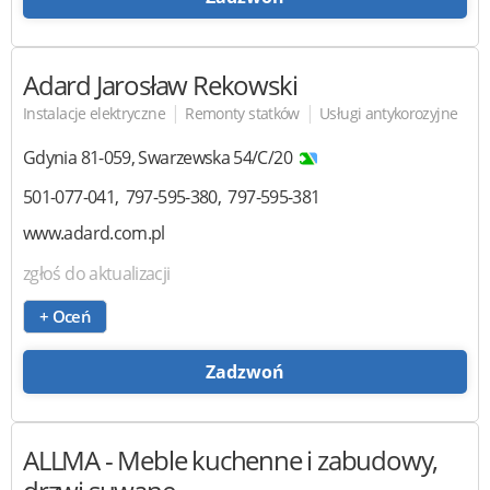
Adard
Jarosław Rekowski
|
|
Instalacje elektryczne
Remonty statków
Usługi antykorozyjne
Gdynia
81-059
,
Swarzewska 54/C/20
501-077-041
797-595-380
797-595-381
www.adard.com.pl
zgłoś do aktualizacji
+ Oceń
Zadzwoń
ALLMA
- Meble kuchenne i zabudowy,