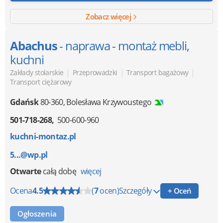
Zobacz więcej
Abachus
- naprawa - montaż mebli,
kuchni
|
|
|
Zakłady stolarskie
Przeprowadzki
Transport bagażowy
Transport ciężarowy
Gdańsk
80-360
,
Bolesława Krzywoustego
501-718-268
500-600-960
kuchni-montaz.pl
5...@wp.pl
Otwarte
całą dobę
więcej
Ocena
4.5
(
7
ocen)
Szczegóły
+ Oceń
Ogłoszenia