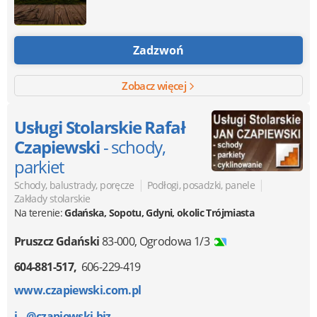
Zadzwoń
Zobacz więcej
Usługi Stolarskie Rafał
Czapiewski
- schody,
parkiet
|
|
Schody, balustrady, poręcze
Podłogi, posadzki, panele
Zakłady stolarskie
Na terenie:
Gdańska, Sopotu, Gdyni, okolic Trójmiasta
Pruszcz Gdański
83-000
,
Ogrodowa 1/3
604-881-517
606-229-419
www.czapiewski.com.pl
j...@czapiewski.biz