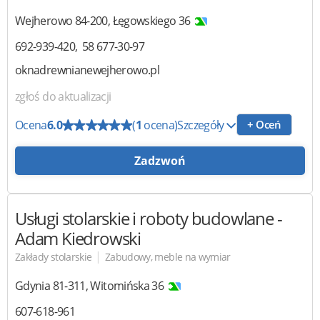
Wejherowo
84-200
,
Łęgowskiego 36
692-939-420
58 677-30-97
oknadrewnianewejherowo.pl
zgłoś do aktualizacji
Ocena
6.0
(
1
ocena)
Szczegóły
+ Oceń
Zadzwoń
Usługi stolarskie i roboty budowlane
-
Adam Kiedrowski
|
Zakłady stolarskie
Zabudowy, meble na wymiar
Gdynia
81-311
,
Witomińska 36
607-618-961