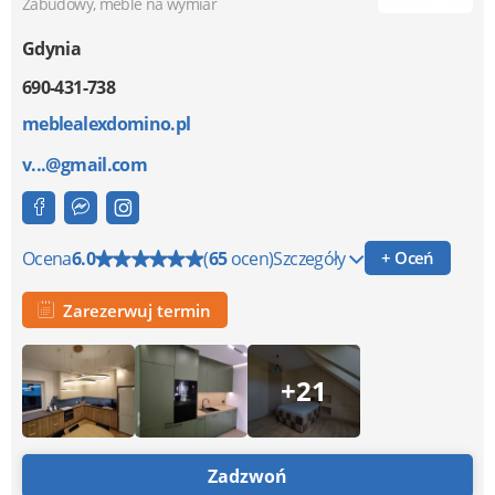
Zabudowy, meble na wymiar
Gdynia
690-431-738
meblealexdomino.pl
v...@gmail.com
Ocena
6.0
(
65
ocen)
Szczegóły
+ Oceń
Zarezerwuj termin
+21
Zadzwoń