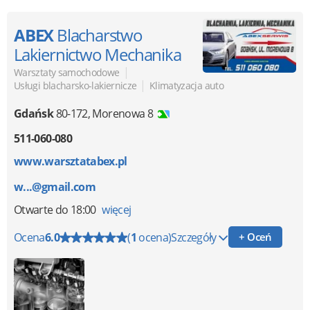
ABEX
Blacharstwo
Lakiernictwo Mechanika
|
Warsztaty samochodowe
|
Usługi blacharsko-lakiernicze
Klimatyzacja auto
Gdańsk
80-172
,
Morenowa 8
511-060-080
www.warsztatabex.pl
w...@gmail.com
Otwarte
do 18:00
więcej
Ocena
6.0
(
1
ocena)
Szczegóły
+ Oceń