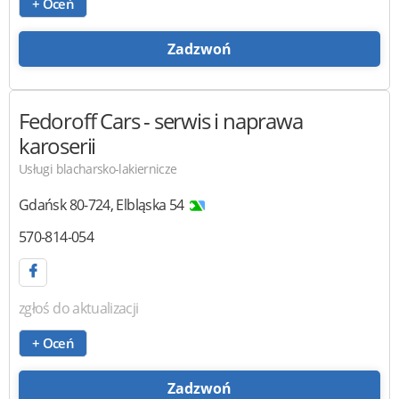
+ Oceń
Zadzwoń
Fedoroff Cars
- serwis i naprawa
karoserii
Usługi blacharsko-lakiernicze
Gdańsk
80-724
,
Elbląska 54
570-814-054
zgłoś do aktualizacji
+ Oceń
Zadzwoń