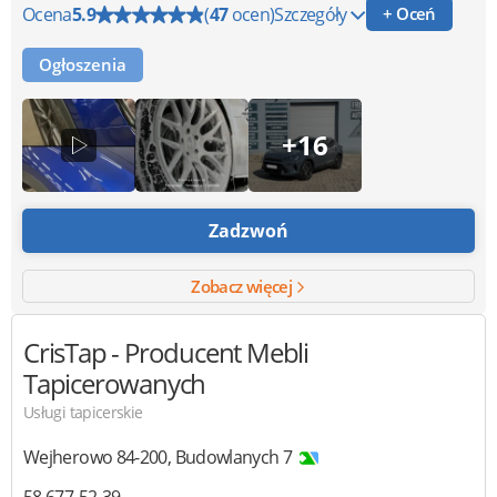
Ocena
5.9
(
47
ocen)
Szczegóły
+ Oceń
Ogłoszenia
+16
Zadzwoń
Zobacz więcej
CrisTap
- Producent Mebli
Tapicerowanych
Usługi tapicerskie
Wejherowo
84-200
,
Budowlanych 7
58 677-52-39