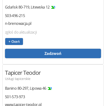
Gdańsk
80-719
,
Litewska 12
503-496-215
n-brenowacja.pl
zgłoś do aktualizacji
+ Oceń
Zadzwoń
Tapicer Teodor
Usługi tapicerskie
Banino
80-297
,
Lipowa 46
501-573-973
www.tapicer-teodor.pl