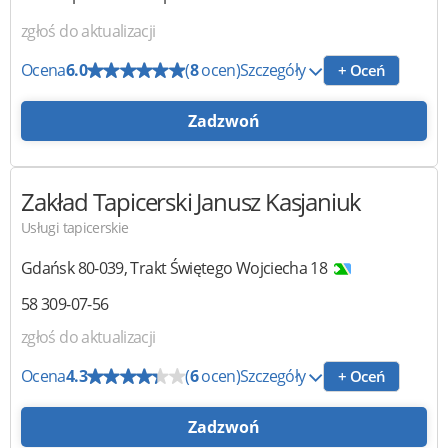
zgłoś do aktualizacji
Ocena
6.0
(
8
ocen)
Szczegóły
+ Oceń
Zadzwoń
Zakład Tapicerski
Janusz Kasjaniuk
Usługi tapicerskie
Gdańsk
80-039
,
Trakt Świętego Wojciecha 18
58 309-07-56
zgłoś do aktualizacji
Ocena
4.3
(
6
ocen)
Szczegóły
+ Oceń
Zadzwoń