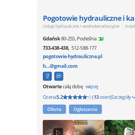
Pogotowie hydrauliczne i ka
|
Usługi hydrauliczne i wodnokanalizacyjne
Insta
Gdańsk
80-255
,
Podeślna
733-438-438
512-588-177
pogotowie-hydrauliczne.pl
h...@gmail.com
Otwarte
całą dobę
więcej
Ocena
5.2
(
13
ocen)
Szczegóły
Oferta
Ogłoszenia