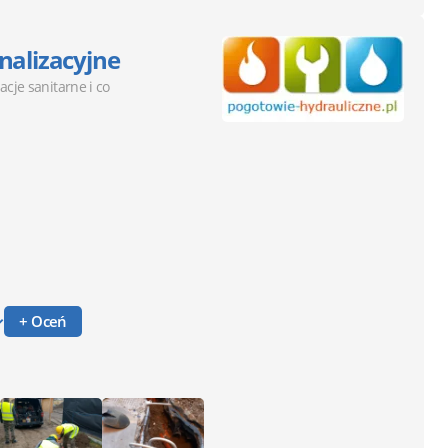
nalizacyjne
lacje sanitarne i co
+ Oceń