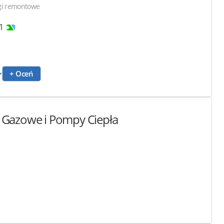
gi remontowe
1
+ Oceń
je Gazowe i Pompy Ciepła