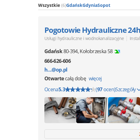
Wszystkie
(6)
Gdańsk
Gdynia
Sopot
Pogotowie Hydrauliczne 24
|
Usługi hydrauliczne i wodnokanalizacyjne
Insta
Gdańsk
80-394
,
Kołobrzeska 58
666-626-606
h...@op.pl
Otwarte
całą dobę
więcej
Ocena
5.3
(
97
ocen)
Szczegóły