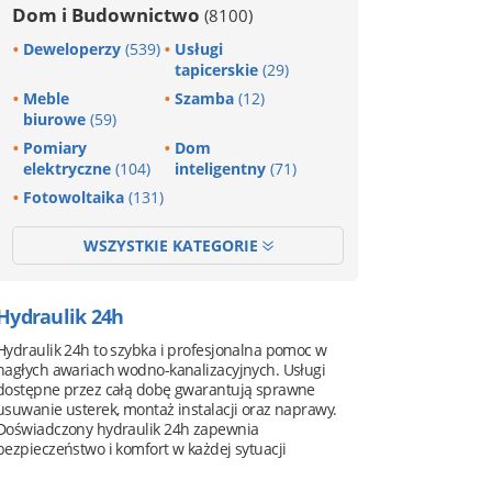
Dom i Budownictwo
(8100)
Deweloperzy
(539)
Usługi
tapicerskie
(29)
Meble
Szamba
(12)
biurowe
(59)
Pomiary
Dom
elektryczne
(104)
inteligentny
(71)
Fotowoltaika
(131)
WSZYSTKIE KATEGORIE
Hydraulik 24h
Hydraulik 24h to szybka i profesjonalna pomoc w
nagłych awariach wodno-kanalizacyjnych. Usługi
dostępne przez całą dobę gwarantują sprawne
usuwanie usterek, montaż instalacji oraz naprawy.
Doświadczony hydraulik 24h zapewnia
bezpieczeństwo i komfort w każdej sytuacji