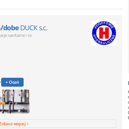
h/dobe
DUCK s.c.
lacje sanitarne i co
+ Oceń
Zobacz więcej