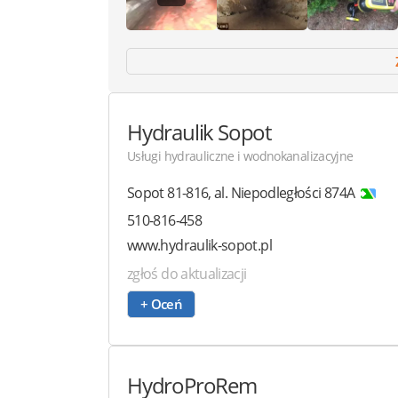
Hydraulik Sopot
Usługi hydrauliczne i wodnokanalizacyjne
Sopot
81-816
,
al. Niepodległości 874A
510-816-458
www.hydraulik-sopot.pl
zgłoś do aktualizacji
+ Oceń
HydroProRem