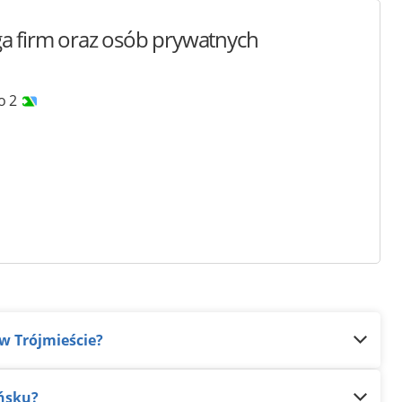
ga firm
oraz osób prywatnych
o 2
 w Trójmieście?
ańsku?