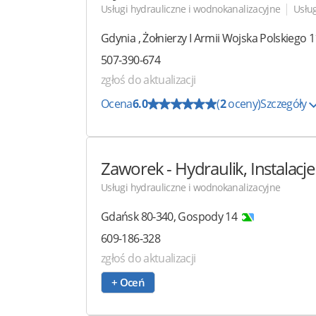
|
Usługi hydrauliczne i wodnokanalizacyjne
Usłu
Gdynia
,
Żołnierzy I Armii Wojska Polskiego 1
507-390-674
zgłoś do aktualizacji
Ocena
6.0
(
2
oceny)
Szczegóły
Zaworek
- Hydraulik, Instalac
Usługi hydrauliczne i wodnokanalizacyjne
Gdańsk
80-340
,
Gospody 14
609-186-328
zgłoś do aktualizacji
+ Oceń