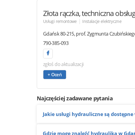
Złota rączka, techniczna obsłu
|
Usługi remontowe
Instalacje elektryczne
Gdańsk
80-215
,
prof. Zygmunta Czubińskieg
790-385-093
zgłoś do aktualizacji
+ Oceń
Najczęściej zadawane pytania
Jakie usługi hydrauliczne są dostępne
Gdzie mogę znaleźć hydraulika w Gd