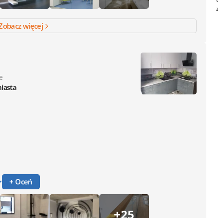
Zobacz więcej
e
miasta
+ Oceń
+25