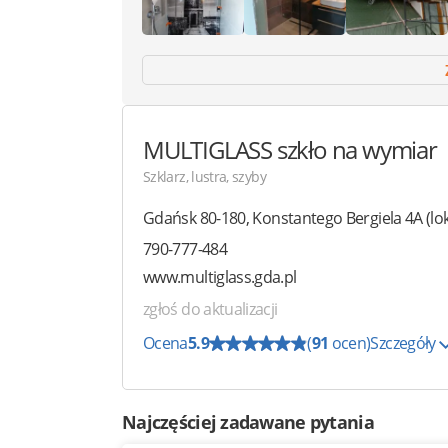
MULTIGLASS
szkło na wymiar
Szklarz, lustra, szyby
Gdańsk
80-180
,
Konstantego Bergiela 4A
(lo
790-777-484
www.multiglass.gda.pl
zgłoś do aktualizacji
Ocena
5.9
(
91
ocen)
Szczegóły
Najczęściej zadawane pytania