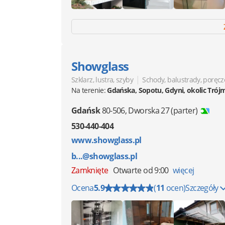
Showglass
|
Szklarz, lustra, szyby
Schody, balustrady, poręcz
Na terenie:
Gdańska, Sopotu, Gdyni, okolic Trój
Gdańsk
80-506
,
Dworska 27
(parter)
530-440-404
www.showglass.pl
b...@showglass.pl
Zamknięte
Otwarte od 9:00
więcej
Ocena
5.9
(
11
ocen)
Szczegóły