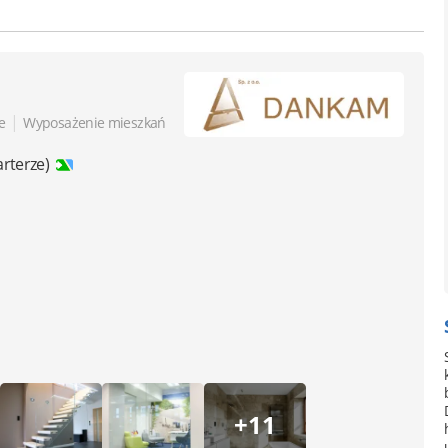
|
e
Wyposażenie mieszkań
arterze)
+11