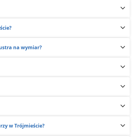
ście?
lustra na wymiar?
arzy w Trójmieście?