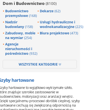
Dom i Budownictwo
(8100)
Budownictwo
Dekarze
(62)
przemysłowe
(168)
Nadzór
Usługi hydrauliczne i
budowlany
(158)
wodnokanalizacyjne
(225)
Zabudowy, meble
Biura projektowe
(473)
na wymiar
(254)
Agencje
nieruchomości i
pośrednictwo
(932)
WSZYSTKIE KATEGORIE
Szyby hartowane
Szyby hartowane to wyjątkowo wytrzymałe szkło,
które znajduje szerokie zastosowanie w
budownictwie, motoryzacji oraz aranżacji wnętrz.
Dzięki specjalnemu procesowi obróbki cieplnej, szyby
hartowane cechują się zwiększoną odpornością na
uszkodzenia mechaniczne i wysokie temperatury,