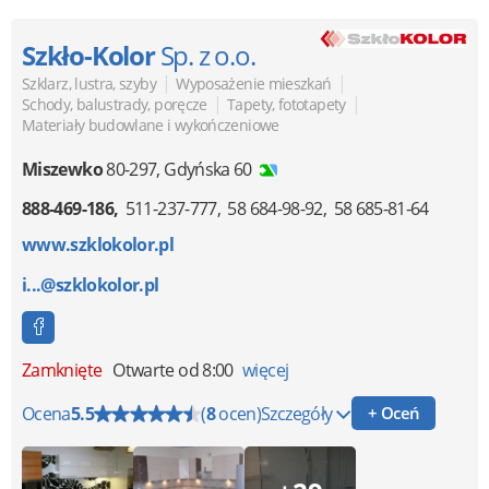
Szkło-Kolor
Sp. z o.o.
|
|
Szklarz, lustra, szyby
Wyposażenie mieszkań
|
|
Schody, balustrady, poręcze
Tapety, fototapety
Materiały budowlane i wykończeniowe
Miszewko
80-297
,
Gdyńska 60
888-469-186
511-237-777
58 684-98-92
58 685-81-64
www.szklokolor.pl
i...@szklokolor.pl
Zamknięte
Otwarte od 8:00
więcej
Ocena
5.5
(
8
ocen)
Szczegóły
+ Oceń