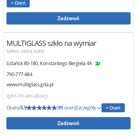
+ Oceń
Zadzwoń
MULTIGLASS
szkło na wymiar
Szklarz, lustra, szyby
Gdańsk
80-180
,
Konstantego Bergiela 4A
790-777-484
www.multiglass.gda.pl
zgłoś do aktualizacji
Ocena
5.9
(
91
ocen)
Szczegóły
+ Oceń
Zadzwoń