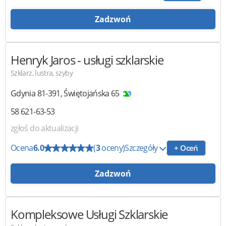
Zadzwoń
Henryk Jaros
- usługi szklarskie
Szklarz, lustra, szyby
Gdynia
81-391
,
Świętojańska 65
58 621-63-53
zgłoś do aktualizacji
Ocena
6.0
(
3
oceny)
Szczegóły
+ Oceń
Zadzwoń
Kompleksowe Usługi Szklarskie