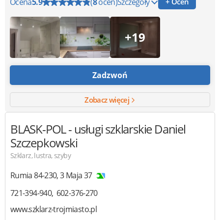
Ocena
5.9
(
8
ocen)
Szczegóły
+ Oceń
+19
Zadzwoń
Zobacz więcej
BLASK-POL
- usługi szklarskie Daniel
Szczepkowski
Szklarz, lustra, szyby
Rumia
84-230
,
3 Maja 37
721-394-940
602-376-270
www.szklarz-trojmiasto.pl