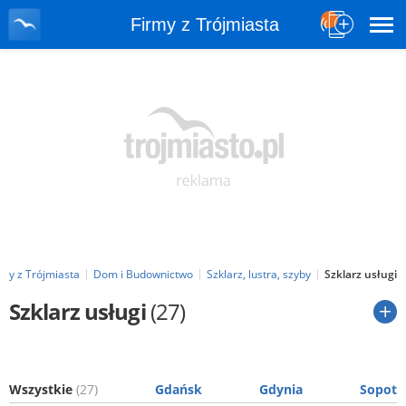
Firmy z Trójmiasta
rmy z Trójmiasta
Dom i Budownictwo
Szklarz, lustra, szyby
Szklarz usługi
Szklarz usługi
(27)
Wszystkie
(27)
Gdańsk
Gdynia
Sopot