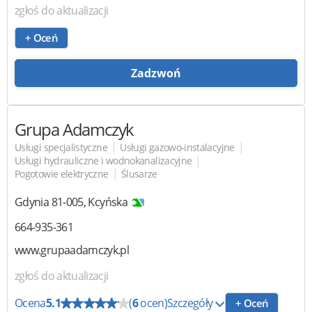
zgłoś do aktualizacji
+ Oceń
Zadzwoń
Grupa Adamczyk
|
|
Usługi specjalistyczne
Usługi gazowo-instalacyjne
|
Usługi hydrauliczne i wodnokanalizacyjne
|
Pogotowie elektryczne
Ślusarze
Gdynia
81-005
,
Kcyńska
664-935-361
www.grupaadamczyk.pl
zgłoś do aktualizacji
Ocena
5.1
(
6
ocen)
Szczegóły
+ Oceń