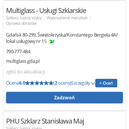
Multiglass
- Usługi Szklarskie
|
|
Szklarz, lustra, szyby
Wyposażenie mieszkań
Oprawa obrazów
Gdańsk
80-299
,
Świętokrzyska/Konstantego Bergiela 4A/
lokal usługowy nr 15
790-777-484
multiglass.gda.pl
zgłoś do aktualizacji
Ocena
6.0
(
2
oceny)
Szczegóły
+ Oceń
Zadzwoń
PHU Szklarz Stanisława Maj
Szklarz, lustra, szyby