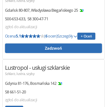
Szklarz, lustra, szyby
Gdańsk
80-807
,
Władysława Biegańskiego 25
500-653-633
58 300-47-71
zgłoś do aktualizacji
Ocena
5.1
(
6
ocen)
Szczegóły
+ Oceń
Zadzwoń
Lustropol
- usługi szklarskie
Szklarz, lustra, szyby
Gdynia
81-176
,
Bosmańska 142
58 661-51-20
zgłoś do aktualizacji