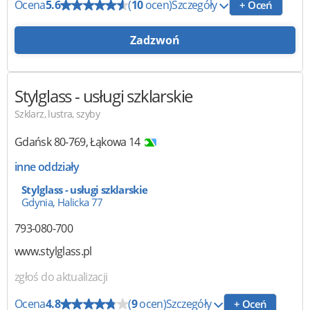
Ocena
5.6
(
10
ocen)
Szczegóły
+ Oceń
Zadzwoń
Stylglass
- usługi szklarskie
Szklarz, lustra, szyby
Gdańsk
80-769
,
Łąkowa 14
inne oddziały
Stylglass - usługi szklarskie
Gdynia, Halicka 77
793-080-700
www.stylglass.pl
zgłoś do aktualizacji
Ocena
4.8
(
9
ocen)
Szczegóły
+ Oceń