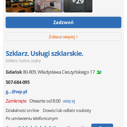
+29
Zadzwoń
Zobacz więcej
Szklarz. Usługi szklarskie.
Szklarz, lustra, szyby
Gdańsk
80-809
,
Władysława Cieszyńskiego 17
507-684-095
g...@wp.pl
Zamknięte
Otwarte od 8:00
więcej
Działalność on-line
Dowóz lub odbiór osobisty
Po umówieniu telefonicznym