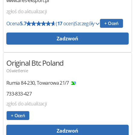
www.ares-eksport.pl
zgłoś do aktualizacji
Ocena
5.7
(
17
ocen)
Szczegóły
+ Oceń
Zadzwoń
Original Btc Poland
Oświetlenie
Rumia
84-230
,
Towarowa 21/7
733-833-427
zgłoś do aktualizacji
+ Oceń
Zadzwoń