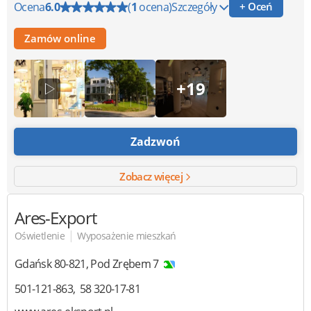
Ocena
6.0
(
1
ocena)
Szczegóły
+ Oceń
Zamów online
+19
Zadzwoń
Zobacz więcej
Ares-Export
|
Oświetlenie
Wyposażenie mieszkań
Gdańsk
80-821
,
Pod Zrębem 7
501-121-863
58 320-17-81