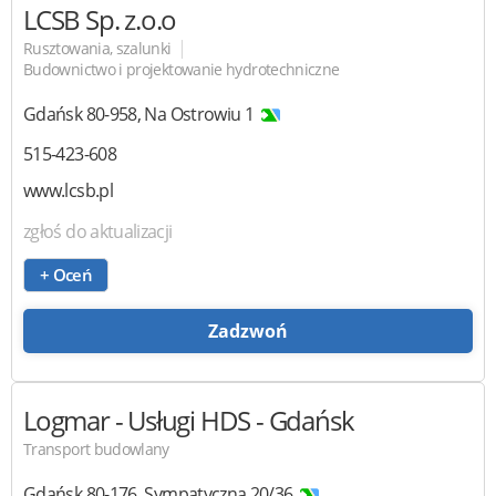
LCSB
Sp. z.o.o
|
Rusztowania, szalunki
Budownictwo i projektowanie hydrotechniczne
Gdańsk
80-958
,
Na Ostrowiu 1
515-423-608
www.lcsb.pl
zgłoś do aktualizacji
+ Oceń
Zadzwoń
Logmar - Usługi HDS
- Gdańsk
Transport budowlany
Gdańsk
80-176
,
Sympatyczna 20/36