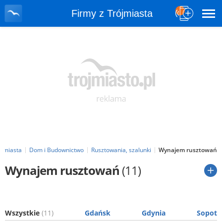
Firmy z Trójmiasta
ójmiasta
Dom i Budownictwo
Rusztowania, szalunki
Wynajem rusztowań
Wynajem rusztowań
(11)
Wszystkie
(11)
Gdańsk
Gdynia
Sopot