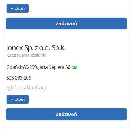
+ Oceń
Zadzwoń
Jonex
Sp. z o.o. Sp.k.
Rusztowania, szalunki
Gdańsk
80-299
,
Jana Keplera 36
503-098-209
zgłoś do aktualizacji
+ Oceń
Zadzwoń