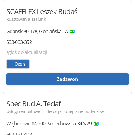
SCAFFLEX
Leszek Rudaś
Rusztowania, szalunki
Gdańsk
80-178
,
Goplańska 1A
533-033-352
zgłoś do aktualizacji
+ Oceń
Zadzwoń
Spec Bud A. Teclaf
|
Usługi remontowe
Elewacje i ocieplanie budynków
Wejherowo
84-200
,
Śmiechowska 34A/79
662-131-408