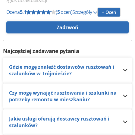
zgłoś do aktualizacji
Ocena
5.1
(
5
ocen)
Szczegóły
+ Oceń
Zadzwoń
Najczęściej zadawane pytania
Gdzie mogę znaleźć dostawców rusztowań i
szalunków w Trójmieście?
Czy mogę wynająć rusztowania i szalunki na
potrzeby remontu w mieszkaniu?
Jakie usługi oferują dostawcy rusztowań i
szalunków?