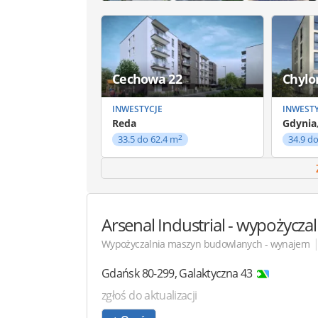
Cechowa 22
Chylo
INWESTYCJE
INWESTY
Reda
Gdynia
2
33.5 do 62.4 m
34.9 d
Arsenal Industrial
- wypożycza
Wypożyczalnia maszyn budowlanych - wynajem
Gdańsk
80-299
,
Galaktyczna 43
zgłoś do aktualizacji