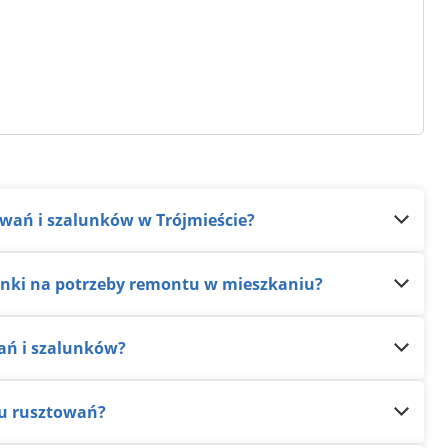
owań i szalunków w Trójmieście?
lunki na potrzeby remontu w mieszkaniu?
wań i szalunków?
żu rusztowań?