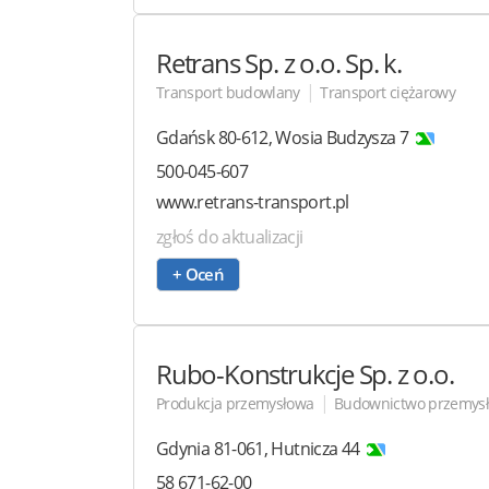
Retrans
Sp. z o.o. Sp. k.
|
Transport budowlany
Transport ciężarowy
Gdańsk
80-612
,
Wosia Budzysza 7
500-045-607
www.retrans-transport.pl
zgłoś do aktualizacji
+ Oceń
Rubo-Konstrukcje
Sp. z o.o.
|
Produkcja przemysłowa
Budownictwo przemys
Gdynia
81-061
,
Hutnicza 44
58 671-62-00