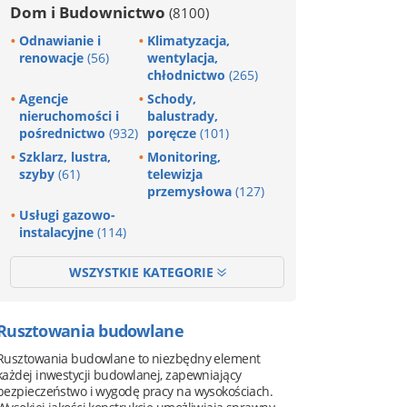
Dom i Budownictwo
(8100)
Odnawianie i
Klimatyzacja,
renowacje
(56)
wentylacja,
chłodnictwo
(265)
Agencje
Schody,
nieruchomości i
balustrady,
pośrednictwo
(932)
poręcze
(101)
Szklarz, lustra,
Monitoring,
szyby
(61)
telewizja
przemysłowa
(127)
Usługi gazowo-
instalacyjne
(114)
WSZYSTKIE KATEGORIE
Rusztowania budowlane
Rusztowania budowlane to niezbędny element
każdej inwestycji budowlanej, zapewniający
bezpieczeństwo i wygodę pracy na wysokościach.