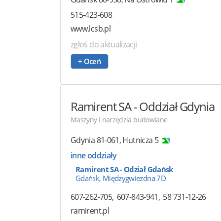
515-423-608
www.lcsb.pl
zgłoś do aktualizacji
+ Oceń
Ramirent
SA - Oddział Gdynia
Maszyny i narzędzia budowlane
Gdynia
81-061
,
Hutnicza 5
inne oddziały
Ramirent SA - Odział Gdańsk
Gdańsk, Międzygwiezdna 7D
607-262-705
607-843-941
58 731-12-26
ramirent.pl