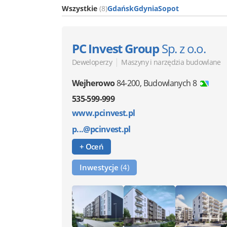
Wszystkie
(8)
Gdańsk
Gdynia
Sopot
PC Invest Group
Sp. z o.o.
|
Deweloperzy
Maszyny i narzędzia budowlane
Wejherowo
84-200
,
Budowlanych 8
535-599-999
www.pcinvest.pl
p...@pcinvest.pl
+ Oceń
Inwestycje
(4)