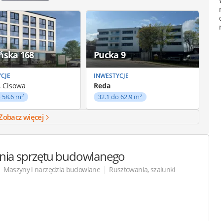
ńska 168
Pucka 9
CJE
INWESTYCJE
, Cisowa
Reda
2
2
o 58.6 m
32.1 do 62.9 m
Zobacz więcej
lnia sprzętu budowlanego
|
|
Maszyny i narzędzia budowlane
Rusztowania, szalunki