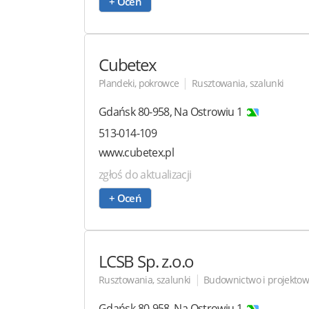
+ Oceń
Cubetex
|
Plandeki, pokrowce
Rusztowania, szalunki
Gdańsk
80-958
,
Na Ostrowiu 1
513-014-109
www.cubetex.pl
zgłoś do aktualizacji
+ Oceń
LCSB
Sp. z.o.o
|
Rusztowania, szalunki
Budownictwo i projektow
Gdańsk
80-958
,
Na Ostrowiu 1