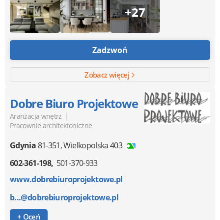
+27
Zadzwoń
Zobacz więcej
Dobre Biuro Projektowe
|
Aranżacja wnętrz
Pracownie architektoniczne
Gdynia
81-351
,
Wielkopolska 403
602-361-198
501-370-933
www.dobrebiuroprojektowe.pl
b...@dobrebiuroprojektowe.pl
+ Oceń