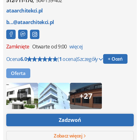
512-711-170
504-139-402
ataarchitekci.pl
b...@ataarchitekci.pl
Zamknięte
Otwarte od 9:00
więcej
Ocena
6.0
(
1
ocena)
Szczegóły
+ Oceń
Oferta
+27
Zadzwoń
Zobacz więcej