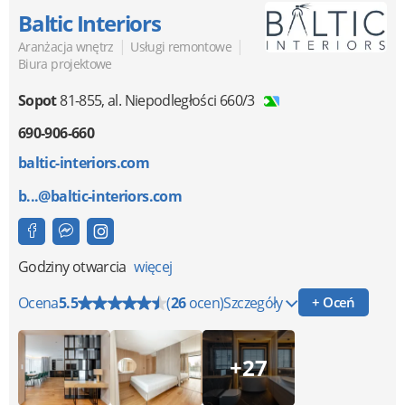
Baltic Interiors
|
|
Aranżacja wnętrz
Usługi remontowe
Biura projektowe
Sopot
81-855
,
al. Niepodległości 660/3
690-906-660
baltic-interiors.com
b...@baltic-interiors.com
Godziny otwarcia
więcej
Ocena
5.5
(
26
ocen)
Szczegóły
+ Oceń
+27