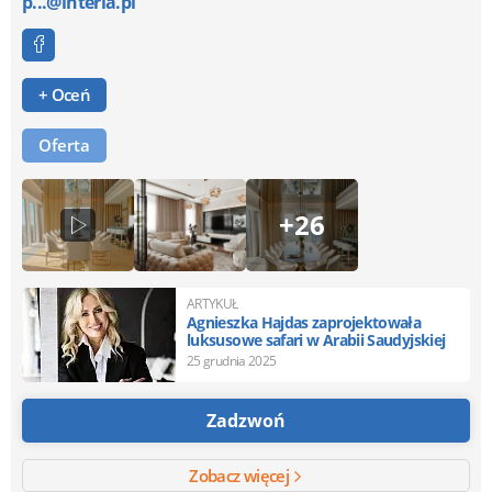
p...@interia.pl
+ Oceń
Oferta
+26
ARTYKUŁ
Agnieszka Hajdas zaprojektowała
luksusowe safari w Arabii Saudyjskiej
25 grudnia 2025
Zadzwoń
Zobacz więcej