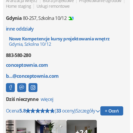
|
|
|
Aranżacja wnętrz
Biura projektowe
Projektowanie ogrodów
|
Home staging
Usługi remontowe
Gdynia
80-257
,
Szkolna 10/12
inne oddziały
Nowe Kompetencje kursy projektowania wnętrz
Gdynia, Szkolna 10/12
883-580-280
conceptownia.com
b...@conceptownia.com
Dziś nieczynne
więcej
Ocena
5.8
(
33
oceny)
Szczegóły
+ Oceń
+24