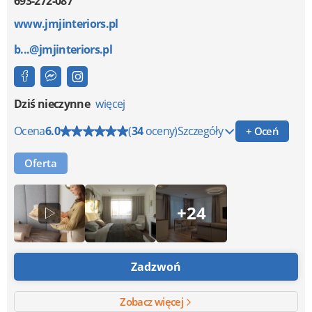
693-272-087
www.jmjinteriors.pl
b...@jmjinteriors.pl
Dziś nieczynne
więcej
Ocena
6.0
(
34
oceny)
Szczegóły
+ Oceń
Oferta
+24
Zadzwoń
Zobacz więcej