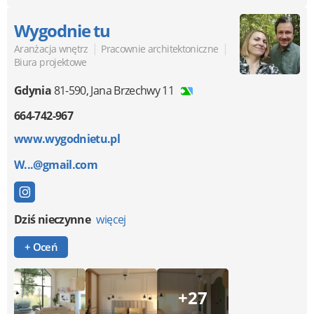
Wygodnie tu
|
|
Aranżacja wnętrz
Pracownie architektoniczne
Biura projektowe
Gdynia
81-590
,
Jana Brzechwy 11
664-742-967
www.wygodnietu.pl
W...@gmail.com
Dziś nieczynne
więcej
+ Oceń
+27