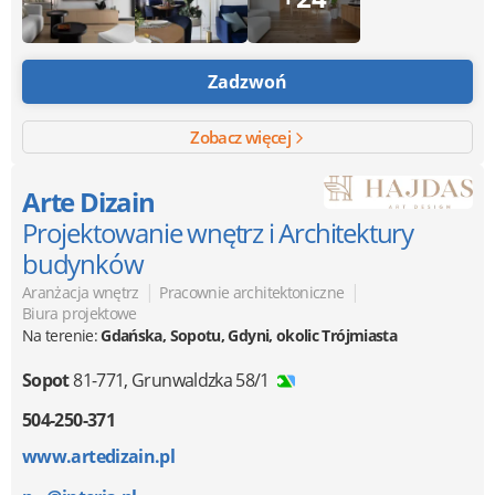
Zadzwoń
Zobacz więcej
Arte Dizain
Projektowanie wnętrz i Architektury
budynków
|
|
Aranżacja wnętrz
Pracownie architektoniczne
Biura projektowe
Na terenie:
Gdańska, Sopotu, Gdyni, okolic Trójmiasta
Sopot
81-771
,
Grunwaldzka 58/1
504-250-371
www.artedizain.pl