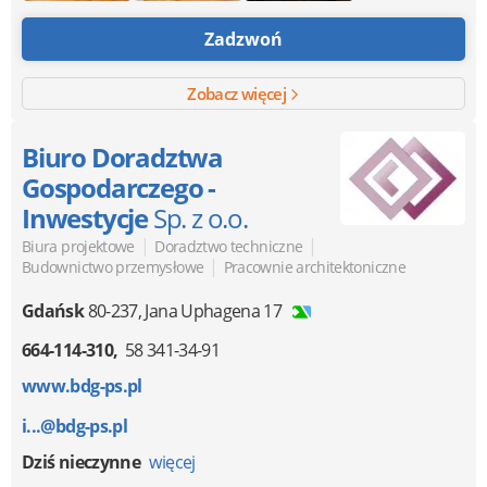
Zadzwoń
Zobacz więcej
Biuro Doradztwa
Gospodarczego -
Inwestycje
Sp. z o.o.
|
|
Biura projektowe
Doradztwo techniczne
|
Budownictwo przemysłowe
Pracownie architektoniczne
Gdańsk
80-237
,
Jana Uphagena 17
664-114-310
58 341-34-91
www.bdg-ps.pl
i...@bdg-ps.pl
Dziś nieczynne
więcej