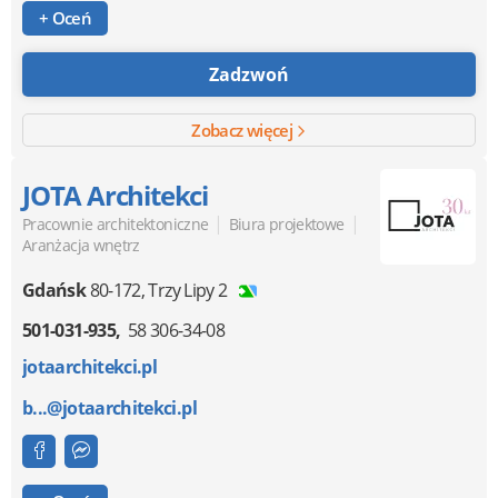
+ Oceń
Zadzwoń
Zobacz więcej
JOTA Architekci
|
|
Pracownie architektoniczne
Biura projektowe
Aranżacja wnętrz
Gdańsk
80-172
,
Trzy Lipy 2
501-031-935
58 306-34-08
jotaarchitekci.pl
b...@jotaarchitekci.pl