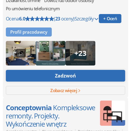
Działalność on-line
Dowóz lub odbiór osobisty
Po umówieniu telefonicznym
Ocena
6.0
(
23
oceny)
Szczegóły
+ Oceń
Profil pracodawcy
+23
Zadzwoń
Zobacz więcej
Conceptownia
Kompleksowe
remonty. Projekty.
Wykończenie wnętrz