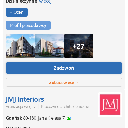
Dziś nieczynne
więcej
+ Oceń
Profil pracodawcy
+27
Zadzwoń
Zobacz więcej
JMJ Interiors
|
Aranżacja wnętrz
Pracownie architektoniczne
Gdańsk
80-180
,
Jana Kielasa 7