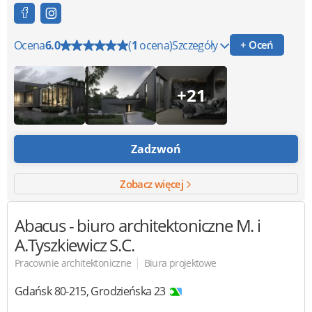
Ocena
6.0
(
1
ocena)
Szczegóły
+ Oceń
+21
Zadzwoń
Zobacz więcej
Abacus - biuro architektoniczne
M. i
A.Tyszkiewicz S.C.
|
Pracownie architektoniczne
Biura projektowe
Gdańsk
80-215
,
Grodzieńska 23