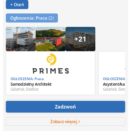
+ Oceń
Ogłoszenia: Praca
(2)
+21
OGŁOSZENIA: Praca
OGŁOSZENIA: Pr
Samodzielny Architekt
Asystent/ka Ko
Gdańsk, Siedlce
Gdańsk, Siedlce
Zadzwoń
Zobacz więcej