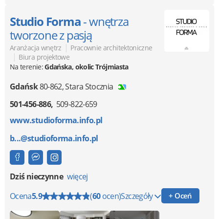
Studio Forma
- wnętrza
tworzone z pasją
|
Aranżacja wnętrz
Pracownie architektoniczne
|
Biura projektowe
Na terenie:
Gdańska, okolic Trójmiasta
Gdańsk
80-862
,
Stara Stocznia
501-456-886
509-822-659
www.studioforma.info.pl
b...@studioforma.info.pl
Dziś nieczynne
więcej
Ocena
5.9
(
60
ocen)
Szczegóły
+ Oceń