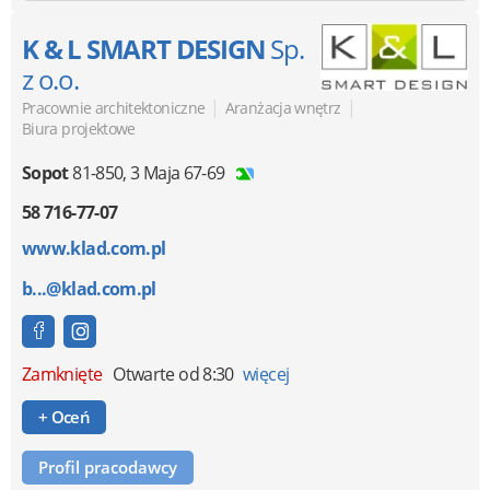
K & L SMART DESIGN
Sp.
z o.o.
|
|
Pracownie architektoniczne
Aranżacja wnętrz
Biura projektowe
Sopot
81-850
,
3 Maja 67-69
58 716-77-07
www.klad.com.pl
b...@klad.com.pl
Zamknięte
Otwarte od 8:30
więcej
+ Oceń
Profil pracodawcy