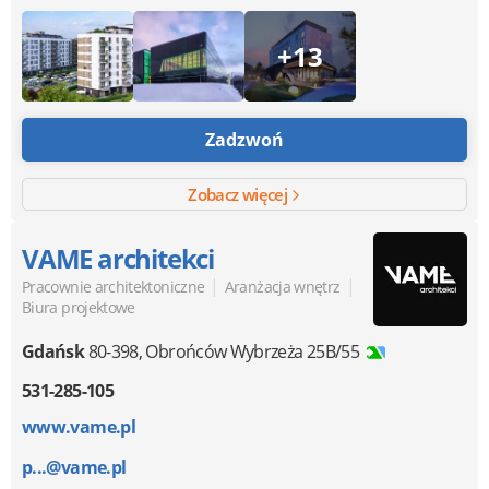
+13
Zadzwoń
Zobacz więcej
VAME architekci
|
|
Pracownie architektoniczne
Aranżacja wnętrz
Biura projektowe
Gdańsk
80-398
,
Obrońców Wybrzeża 25B/55
531-285-105
www.vame.pl
p...@vame.pl