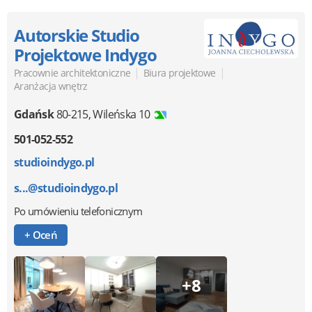
Autorskie Studio
Projektowe Indygo
|
|
Pracownie architektoniczne
Biura projektowe
Aranżacja wnętrz
Gdańsk
80-215
,
Wileńska 10
501-052-552
studioindygo.pl
s...@studioindygo.pl
Po umówieniu telefonicznym
+ Oceń
+8