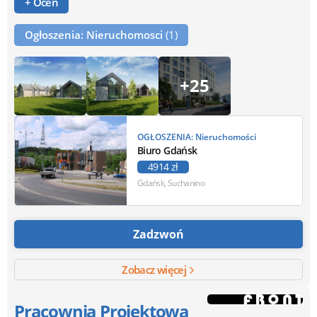
+ Oceń
Ogłoszenia: Nieruchomosci
(1)
+25
OGŁOSZENIA: Nieruchomości
Biuro Gdańsk
4914 zł
Gdańsk, Suchanino
Zadzwoń
Zobacz więcej
Pracownia Projektowa