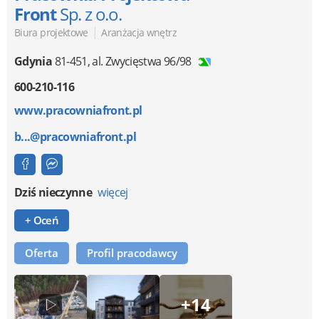
Front
Sp. z o.o.
|
Biura projektowe
Aranżacja wnętrz
Gdynia
81-451
,
al. Zwycięstwa 96/98
600-210-116
www.pracowniafront.pl
b...@pracowniafront.pl
Dziś nieczynne
więcej
+ Oceń
Oferta
Profil pracodawcy
+14