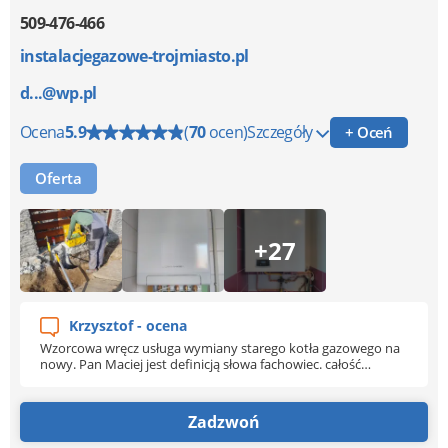
509-476-466
instalacjegazowe-trojmiasto.pl
d...@wp.pl
Ocena
5.9
(
70
ocen)
Szczegóły
+ Oceń
Oferta
+27
Krzysztof - ocena
Wzorcowa wręcz usługa wymiany starego kotła gazowego na
nowy. Pan Maciej jest definicją słowa fachowiec. całość
wymiany pieca zajęła ekipie dosłownie kilka godzin, po
zakończonej pracy wszystkie sprzęty usunięte z
pomieszczenia do montażu zostały ponownie zainstalowane
Zadzwoń
na swoim miejscu oraz wszystko pięknie wysprzątane. Firma
godna polecenia!!!