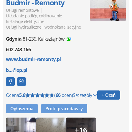
Budmir - Remonty
|
Usługi remontowe
|
Układanie podłóg, cyklinowanie
|
Instalacje elektryczne
Usługi hydrauliczne i wodnokanalizacyjne
Gdynia
81-236
,
Kalksztajnów
602-748-166
www.budmir-remonty.pl
b...@op.pl
Ocena
5.8
(
66
ocen)
Szczegóły
+ Oceń
Ogłoszenia
Profil pracodawcy
+16