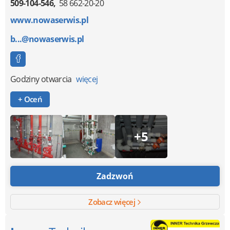
509-104-546
58 662-20-20
www.nowaserwis.pl
b...@nowaserwis.pl
Godziny otwarcia
więcej
+ Oceń
+5
Zadzwoń
Zobacz więcej