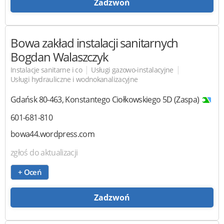
Zadzwoń
Bowa zakład instalacji sanitarnych
Bogdan Walaszczyk
|
|
Instalacje sanitarne i co
Usługi gazowo-instalacyjne
Usługi hydrauliczne i wodnokanalizacyjne
Gdańsk
80-463
,
Konstantego Ciołkowskiego 5D (Zaspa)
601-681-810
bowa44.wordpress.com
zgłoś do aktualizacji
+ Oceń
Zadzwoń