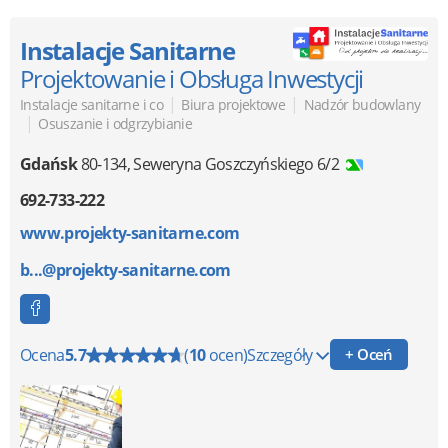
Instalacje Sanitarne
Projektowanie i Obsługa Inwestycji
|
|
Instalacje sanitarne i co
Biura projektowe
Nadzór budowlany
|
Osuszanie i odgrzybianie
Gdańsk
80-134
,
Seweryna Goszczyńskiego 6/2
692-733-222
www.projekty-sanitarne.com
b...@projekty-sanitarne.com
Ocena
5.7
(
10
ocen)
Szczegóły
+ Oceń