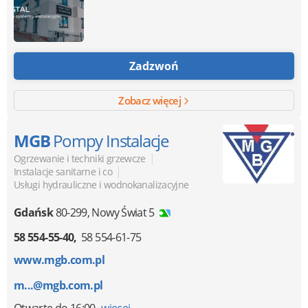
Zadzwoń
Zobacz więcej
MGB
Pompy Instalacje
|
Ogrzewanie i techniki grzewcze
|
Instalacje sanitarne i co
Usługi hydrauliczne i wodnokanalizacyjne
Gdańsk
80-299
,
Nowy Świat 5
58 554-55-40
58 554-61-75
www.mgb.com.pl
m...@mgb.com.pl
Otwarte
do 16:00
więcej