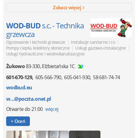
Zobacz więcej
WOD-BUD
s.c. - Technika
grzewcza
|
|
Ogrzewanie i techniki grzewcze
Instalacje sanitarne i co
|
|
Pompy ciepła, kolektory słoneczne
Usługi gazowo-instalacyjne
Usługi hydrauliczne i wodnokanalizacyjne
Żukowo
83-330
,
Elżbietańska 1C
601-670-129
605-566-790
605-041-930
58 681-74-74
wodbud.eu
w...@poczta.onet.pl
Otwarte
do 21:00
więcej
+ Oceń