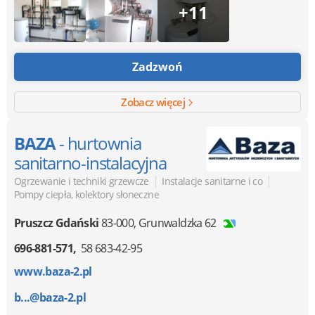
+11
Zadzwoń
Zobacz więcej
BAZA
- hurtownia
sanitarno-instalacyjna
|
|
Ogrzewanie i techniki grzewcze
Instalacje sanitarne i co
Pompy ciepła, kolektory słoneczne
Pruszcz Gdański
83-000
,
Grunwaldzka 62
696-881-571
58 683-42-95
www.baza-2.pl
b...@baza-2.pl