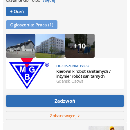
+ Oceń
Ogłoszenia: Praca
(1)
+10
OGŁOSZENIA: Praca
Kierownik robót sanitarnych /
inżynier robót sanitarnych
Gdańsk, Osowa
Zadzwoń
Zobacz więcej