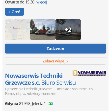
Otwarte
do 15:30
więcej
+ Oceń
+2
Zadzwoń
Zobacz więcej
Nowaserwis Techniki
Grzewcze s.c.
Biuro Serwisu
|
|
Ogrzewanie i techniki grzewcze
Instalacje sanitarne i co
Pompy ciepła, kolektory słoneczne
Gdynia
81-598
,
Jelenia 1