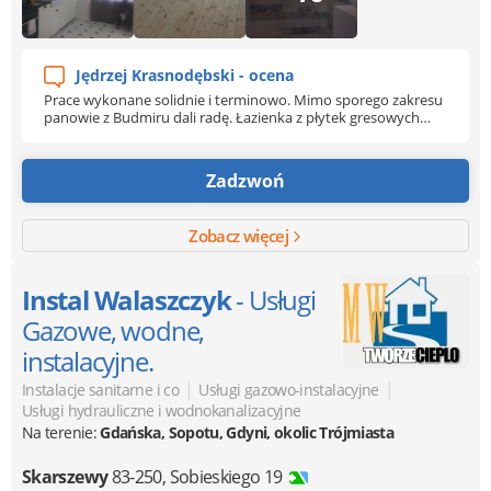
Jędrzej Krasnodębski - ocena
Prace wykonane solidnie i terminowo. Mimo sporego zakresu
panowie z Budmiru dali radę. Łazienka z płytek gresowych
ułożona rewelacyjnie. Pozostałe prace zarówno malarskie jak i
renowacja parkietu też na najwyższym poziomie. Współpraca
z szefem i pracownikami układała się wzorowo i bez
Zadzwoń
zastrzeżeń. Jestem zadowolony i polecam.
Zobacz więcej
Instal Walaszczyk
- Usługi
Gazowe, wodne,
instalacyjne.
|
|
Instalacje sanitarne i co
Usługi gazowo-instalacyjne
Usługi hydrauliczne i wodnokanalizacyjne
Na terenie:
Gdańska, Sopotu, Gdyni, okolic Trójmiasta
Skarszewy
83-250
,
Sobieskiego 19