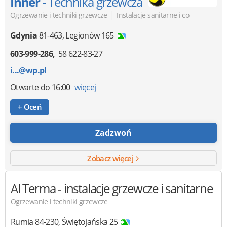
Inner
- Technika grzewcza
|
Ogrzewanie i techniki grzewcze
Instalacje sanitarne i co
Gdynia
81-463
,
Legionów 165
603-999-286
58 622-83-27
i...@wp.pl
Otwarte
do 16:00
więcej
+ Oceń
Zadzwoń
Zobacz więcej
Al Terma
- instalacje grzewcze i sanitarne
Ogrzewanie i techniki grzewcze
Rumia
84-230
,
Świętojańska 25