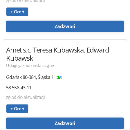
zgłoś do aktualizacji
+ Oceń
Zadzwoń
Amet
s.c. Teresa Kubawska, Edward
Kubawski
Usługi gazowo-instalacyjne
Gdańsk
80-384
,
Śląska 1
58 558-43-11
zgłoś do aktualizacji
+ Oceń
Zadzwoń