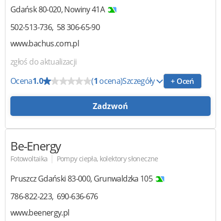
Gdańsk
80-020
,
Nowiny 41A
502-513-736
58 306-65-90
www.bachus.com.pl
zgłoś do aktualizacji
Ocena
1.0
(
1
ocena)
Szczegóły
+ Oceń
Zadzwoń
Be-Energy
|
Fotowoltaika
Pompy ciepła, kolektory słoneczne
Pruszcz Gdański
83-000
,
Grunwaldzka 105
786-822-223
690-636-676
www.beenergy.pl