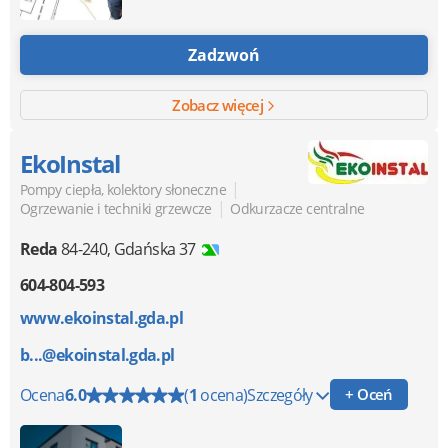
Zadzwoń
Zobacz więcej
EkoInstal
|
Pompy ciepła, kolektory słoneczne
|
Ogrzewanie i techniki grzewcze
Odkurzacze centralne
Reda
84-240
,
Gdańska 37
604-804-593
www.ekoinstal.gda.pl
b...@ekoinstal.gda.pl
Ocena
6.0
(
1
ocena)
Szczegóły
+ Oceń