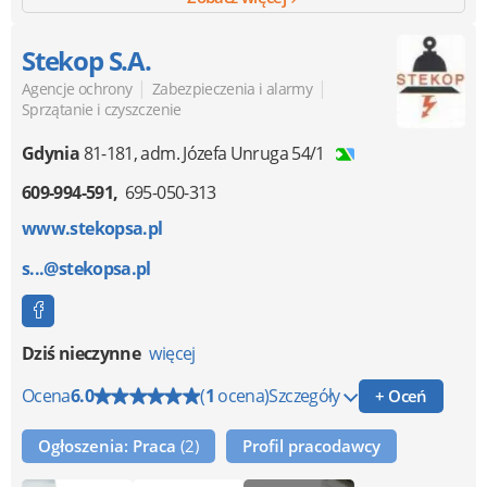
Stekop S.A.
|
|
Agencje ochrony
Zabezpieczenia i alarmy
Sprzątanie i czyszczenie
Gdynia
81-181
,
adm. Józefa Unruga 54/1
609-994-591
695-050-313
www.stekopsa.pl
s...@stekopsa.pl
Dziś nieczynne
więcej
Ocena
6.0
(
1
ocena)
Szczegóły
+ Oceń
Ogłoszenia: Praca
(2)
Profil pracodawcy