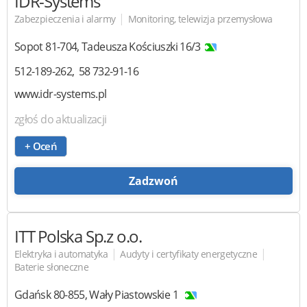
IDR-Systems
|
Zabezpieczenia i alarmy
Monitoring, telewizja przemysłowa
Sopot
81-704
,
Tadeusza Kościuszki 16/3
512-189-262
58 732-91-16
www.idr-systems.pl
zgłoś do aktualizacji
+ Oceń
Zadzwoń
ITT Polska
Sp.z o.o.
|
|
Elektryka i automatyka
Audyty i certyfikaty energetyczne
Baterie słoneczne
Gdańsk
80-855
,
Wały Piastowskie 1