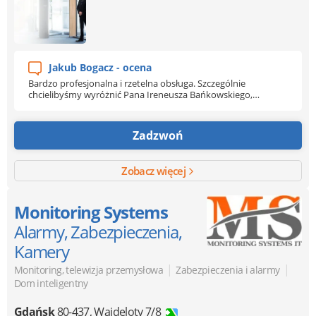
Jakub Bogacz - ocena
Bardzo profesjonalna i rzetelna obsługa. Szczególnie
chcielibyśmy wyróżnić Pana Ireneusza Bańkowskiego,
naszego opiekuna, który wyróżnia się wyjątkowym
zaangażowaniem i indywidualnym podejściem do klienta. Pan
Bańkowski jest zawsze dostępny, reaguje szybko i konkretnie,
Zadzwoń
a każdą sprawę prowadzi z dbałością o najdrobniejsze
szczegóły. Widać, że zależy mu na realnym zadowoleniu
klienta, co w dzisiejszych czasach nie jest takie oczywiste.
Zobacz więcej
Współpraca na najwyższym poziomie - zdecydowanie
polecamy!
Monitoring Systems
Alarmy, Zabezpieczenia,
Kamery
|
|
Monitoring, telewizja przemysłowa
Zabezpieczenia i alarmy
Dom inteligentny
Gdańsk
80-437
,
Wajdeloty 7/8