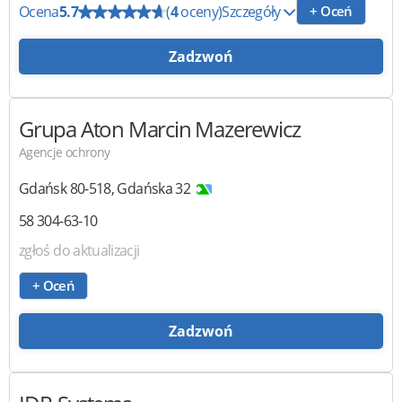
Ocena
5.7
(
4
oceny)
Szczegóły
+ Oceń
Zadzwoń
Grupa Aton
Marcin Mazerewicz
Agencje ochrony
Gdańsk
80-518
,
Gdańska 32
58 304-63-10
zgłoś do aktualizacji
+ Oceń
Zadzwoń