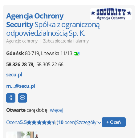
Agencja Ochrony
Security
Spółka z ograniczoną
odpowiedzialnością Sp. K.
|
Agencje ochrony
Zabezpieczenia i alarmy
Gdańsk
80-719
,
Litewska 11/13
58 326-28-78
58 305-22-66
secu.pl
m...@secu.pl
Otwarte
całą dobę
więcej
Ocena
5.5
(
10
ocen)
Szczegóły
+ Oceń