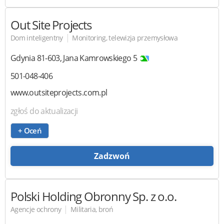
Out Site Projects
|
Dom inteligentny
Monitoring, telewizja przemysłowa
Gdynia
81-603
,
Jana Kamrowskiego 5
501-048-406
www.outsiteprojects.com.pl
zgłoś do aktualizacji
+ Oceń
Zadzwoń
Polski Holding Obronny
Sp. z o.o.
|
Agencje ochrony
Militaria, broń