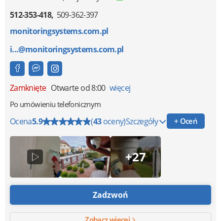
512-353-418
509-362-397
monitoringsystems.com.pl
i...@monitoringsystems.com.pl
Zamknięte
Otwarte od 8:00
więcej
Po umówieniu telefonicznym
Ocena
5.9
(
43
oceny)
Szczegóły
+ Oceń
+27
Zadzwoń
Zobacz więcej