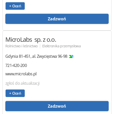
+ Oceń
Zadzwoń
MicroLabs
sp. z o.o.
|
Rolnictwo i leśnictwo
Elektronika przemysłowa
Gdynia
81-451
,
al. Zwycięstwa 96-98
721-420-200
www.microlabs.pl
zgłoś do aktualizacji
+ Oceń
Zadzwoń